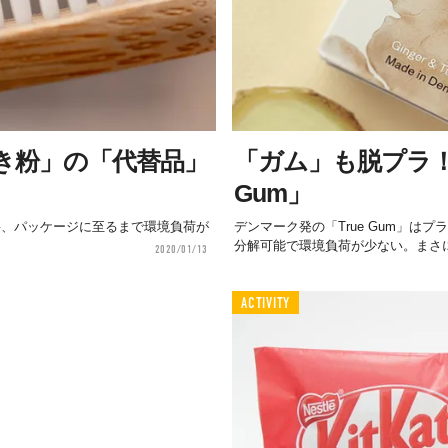
き粉」の「代替品」
「ガム」も脱プラ！
Gum」
形状、原材料、パッケージに至るまで環境負荷が
デンマーク発の「True Gum」は
分解可能で環境負荷が少ない。まさに
2020/01/13
ACTIVITY