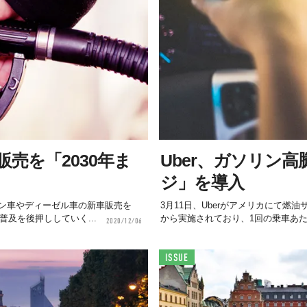
売を「2030年ま
Uber、ガソリン
ジ」を導入
ン車やディーゼル車の新車販売を
3月11日、Uberがアメリカにて燃
及を後押ししていく...
から実施されており、1回の乗車あたり0
2020/12/06
ISSUE