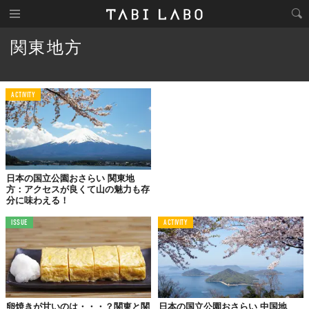
関東地方
ACTIVITY
日本の国立公園おさらい 関東地
方：アクセスが良くて山の魅力も存
分に味わえる！
ISSUE
ACTIVITY
卵焼きが甘いのは・・・？関東と関
日本の国立公園おさらい 中国地