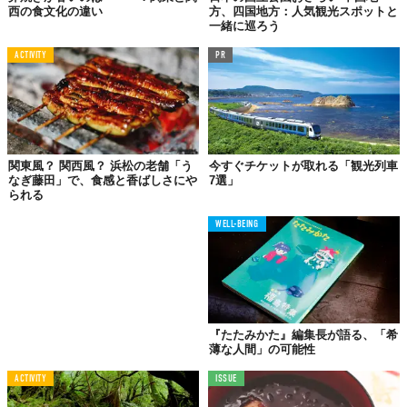
西の食文化の違い
方、四国地方：人気観光スポットと
一緒に巡ろう
ACTIVITY
PR
関東風？ 関西風？ 浜松の老舗「う
今すぐチケットが取れる「観光列車
なぎ藤田」で、食感と香ばしさにや
7選」
られる
WELL-BEING
『たたみかた』編集長が語る、「希
薄な人間」の可能性
ACTIVITY
ISSUE