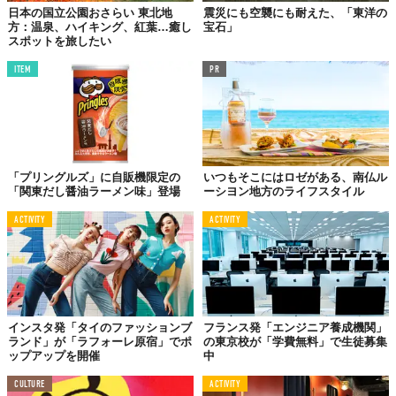
日本の国立公園おさらい 東北地
震災にも空襲にも耐えた、「東洋の
方：温泉、ハイキング、紅葉…癒し
宝石」
スポットを旅したい
ITEM
PR
「プリングルズ」に自販機限定の
いつもそこにはロゼがある、南仏ル
「関東だし醤油ラーメン味」登場
ーシヨン地方のライフスタイル
ACTIVITY
ACTIVITY
インスタ発「タイのファッションブ
フランス発「エンジニア養成機関」
ランド」が「ラフォーレ原宿」でポ
の東京校が「学費無料」で生徒募集
ップアップを開催
中
CULTURE
ACTIVITY