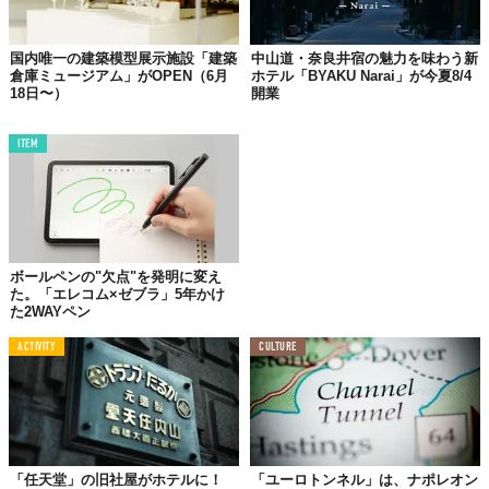
国内唯一の建築模型展示施設「建築
中山道・奈良井宿の魅力を味わう新
倉庫ミュージアム」がOPEN（6月
ホテル「BYAKU Narai」が今夏8/4
18日〜）
開業
ITEM
ボールペンの"欠点"を発明に変え
た。「エレコム×ゼブラ」5年かけ
た2WAYペン
ACTIVITY
CULTURE
「任天堂」の旧社屋がホテルに！
「ユーロトンネル」は、ナポレオン