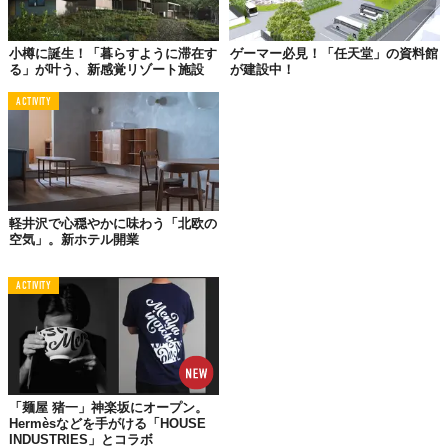
死者、行方不明者合わせて14万人以上を出した未曾有の大災害
「
関東大震災
」が発生した日。
小樽に誕生！「暮らすように滞在す
ゲーマー必見！「任天堂」の資料館
る」が叶う、新感覚リゾート施設
が建設中！
落成記念披露宴の準備が進められていたまさにその時、突然の揺
れがライト館を襲いました。周辺の多くの建物が倒壊、火災に遭
ACTIVITY
うなか、驚くことに同館は大きな損傷をまぬがれることに。
その理由とされているのが、エントランス前にあった
大きな池
。
揺れのあと火の手が建物に迫るなか、池から汲み上げた水で懸命
に延焼を食い止めることができたんだそう。じつはこの池、当初
の建築予算がオーバーするなか、ライトが「防災のために」と押
軽井沢で心穏やかに味わう「北欧の
空気」。新ホテル開業
し切ってつくったんだとか。
東京が大被害を受けながらも、ほとんど無傷で変わらぬ勇姿を見
ACTIVITY
せたライト館は世界的に賞賛をあびることに。
1964年に新本館建設のため取り壊しとなったライト館は、現在、
愛知県犬山市の「博物館明治村」に玄関部分だけが移築され、当
時の面影を今に伝えています。コロナが落ち着いたら、一度訪れ
てみてはいかがでしょう。
「麺屋 猪一」神楽坂にオープン。
Top image: ©
dowraik/Shutterstock.com
Hermèsなどを手がける「HOUSE
INDUSTRIES」とコラボ