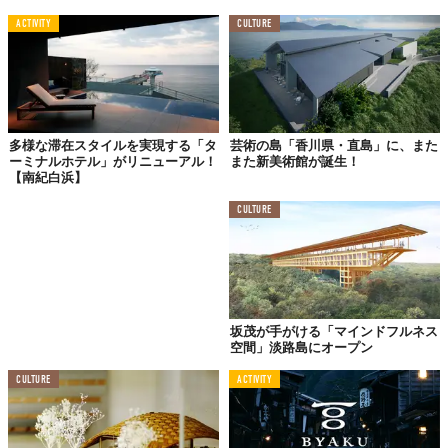
TABI LABO
ACTIVITY
CULTURE
この世界は、もっと広いはずだ。
多様な滞在スタイルを実現する「タ
芸術の島「香川県・直島」に、また
ーミナルホテル」がリニューアル！
また新美術館が誕生！
【南紀白浜】
CULTURE
坂茂が手がける「マインドフルネス
空間」淡路島にオープン
CULTURE
ACTIVITY