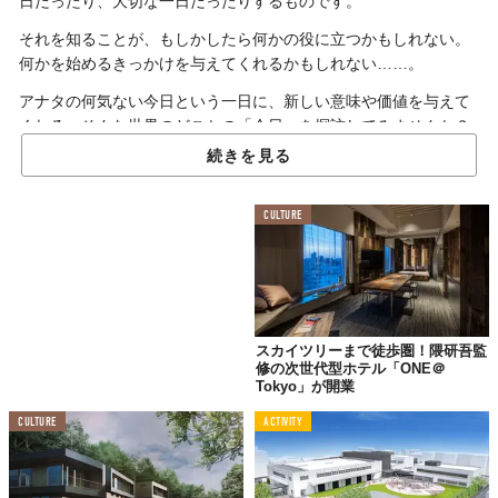
日だったり、大切な一日だったりするものです。
それを知ることが、もしかしたら何かの役に立つかもしれない。
何かを始めるきっかけを与えてくれるかもしれない……。
アナタの何気ない今日という一日に、新しい意味や価値を与えて
くれる。そんな世界のどこかの「今日」を探訪してみませんか？
続きを見る
旧帝国ホテル・ライト館落成式の日
CULTURE
ホテルオークラ、ニューオータニとともに
御三家
と呼ばれる帝国
ホテル。その
旧本館
を設計した人物といえば、ご存知
フランク・
ロイド・ライト
です。
スカイツリーまで徒歩圏！隈研吾監
地上3階（中央棟5階）、地下1階、客室270室の旧本館（別名：ラ
修の次世代型ホテル「ONE＠
イト館）。西洋文化を進んで取り入れてきた時代背景にあって、
Tokyo」が開業
ライトは西洋の視点から
日本固有の美にフォーカス
。“東洋の宝
CULTURE
ACTIVITY
石”とも称された造形美が随所に発揮され、ライトの最高傑作とし
て知られています。
そのライト館がお披露目となったのが、1923年の9月1日。そう、