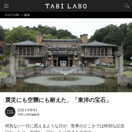
CULTURE
建築
震災にも空襲にも耐えた、「東洋の宝石」
2021/09/01
TABI LABO編集部
何気ない一日に思えるような日が、世界のどこかでは特別な記念