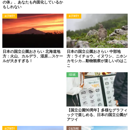
の体」、あなたも内面化しているか
もしれない
ACTIVITY
ACTIVITY
2.
夏は避暑地、冬はスキー
「上信越高原国立公園」
（群馬県、新潟県、長野県）
日本の国立公園おさらい 北海道地
日本の国立公園おさらい 中部地
方：火山、カルデラ、湿原…スケー
方：ライチョウ、イヌワシ、ニホン
ルが大きすぎる！
カモシカ…動物観察が楽しいのはこ
こ
ISSUE
【国立公園90周年】多様なグラフィ
ックで楽しめる、日本の国立公園が
アツイ
ACTIVITY
CULTURE