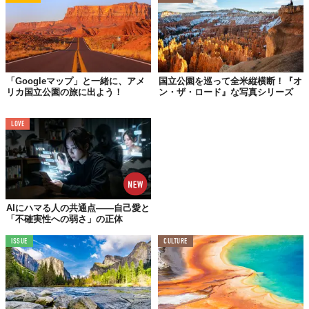
出典：環境省ホームページ
火山活動を行う浅間山（2,568m）や四阿山（2,354m）などの山
岳と、広大な高原が特徴の「
上信越高原国立公園（じょうしんえ
つこうげん・こくりつこうえん）
」。群馬県、新潟県、長野県に
またがっていて、日本百名山に選ばれている名峰も多く、夏は避
「Googleマップ」と一緒に、アメ
国立公園を巡って全米縦横断！『オ
暑地として冬はスキー場としても人気です。
リカ国立公園の旅に出よう！
ン・ザ・ロード』な写真シリーズ
さらに、レトロな街並みが人気の四万温泉や、日本を代表する草
津温泉、ニホンザルをひと目見ようと多くの外国人観光客が集ま
LOVE
る地獄谷野猿公苑（スノーモンキー）など、豊富な温泉地にも注
目したいところ。
「登山からの→温泉」というコースを満喫してみてください。
AIにハマる人の共通点——自己愛と
「不確実性への弱さ」の正体
ISSUE
CULTURE