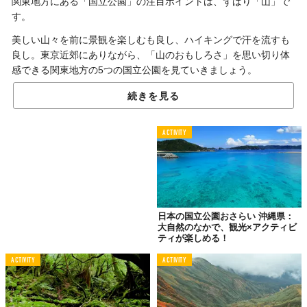
関東地方にある「国立公園」の注目ポイントは、ずばり「山」で
す。
美しい山々を前に景観を楽しむも良し、ハイキングで汗を流すも
良し。東京近郊にありながら、「山のおもしろさ」を思い切り体
感できる関東地方の5つの国立公園を見ていきましょう。
続きを見る
1.
多彩な自然美と世界遺産を楽しみたい
ACTIVITY
「日光国立公園」
（群馬県、栃木県、福島県）
日本の国立公園おさらい 沖縄県：
大自然のなかで、観光×アクティビ
ティが楽しめる！
ACTIVITY
ACTIVITY