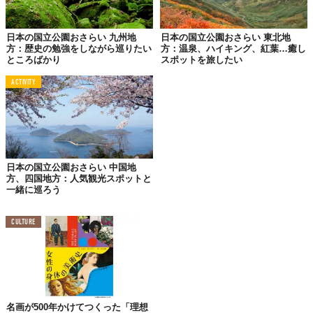
日本の国立公園おさらい 九州地
日本の国立公園おさらい 東北地
方：歴史の勉強をしながら巡りたい
方：温泉、ハイキング、紅葉…癒し
出典：環境省ホームページ
ところばかり
スポットを旅したい
1934年、日本で最初に誕生した国立公園のひとつが「
日光国立公
ACTIVITY
園（にっこうこくりつこうえん）
」。群馬県、栃木県、福島県の3
県にまたがる広大な面積が特徴的です。
指定エリアの大半は山岳地で、北関東の最高峰である白根山
（2,578m）や、男体山（2,486m）、現在も活発的な火山活動を
行う那須岳（1,917m）などが有名です。
日本の国立公園おさらい 中国地
方、四国地方：人気観光スポットと
国立公園の入り口には二荒山神社や日光東照宮など、世界文化遺
一緒に巡ろう
産に登録された社寺が立ち並んでいます。自然と調和する美しさ
に、きっと目を奪われるでしょう。
CULTURE
名画が500年かけてつくった「理想