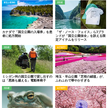
WELL-BEING
ISSUE
出典：環境省ホームページ
東京都、埼玉県、山梨県、長野県の1都3県にまたがり、首都圏か
ら最も近い国立公園に指定されているのが「
秩父多摩甲斐国立公
園（ちちぶたまかい・こくりつこうえん）
」です。
交通の便が良く、関東圏以外からも多くの人が訪れる秩父エリア
カナダで「国立公園の入場券」を患
「ザ・ノース・フェイス」ら3ブラ
や多摩エリア、富士五湖エリアを含みます。国立公園内には、北
者に処方開始
ンドが「国立公園保全」を訴える限
定アイテムをリリース
奥仙丈岳や金峰山、雲取山など、標高2,000m級の高峰が連なるだ
けでなく、奥多摩や御岳昇仙峡といった渓流もあり、バラエティ
ISSUE
ACTIVITY
豊かな景観が楽しめます。
ハイキング、キャンプ、釣りなど、アクティブに体を動かしたい
人はもちろん、ドライブルートとして有名な大菩薩峠もあるの
で、クルマでの旅が好きな人にもおすすめです。
ミシガン州の国立公園で貸し出すの
埼玉・羊山公園「芝桜の絨毯」が、
は「悪路も越える」電動車椅子
ふわふわで華やかすぎる
ISSUE
ACTIVITY