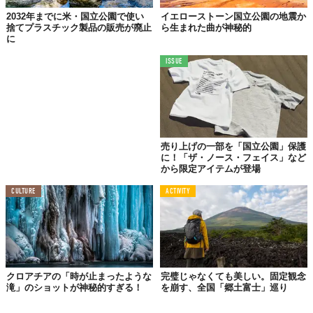
※広域に渡るため、地図上では「上信越国立公園内峰の原高原青年の家付近」が表示されてい
ます
2032年までに米・国立公園で使い
イエローストーン国立公園の地震か
捨てプラスチック製品の販売が廃止
ら生まれた曲が神秘的
に
3.
ISSUE
美しい森と渓谷に癒される
「秩父多摩甲斐国立公園」
（東京都、埼玉県、山梨県、長野県）
売り上げの一部を「国立公園」保護
に！「ザ・ノース・フェイス」など
から限定アイテムが登場
CULTURE
ACTIVITY
クロアチアの「時が止まったような
完璧じゃなくても美しい。固定観念
滝」のショットが神秘的すぎる！
を崩す、全国「郷土富士」巡り