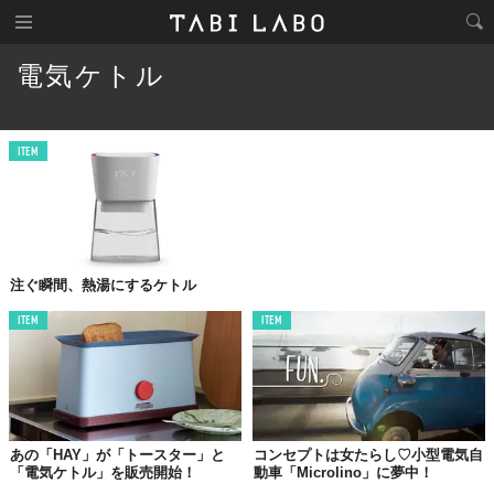
電気ケトル
ITEM
注ぐ瞬間、熱湯にするケトル
ITEM
ITEM
あの「HAY」が「トースター」と
コンセプトは女たらし♡小型電気自
「電気ケトル」を販売開始！
動車「Microlino」に夢中！