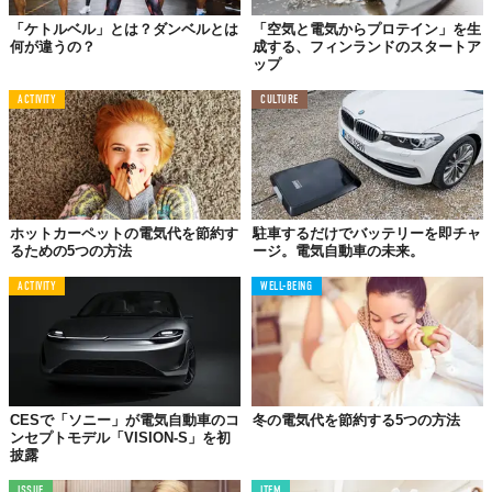
「ケトルベル」とは？ダンベルとは
「空気と電気からプロテイン」を生
何が違うの？
成する、フィンランドのスタートア
ップ
ACTIVITY
CULTURE
ホットカーペットの電気代を節約す
駐車するだけでバッテリーを即チャ
るための5つの方法
ージ。電気自動車の未来。
ACTIVITY
WELL-BEING
CESで「ソニー」が電気自動車のコ
冬の電気代を節約する5つの方法
ンセプトモデル「VISION-S」を初
披露
ISSUE
ITEM