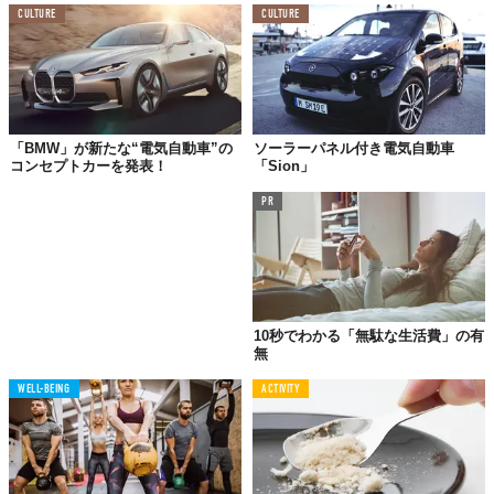
CULTURE
CULTURE
「BMW」が新たな“電気自動車”の
ソーラーパネル付き電気自動車
コンセプトカーを発表！
「Sion」
PR
10秒でわかる「無駄な生活費」の有
無
WELL-BEING
ACTIVITY