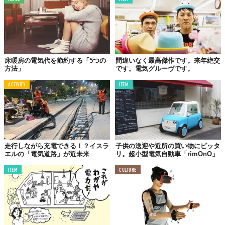
床暖房の電気代を節約する「5つの
間違いなく最高傑作です。来年絶交
方法」
です。電気グルーヴです。
ACTIVITY
ITEM
走行しながら充電できる！？イスラ
子供の送迎や近所の買い物にピッタ
エルの「電気道路」が近未来
リ。超小型電気自動車「rimOnO」
ITEM
CULTURE