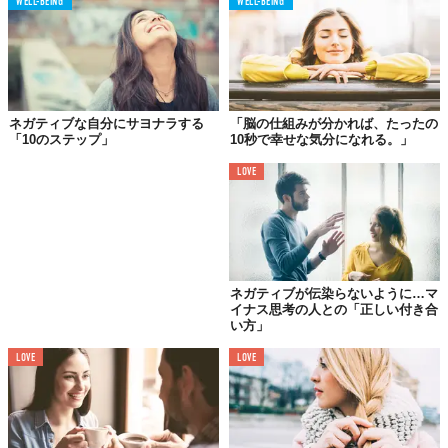
WELL-BEING
WELL-BEING
ら、私たちの人生を支配されないようすることが大切。ここに、
いくつかのヒントを紹介しましょう。
01.
まずは、負の影響力を
ネガティブな自分にサヨナラする
「脳の仕組みが分かれば、たったの
「10のステップ」
10秒で幸せな気分になれる。」
自分自身が認識すること
LOVE
ネガティブが伝染らないように…マ
イナス思考の人との「正しい付き合
い方」
LOVE
LOVE
負のエネルギー、物質、魂、これらは元々、すべてバラバラに機