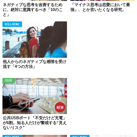
ネガティブな思考を改善するため
「マイナス思考は恋愛において最
共感しやすく、多くの人に囲まれている人ほど、その影響を受け
に、絶対に意識するべき「10のこ
強」、とか言いたくなる研究。
やすいと言えます。
と」
では、どのようにそのエネルギーから自分を守ることができるの
WELL-BEING
か？負のエネルギーとは、実際どのようなものを指しているの
か？ここでは、その質問に答え、あなたが知るべきことを正しく
伝えたいと思います。
正直に言って、このタイトルで記事を書くこと自体、とても困難
なこと。なぜか？ネガティブなエネルギーや、負のイメージを意
他人からのネガティブな感情を受け
識すればするほど、人生に多大な影響を及ぼしかねないと、私た
流す「4つの方法」
ちは懸念しているからです。
私はこれまで、人間の精神の一部は、否定的なエネルギーから身
ISSUE
を守るためにあると信じている人たちに出会いましたが、自身の
研究成果から、その信念を受け入れることはありませんでした。
ここでは、別の方法を紹介していきます。人前に出るとき、自分
のエネルギーを意図的に動かすことで、負のパワーからも抜け出
すことができます。あなたの前向きさと、愛情によって、これら
を跳ね返すことができると信じています。
公共USBポート「不安だけど充電」
が6割。知る人だけが警戒する“見え
エネルギッシュに日々を送るには、自分の否定的な感情を理解す
ないリスク”
る必要があります。そして、それに向き合い、つねに意識しなが