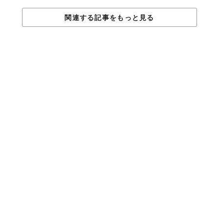
心をコントロールできていないと、他人に制御されてしまいま
す。何も難しく考える必要はありません、至ってシンプルなこ
関連する記事をもっと見る
と。心を精神の内側に引き込むだけで、ポジティブに集中できる
ようになります。
心の中に無理やりポジティブさを見出そうとしたり、世界をかけ
ずり回って探すよりも、上手く動いているものに注意を向けるこ
と。何が世界で上手く動いているのか？それはあなたの生活の中
にある？ワクワクするものを見つけて、それに向かって行動する
だけです。
04.
自分から意識的に
情報・メディアを選ぶ
私たちの心は、絶えず腐敗したメディアと、負のプログラミング
によって攻撃されています。生命の源や宇宙の力とつながるため
に意識を変換したいのなら、情報を操作するメディアを厳選する
必要があります。
幸いなことに、YouTube、Podcast、ブログなどの中には、感動