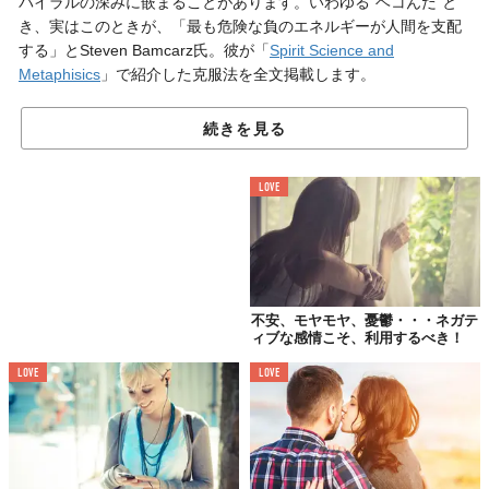
パイラルの深みに嵌まることがあります。いわゆる“ヘコんだ”と
き、実はこのときが、「最も危険な負のエネルギーが人間を支配
する」とSteven Bamcarz氏。彼が「
Spirit Science and
Metaphisics
」で紹介した克服法を全文掲載します。
続きを見る
LOVE
不安、モヤモヤ、憂鬱・・・ネガテ
ィブな感情こそ、利用するべき！
LOVE
LOVE
※Written by :
Steven Bancarz
あなたが完全に信じるかどうかは別として、すべての人間は、負
のエネルギーの影響を受ける可能性があります。センシティブで