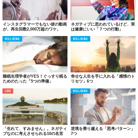
03.
心と精神を融合させ
インスタグラマーでもない彼の動画
ネガティブに思われているけど、実
楽しいことに集中
が、再生回数2,000万超のワケ。
は健康にいい「７つの行動」
WELL-BEING
WELL-BEING
睡眠生理学者がYES！ぐっすり眠る
幸せな人生を手に入れる「感情のト
ためのたった「5つの準備」
リセツ」6つ
LOVE
WELL-BEING
目の焦点が合わず、気が動転し、地に足がつかないような感覚が
ありませんか？こうした状態は最悪、まさに負のエネルギーを両
手を広げて、ただ待っているようなもの。
「生れて、すみません」。ネガティ
逆境を乗り越える「思考パターン」
ブなのに考えさせられる10の名言
7つ
あなたの心と思考はあなた自身、つまり、あなたの責任。自分の