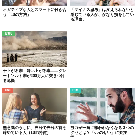
能しており、人間の感情からエネルギーを受け取り、生成してい
くものと私は考えています。万物の根源と接続することはでき
ネガティブな人とスマートに付き合
「マイナス思考」は変えられないと
う「10の方法」
感じている人が、かなり損をしてい
ず、そのため寄生虫と同じく、増幅していくためには、他人を介
る理由。
して寄生していかなければならないもの。
したがって、あなたが負のエネルギーに対して抱えている不安や
ISSUE
恐怖、抵抗、パニックが多ければ多いほど、重要な生命力を脅か
し、奪い去る抗い難い力になっていくのです。
例えば、常日頃からイルミナティの話をしたり、政府が権力であ
なたを押さえつけたり、または世界が行き詰まってしまうなど。
こうした現象は負の力を増大していきます。
干上がる湖、舞い上がる毒——グレ
だから、負のパワーがどのくらいの力を持っているのかを、まず
ートソルト湖が200万人に突きつけ
は、あなたがしっかり認識すること。これにより、ネガティブな
る危機
力を奪い去ることができるから。悪魔に何かを与えてはいけませ
LOVE
ITEM
ん。彼らは、飽くなき食欲で、あなたが大切にしている全てのも
のを食べ尽くしてしまうから。
「負のエネルギーや物質をあなたが選び、創
り出したこの人生の中で何をしたいのか？そ
うしたものが、あなたに無力を与える力を持
無意識のうちに、自分で自分の首を
努力が一向に報われなくなる３つの
締めている人（10の特徴）
クセとは？「○○のせい」に要注
っていることをお忘れなく。もしも、あなた