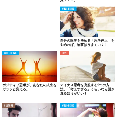
意・・・。
が権力者ならば、どれだけ強力なのか自覚し
WELL-BEING
ておくことだ」
Bashar
02.
回復力がカギ！失った力を
自分の限界を決める「思考停止」を
取り戻す方法を知る
やめれば、物事はうまくいく！
負のエネルギーが、どうやって力を得るかを理解したら、今度は
WELL-BEING
LOVE
あなたが与えたすべての力を取り戻す番。自分自身と向き合うこ
とから始めましょう。
負のエネルギーを抱えているときは、どうしても人間は意地悪に
なりがちです。物理的、感情的、精神的に害を与える存在。こう
なると、あなたに必要となってくるのは、体内浄化やレイキ（霊
ポジティブ思考が、あなたの人生を
マイナス思考を克服する9つの方
気ヒーリング）など、あなたの力の回復を目的とした、スピリチ
ガラッと変える。
法。「考えすぎる」くらいなら開き
ュアルなヒーリング療法です。負のエネルギーを取り除くよう、
直るほうがいい！
精神を癒し、解毒していきましょう。負のエネルギーがあなたか
ら離れていけば、本当の自分を取り戻すこともできます。本当の
CULTURE
WELL-BEING
自分こそがあなたの活力の源なのだから。