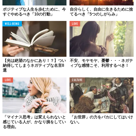
と会う予定や新しい趣味、ジムに通うことなど、
ポジティブなこ
とで自分を忙しくして、
その隙をつくらないようにしましょう。
ポジティブな人生を歩むために、今
自分らしく、自由に生きるために捨
すぐやめるべき「10の行動」
てるべき「5つのしがらみ」
WELL-BEING
LOVE
06.
無理やり
ポジティブにならなくていい
今の自分がネガティブになりがちだからと言って、急に変われる
わけではありません。
ステップを踏みながら徐々にポジティブに
【光は絶望のなかにあり！？】つい
不安、モヤモヤ、憂鬱・・・ネガテ
なれれば、それでいいんです。
納得してしまうネガティブな名言8
ィブな感情こそ、利用するべき！
選
イヤなことが起きても、そのなかでひとつポジティブな面を見つ
LOVE
CULTURE
けることから始めてみるといいでしょう。
07.
モヤモヤ思考を
やめる
「マイナス思考」は変えられないと
「お世辞」の力をバカにしてはいけ
感じている人が、かなり損をしてい
ない。
る理由。