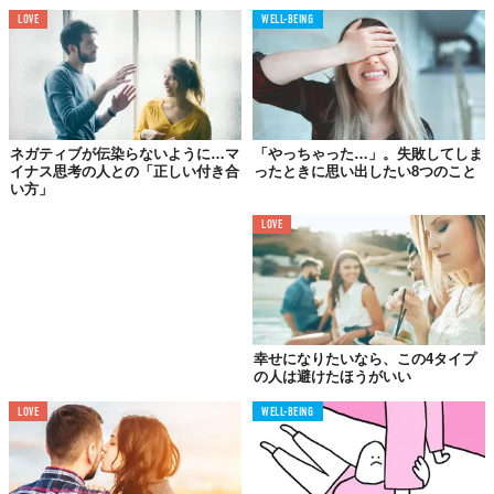
そうすると、頭のなかがスッキリして、ポジティブに考える余裕
LOVE
WELL-BEING
が生まれてくるものです。
03.
ネガティブな思考に
ネガティブが伝染らないように…マ
「やっちゃった…」。失敗してしま
そっと別れを告げる
イナス思考の人との「正しい付き合
ったときに思い出したい8つのこと
い方」
LOVE
幸せになりたいなら、この4タイプ
の人は避けたほうがいい
LOVE
WELL-BEING