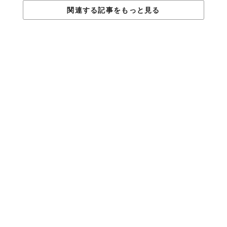
関連する記事をもっと見る
私たちは、目標を立てるとつい達成後の未来のことを想像してし
まいます。でも、その理想と現実のギャップに落ち込んで、モヤ
モヤしてしまうことってありませんか？
まずは「今」に集中して、目標を確実に達成することを大切にし
ていきましょう。