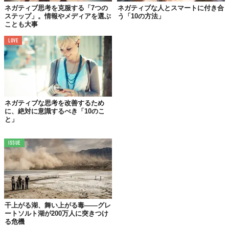
ネガティブ思考を克服する「7つの
ネガティブな人とスマートに付き合
ステップ」。情報やメディアを選ぶ
う「10の方法」
ことも大事
LOVE
何かを成し遂げたいとき、私たちには「やるか、やらないか」と
いう2つの選択肢があります。ここで重要なのは、「やる」と決め
たら能動的に動いていくこと。
待ちの姿勢では「やらない」って
決めたのと同じことです。
目標を決めたら、どんどん行動を起こしていきましょう。じゃな
ネガティブな思考を改善するため
いとどんどんネガティブな思考にとらわれて、やる気が削がれて
に、絶対に意識するべき「10のこ
しまいますよ。
と」
ISSUE
02.
ネガティブなことを
全部書き出す
不安や恐れ、疑いの念などで頭がいっぱいになってしまうことっ
干上がる湖、舞い上がる毒——グレ
てありますよね。そういうときは、
自分の気持ちに正直になっ
ートソルト湖が200万人に突きつけ
て、それらすべてを紙に書き出してみるといいでしょう。
る危機