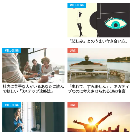
WELL-BEING
05.
ポジティブで
自分をいっぱいにする
「悲しみ」とのうまい付き合い方。
WELL-BEING
LOVE
社内に苦手な人がいるあなたに読ん
「生れて、すみません」。ネガティ
で欲しい「3ステップ攻略法」
ブなのに考えさせられる10の名言
WELL-BEING
LOVE
ネガティブな感情は、隙あらばあなたに近づいてきます。友だち