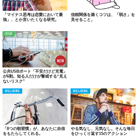
紙に書き出したあとは、それらにそっと別れを告げましょう。
ネ
「マイナス思考は恋愛において最
信頼関係を築くコツは、「弱さ」を
強」、とか言いたくなる研究。
見せること。
ガティブなことを考えてしまうのは、本来「自己防衛」のためな
ので、決して悪いことではありません。
でも、そのせいで人生が
楽しくなくなってしまったら、本末転倒ですよね。
ISSUE
息苦しくなってしまうくらいのネガティブな思考からは、そっと
離れていきましょう。
公共USBポート「不安だけど充電」
04.
が6割。知る人だけが警戒する“見え
自分がハッピーになれる
ないリスク”
ルーティーンを作る
WELL-BEING
WELL-BEING
ネガティブな思考は、追い出そうとしてもしぶとく残り続けてし
まう…。そんなときは、
ポジティブなエネルギーを自分に与えて
くれるものを探してみましょう。
アップテンポな音楽を聴いたり、日記を書いたり、ペットと過ご
したり。自分に合ったぴったりなものを見つけてみてください。
「8つの朝習慣」が、あなたに自信
やる気なし、元気なし。そんな毎日
をもたらしてくれる。
をひっくり返す15のアクション