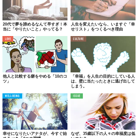
例えば、あなたが「営業成績が悪いので幸せになれない」と思い
込んでいたとしましょう。
はい、おめでとうございます。営業成績がパッとしないままだっ
20代で夢を諦めるなんて早すぎ！本
人生を変えたいなら、いますぐ「幸
たあなたは、見事に幸せにはなれなかった。そうです。あなたに
当に「やりたいこと」やってる？
せリスト」をつくるべき理由
は思ったことを実現させる力があったという証拠です。
LOVE
CULTURE
ええ？どういうこと？という方もいらっしゃるでしょう。
つまり、良くも悪くもあなたが思い込んだ通りの人生がちゃんと
作られていくということです。だからその思い込みを変えれば、
いかようにでも人生は上書き可能だといえます。
『
幸せなことしか起こらなくなる48の魔法
』
他人と比較する癖をやめる「10のコ
「幸福」を人生の目的にしている人
コンテンツ提供元：ワニブックス
ツ」
は、壁に当たったときに逃げ出して
しまう。
大木ゆきの
WELL-BEING
ISSUE
小学校教師、コピーライター、国家的指導者育成機関の広
報を経て、スピリチュアルの世界で仕事をスタート。ブロ
グ「幸せって意外にカンタン！」は開始と同時に「超実践
的、かつ深く気付ける」と評判となり、各種人気ランキン
グで1位となった。
幸せになりたいアナタが、今すぐ始
なぜ、35歳以下の人々の幸福度は低