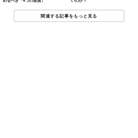
めるべき「4つの習慣」
いのか？
TABI LABO
関連する記事をもっと見る
この世界は、もっと広いはずだ。