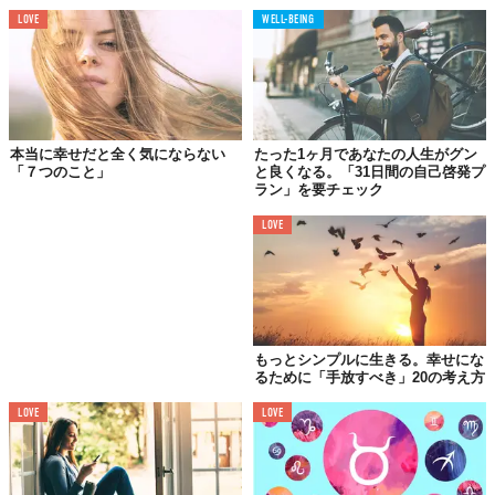
LOVE
WELL-BEING
本当に幸せだと全く気にならない
たった1ヶ月であなたの人生がグン
「７つのこと」
と良くなる。「31日間の自己啓発プ
ラン」を要チェック
LOVE
社会的に名声を博していても、収入が高くても、やりたいことを
仕事にしていたとしても、満たされない人はたくさんいます。そ
れなのに、無名のすっかんぴんで、裸に布一枚を巻いている程度
もっとシンプルに生きる。幸せにな
なのに、月を見上げて涙してたりする幸せ者もいるのです。
るために「手放すべき」20の考え方
「幸せになろう」とすることを完全にやめた方が、早く幸せにな
LOVE
LOVE
れます。不安や混乱は「足りない」「どうにかしなければ」から
来ていますから、これを放棄したら、もう不幸にはなりようがな
くなるのです。