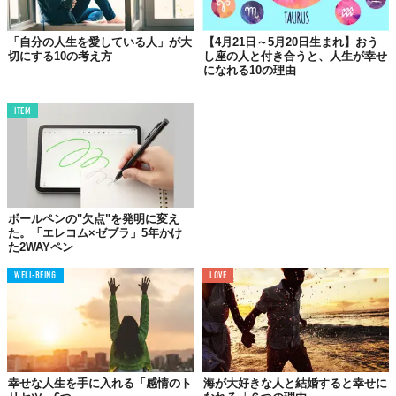
「自分の人生を愛している人」が大
【4月21日～5月20日生まれ】おう
03.
切にする10の考え方
し座の人と付き合うと、人生が幸せ
心の底から自分の
になれる10の理由
「幸せ」を願っていない
ITEM
「こうなるぞ！」としっかり意図しているにも関わらず、何で叶
わないんだろう…という経験がある人は多いと思います。うまく
いかない理由って何だと思いますか？
「行動していない」「信頼していない」
いいえ、その前にすることがあります。それは「許可する」こ
ボールペンの"欠点"を発明に変え
た。「エレコム×ゼブラ」5年かけ
と。手に入れたいものもはっきりしているし、自分にできること
た2WAYペン
を一生懸命やっても叶わないのは、その幸せを受け取ることを自
分に許可していないから。
WELL-BEING
LOVE
よく周りを見渡してみてください。そんなに才能があるわけでも
ないのに、幸運に恵まれている人っていると思います。そういう
人は、自分に対して「許可」することができているんです。実力
そのものよりも、「自分が幸せになっていい」と思っているかど
うかの方がずっと影響力が大きいのです。
幸せな人生を手に入れる「感情のト
海が大好きな人と結婚すると幸せに