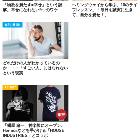
「物欲を満たす=幸せ」という誤
ヘミングウェイから学ぶ、16のライ
いくつもの条件が必要
解。幸せになれない9つのワケ
フレッスン。「毎日を誠実に生き
と勘違いしている
て、自分を愛せ！」
私はずっと、幸せだと実感するには、条件が揃わないとダメなん
WELL-BEING
だと思っていました。まず、大好きなことを仕事にして、成功し
て、高収入で、人間関係に何のトラブルもなく、愛し合えるパー
トナーもいる。最低これくらいが揃って「幸せだ」って言えるん
だなと。でも、そうじゃなかったんです。
その答えは、「ありのままでいいんだ」と心から思える状態のこ
どれだけの人がわかっているの
か・・・「すごい人」にはなれない
とでした。幸せになるには、難しい手法や、理論もいらない。深
という現実
刻になるような問題でもない。呼吸をするのと同じくらい当たり
前で、実はそもそも、そうであったと気付くだけのもの。「幸せ
ACTIVITY
って意外にカンタン！」だったのです。
02.
早く幸せになろう、と焦っている
「麺屋 猪一」神楽坂にオープン。
Hermèsなどを手がける「HOUSE
INDUSTRIES」とコラボ