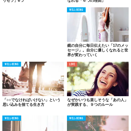
リセツ」6つ
なれる「６つの理由」
WELL-BEING
04.
良くも悪くも
思考は必ず現実になる
ことに気づいていない
鏡の自分に毎日伝えたい「17のメッ
セージ」。自分に優しくなれると世
界が変わっていく
WELL-BEING
LOVE
「○○でなければいけない」という
なぜかいつも楽しそうな「あの人」
思い込みを捨てる生き方
が実践する、９つのルール
WELL-BEING
WELL-BEING