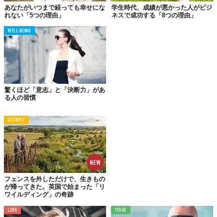
あなたがいつまで経っても幸せにな
学生時代、成績が悪かった人がビジ
れない「5つの理由」
ネスで成功する「8つの理由」
WELL-BEING
私は「ビジネス書」を中心につくる出版社に10年間、在籍してい
た。そこでわかったことが、多くのビジネス書には「当たり前」
のことしか書かれていないのである。稀に、強烈な体験や人生観
を貫いてきた人の言葉に、胸躍る読後感を味わえる作品もある
が、ほとんどの本には目新しいことが何ひとつ書かれていない。
ところが不思議なことに、そういった本がベストセラーになって
驚くほど「意志」と「決断力」があ
る人の習慣
いく。
なぜ、似たような本ばかりが好まれるのか。私たちは多くの場
ACTIVITY
合、安心したいと思っている。頭で理解できること以外は、なる
べくなら受け付けたくない。つまり、私たちの脳は、瞬時に楽な
ほうへと向かってしまう傾向にある、といっても過言ではないだ
ろう。だから知らず知らずのうちに、自然と「聞き慣れたストー
リー」や「わかりやすいストーリー」に惹かれていくのだ。その
フェンスを外しただけで、生きもの
結果、同じようなビジネス書が売れていく現実。
が帰ってきた。英国で始まった「リ
ワイルディング」の奇跡
LOVE
ISSUE
人間は「完全」なるものを