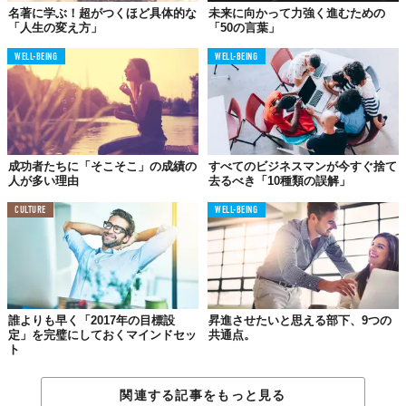
その結果、「どうせ自分はできない」「自分はダメな人間なん
名著に学ぶ！超がつくほど具体的な
未来に向かって力強く進むための
だ」という自己認識が強くなっていく。それはタチの悪い「あき
「人生の変え方」
「50の言葉」
らめ感」や「失望感」へとつながっていくのだ。まだ何もやって
WELL-BEING
WELL-BEING
いないというのに…。
自己啓発や成功物語は
結局、疑似体験でしかない
成功者たちに「そこそこ」の成績の
すべてのビジネスマンが今すぐ捨て
人が多い理由
去るべき「10種類の誤解」
CULTURE
WELL-BEING
誰よりも早く「2017年の目標設
昇進させたいと思える部下、9つの
定」を完璧にしておくマインドセッ
共通点。
ト
関連する記事をもっと見る