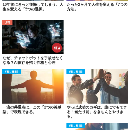
10年後にきっと後悔してしまう、人
たった2ヶ月で人生を変える「7つの
生を変える「5つの選択」
方法」
LOVE
なぜ、チャットボットを手放せなく
なる？AI依存を招く性格と心理
WELL-BEING
WELL-BEING
身も蓋もないが、「できる人は最初からできる」というのが現実
である。世界的に話題となったカナダ在住の天才日本人少年・大
川翔君は9歳で政府に「ギフテッド」として登録され、14歳にな
ったとたんにカナダのトップ大学5校から、授業料免除どころか奨
一流の共通点は、この「2つの英単
やっぱ成功のカギは、誰にでもでき
語」で表現できる。
る「当たり前」をきちんとやりき
学金付きの引き合いを受けた。14歳…日本ならばまだ中学2〜3年
る。
の頃である。
WELL-BEING
「できる人はできる、できない人はできない」これが紛れもな