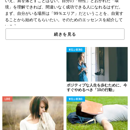
いえ、肩を落とすことはない。自分の「特性」とおかれた「環
境」を理解できれば、間違いなく成功できる人になれるはずだ。
まず、自分がいる場所は「99％エリア」だということを、自覚す
ることから始めてもらいたい。そのためのエッセンスを紹介して
いこう。
続きを見る
ビジネス書には
WELL-BEING
聞き慣れたストーリーばかり
ポジティブな人生を歩むために、今
すぐやめるべき「10の行動」
LOVE
WELL-BEING