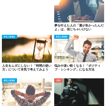
い、物事の真理であり、答えでもある。だからといって、短絡的
に「あきらめろ」と言いたいのではない。誰かの生き方のマネを
したり、その幻想の中で生きたりするのではなく、自分独自の戦
略や方法で、自分自身の成功をつかみ取れってことだ。
夢を叶えた人の「運が良かったんだ
結局、「他人の夢」を語っている限り、人生に変化は起こらな
よ」は、信じちゃいけない
い。それは、本当にやりたいことではない。本当に好きなことで
WELL-BEING
WELL-BEING
もない。私たちの頭が大好きな「ストーリー」と「完全なるも
の」に引っ張られて、いつのまにか「他人の夢」を「自分の夢」
と勘違いしてしまうのが、今の世の中の「仕組み」になってしま
っているのだ。
人生をムダにしない！「時間の使い
悩みや迷い軽くなる！「ポジティ
「すごい人」に
方」について本気で考えてみよう
ブ・シンキング」になる方法
強く惹かれやすいのは…
WELL-BEING
LOVE
もともと自信がない人ほど「すごい人」に強く惹かれやすい。だ
から、現実に直面し、夢に向かえない自分と直面したときの「が
っかり感」は半端ではない。その失望感は大きな波となって彼
ら・彼女らを飲み込んでいく。