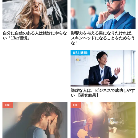
求める生き物
では、なぜ私たちは「すごい人」のストーリーが好きなのか。そ
れは、人間は「完全」なるものを求める生き物だから。
たとえば、カルト的な新興宗教にはまってしまう人たち、若いタ
自分に自信のある人は絶対にやらな
影響力を与える男になりたければ、
い「13の習慣」
スキンヘッドになることをためらう
レントに強烈な憧れを抱く人たちの心理にも似ている。そのよう
な！
な潜在的な欲求や弱さを、私たちは永遠に持ち続けてきたのであ
る。
WELL-BEING
私たちは「答え」がないものには深い不安を覚える。「答え」が
ないものにぶち当たったときに、「これでいいんだろうか」「自
分の選択は間違っていないだろうか」と不安になってしまう。そ
の不安がなくなるのは、「完全なるもの」の存在と出会うとき
だ。その「完全」なるものが「答え」を提示してくれると錯覚
謙虚な人は、ビジネスで成功しやす
い 【研究結果】
し、安心感を覚えるにすぎない。
LOVE
LOVE
「他人の夢」を語る限り
人生に変化は起こらない