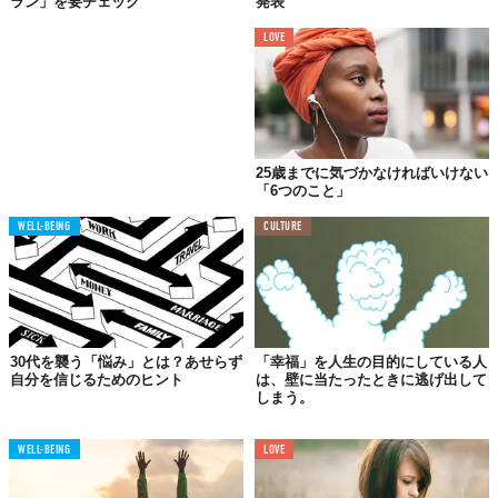
ラン」を要チェック
発表
これは、ベビーブーマー特有の傾向として多くの人々が持ってい
LOVE
た考えです。そのため、世界中の子どもたちは、こんな言葉とと
もに育っていきました。
「どんな夢だって叶うよ！」
25歳までに気づかなければいけない
「6つのこと」
まるで特別な人生を生きるドラマの主人公のようです。つまり、
祖父母の話していた堅実なキャリア形成は役に立たず、好きなよ
WELL-BEING
CULTURE
うに生きることで華やかな人生を送ることができるのです。
当然ながら、その教えは現代の若者のキャリアに大きな影響を及
ぼしました。
30代を襲う「悩み」とは？あせらず
「幸福」を人生の目的にしている人
自分を信じるためのヒント
は、壁に当たったときに逃げ出して
もっとうまくいくはずなのに…
しまう。
WELL-BEING
LOVE