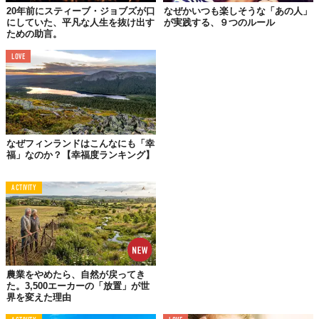
れた人々を指す言葉です。そして、その中には、ジプシーと呼ば
20年前にスティーブ・ジョブズが口
なぜかいつも楽しそうな「あの人」
にしていた、平凡な人生を抜け出す
が実践する、９つのルール
れる人々がいます。彼らは自分の人生を特別なものとして捉えて
ための助言。
おり、物語の主人公として毎日を過ごしています。
LOVE
ここで紹介するルーシーは、ジプシーとして特別な日常を送って
います。が、どうやら幸せではないよう。どうしてでしょう？
幸せを感じないのは
なぜフィンランドはこんなにも「幸
期待以下の人生だから
福」なのか？【幸福度ランキング】
答えはシンプルです。もし現実生活が自分の予想を超えているの
なら幸せ。そうでないのなら不幸せ。いくつかその結論に至るま
ACTIVITY
での経緯を説明しましょう。そこで、ルーシーの両親に登場して
もらうことにします。
彼女の両親は1950年代に生まれました。ベビーブームの時代で
す。彼らは、世界大戦などにより壮絶な人生を経験した祖父母に
育てられた子どもたちです。祖父母たちとルーシーは全く性格が
農業をやめたら、自然が戻ってき
た。3,500エーカーの「放置」が世
異なります。
界を変えた理由