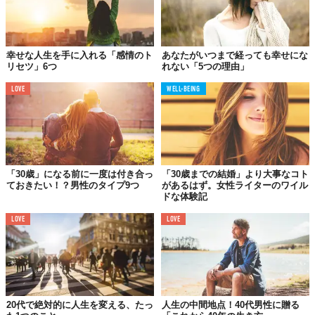
幸せな人生を手に入れる「感情のト
あなたがいつまで経っても幸せにな
リセツ」6つ
れない「5つの理由」
LOVE
WELL-BEING
今の世の中にはジプシーな感覚を持った人々が溢れています。み
「30歳」になる前に一度は付き合っ
「30歳までの結婚」より大事なコト
んな壮大な夢を持って生きています。が、自身が形成してきたキ
ておきたい！？男性のタイプ9つ
があるはず。女性ライターのワイル
ドな体験記
ャリアに見合わない多くのことを望むようになってしまいまし
た。多少の裕福な暮らしは、彼らにとっては大したことではあり
LOVE
LOVE
ません。
ベビーブーマーがアメリカンドリームを抱くのと同じように、ジ
プシーはそれぞれの個人的な夢を追いかけ始めたわけです。
20代で絶対的に人生を変える、たっ
人生の中間地点！40代男性に贈る