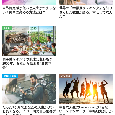
めにキャリアを積んで欲しいと願っていました。こんなふうに。
自己肯定感が低いと人生がつまらな
世界の「幸福度ランキング」を知り
い！簡単に高める方法とは？
尽くした教授が語る。幸せってなん
だ？
「誰もが羨むキャリアを勝ち取れば、幸せな暮らしを続け
られる。しかし、それには長い年月をかけて一生懸命勉学
ISSUE
に取り組まなければいけない」
親世代は
肉を減らすだけで地球は変わる？
予想以上の人生を歩んできた
2050年、食卓から始まる“農業革
命”
つまり、ルーシーの両親は厳しい教育を受けながら成長を重ねて
WELL-BEING
CULTURE
いきました。しかし、大学を卒業すると想像とは違った時代が訪
れます。
1970年から90年代にかけては、これまでになかった経済成長が訪
れた時代です。ルーシーの両親は、自らの想像よりもずっと良質
な生活を送ることができ、その影響で楽観的な考えを持つ大人に
たった1ヶ月であなたの人生がグン
幸せな人生にFacebookはいらな
なっていきました。
と良くなる。「31日間の自己啓発プ
い！？デンマーク「幸福研究所」が