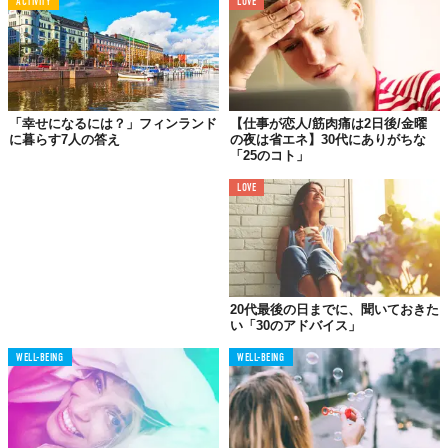
ACTIVITY
LOVE
ルーシーの両親は
堅実な人生を要求された。が…
「幸せになるには？」フィンランド
【仕事が恋人/筋肉痛は2日後/金曜
に暮らす7人の答え
の夜は省エネ】30代にありがちな
「25のコト」
LOVE
20代最後の日までに、聞いておきた
い「30のアドバイス」
WELL-BEING
WELL-BEING
壮絶な人生を経験してきた祖父母は、経済的な安定を徹底的に求
め、子どもたちをより実用的に育てようと考えます。
彼らはルーシーの両親に、自分たちが持っていた財産を増やすた