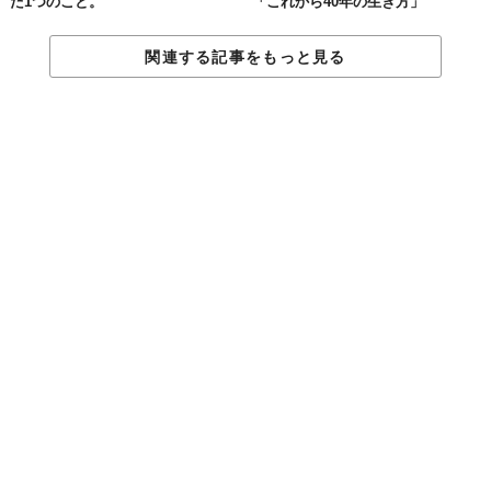
た1つのこと。
「これから40年の生き方」
安全なキャリアより
「情熱」や「満足」
関連する記事をもっと見る
Ngramというツールでは、キャッチフレーズの使用頻度が、時代
によってどう移り変わっていったかが確認できます。
すでに「安全なキャリア」というフレーズは使用されなくなり、
徐々に「情熱に耳を傾けよう」へと変化。今は「満足できる将
来」がホットなフレーズとして注目されているようです。
もちろん現代の若者も、経済的な繁栄を望んではいます。が、両
親が考えてもいないような方法でキャリア形成を図っているよう
です。とても特殊で、大きな夢を追っているのです。彼らはこう
考えます。
「大統領にだってなれる！けど、政治に情熱を注げるのだ
ろうか？きっとちがう。だからうまくいかない…」