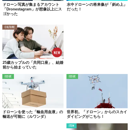
ドローン写真が集まるアカウント
水中ドローンの将来像が「斜め上」
もちろん初級モードなら、簡単な操作でも安定したフライトが可
「Dronestagram」が想像以上にス
だった！
ゴかった
能。LEDライトも搭載しているので、暗い場所でもちゃんと目視
できます。
CULTURE
25歳カップルの「共同口座」、結婚
前から始まっていた
ISSUE
ISSUE
ドローンを使った「輸血用血液」の
世界初。「ドローン」からのスカイ
輸送が可能に（ルワンダ）
ダイビングがこちら！
ITEM