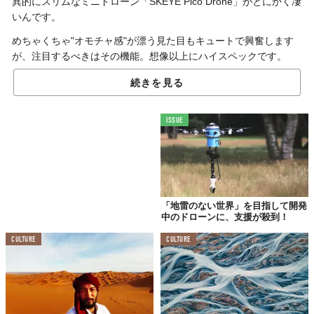
異的にスリムなミニドローン「SKEYE Pico Drone」がとにかく凄
いんです。
めちゃくちゃ"オモチャ感"が漂う見た目もキュートで興奮します
が、注目するべきはその機能。想像以上にハイスペックです。
続きを見る
とにかくかわいい
まずは見た目に注目
ISSUE
「地雷のない世界」を目指して開発
中のドローンに、支援が殺到！
CULTURE
CULTURE