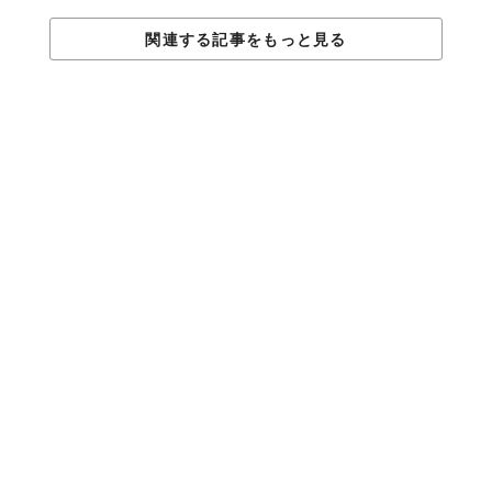
関連する記事をもっと見る
本体は30分ほど充電すれば7-8分間ほどの操作が可能です。コン
トローラーは単5電池2本で稼働。操作できる範囲は最大50メート
ル先までと見た目からは想像ができないほど広範囲。
しかも、価格が49ドル（約6,000円）と十分手が届く気軽さ。
「
TRNDLabs
」で購入ができ、日本への送料は嬉しいことに基本
無料！これを機にドローンデビューしたくなっちゃいませんか？