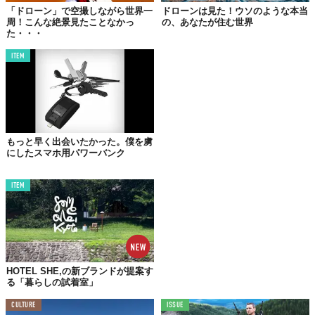
「ドローン」で空撮しながら世界一
ドローンは見た！ウソのような本当
周！こんな絶景見たことなかっ
の、あなたが住む世界
た・・・
ITEM
もっと早く出会いたかった。僕を虜
にしたスマホ用パワーバンク
ITEM
ひとつ目の動画で思わず感動してしまったあなた。コントローラ
ーの見た目とめちゃくちゃ簡単そうに見える操作感にワクワクし
ませんか？
ふたつ目の動画にも要注目。胸ポケに入ってる時点で十分小ささ
が伝わってきますが、コントローラーの中心部にドローン本体を
HOTEL SHE,の新ブランドが提案す
格納できちゃうなんて、なんて気の利いた構造なのでしょうか！
る「暮らしの試着室」
まだまだこれは序の口。もちろん実際の使い勝手もぶっ飛んでま
CULTURE
ISSUE
す。