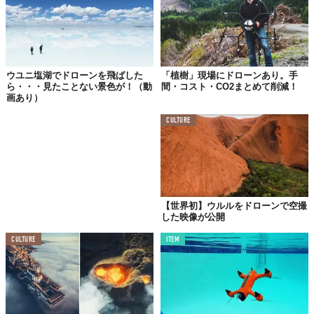
操作性も抜群
一回転も自由自在
ウユニ塩湖でドローンを飛ばした
「植樹」現場にドローンあり。手
ら・・・見たことない景色が！（動
間・コスト・CO2まとめて削減！
画あり）
CULTURE
【世界初】ウルルをドローンで空撮
した映像が公開
CULTURE
ITEM
アクロバティックな操作も悠々とこなすバランサー機能は超高性
能！初級・中級・上級と3段階のモードが選択でき、上級のヘッド
レスモードでは機体の方向を無視した高度な操作が可能になりま
す。