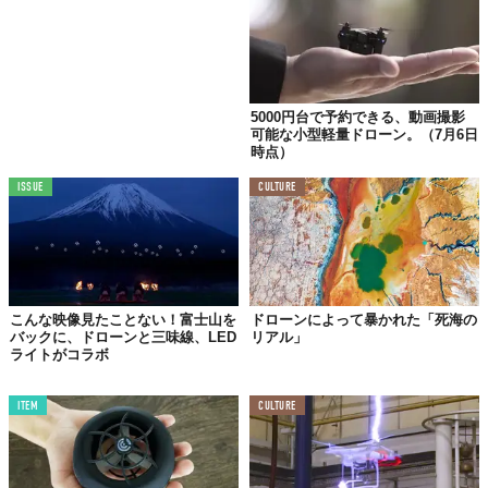
5000円台で予約できる、動画撮影
可能な小型軽量ドローン。（7月6日
時点）
ISSUE
CULTURE
こんな映像見たことない！富士山を
ドローンによって暴かれた「死海の
バックに、ドローンと三味線、LED
リアル」
ライトがコラボ
ITEM
CULTURE