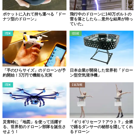
ポケットに入れて持ち運べる「ドー
飛行中のドローンに140万ボルトの
ナツ型のドローン」
雷を落としたら…意外な結果が待っ
ていた。
ITEM
ISSUE
機体はUSB充電式
価格もお手頃
「手のひらサイズ」のドローンが予
日本企業が開発した世界初「ドロー
約開始！3万円で機能も充実
ン型空気清浄機」
ITEM
CULTURE
災害時に「地図」を使って活躍す
「ギリギリセーフ？アウト？」全裸
る、世界初のドローン部隊を誕生さ
で踊るダンサーの秘部を隠してくれ
せよう！
るドローン