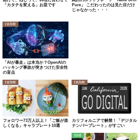
「カタチを変える」お皿です
Pure」 こだわったのは見た目だけ
じゃなかった・・・
CULTURE
「AIが暴走」は本当か？OpenAIの
ハッキング事故が突きつけた安全性
の盲点
CULTURE
CULTURE
なんと、これまでに1,500枚ものお皿に絵を描き続けているんだそ
う。パンケーキにターキー、チーズトースト、ピザ、チェリーパ
イ…。どれもPoirierさんの大のお気に入りなんだそう。
フォロワー73万人以上！「ご飯が楽
カリフォルニアで解禁！「デジタル
しくなる」キャラプレート10選
ナンバープレート」がすごい
それでは、皆さん。
ISSUE