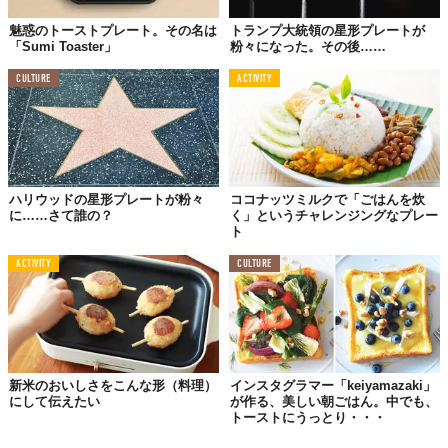
魅惑のトーストプレート。その名は
トランプ大統領の星形プレートが
「Sumi Toaster」
粉々になった。その後……
CULTURE
ACTIVITY
ハリウッドの星形プレートが粉々
ココナッツミルクで「ごはんを炊
に……さて誰の？
く」というチャレンジングなプレー
ト
ACTIVITY
CULTURE
新米のおいしさをこんな形（料理）
インスタグラマー「keiyamazaki」
にして伝えたい
が作る、美しい朝ごはん。中でも、
トーストにうっとり・・・