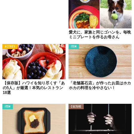
どうぞ、召し上がれ！
愛犬に、家族と同じゴハンを。毎晩
ミニプレートを作るお母さん
ACTIVITY
ITEM
【保存版】ハワイを知り尽くす「あ
「老舗墓石店」が作ったお皿はホカ
の5人」が厳選！本気のレストラン
ホカの料理を冷やさない！
18選
ITEM
CULTURE