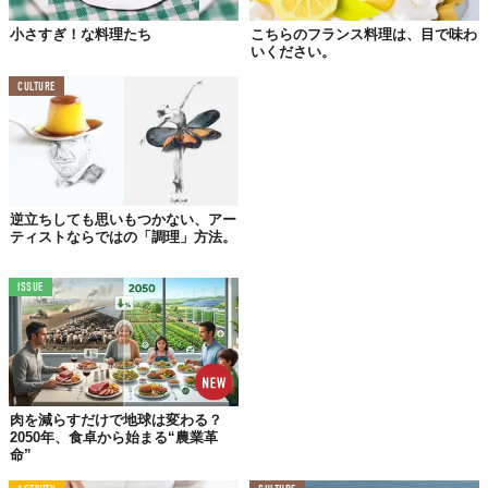
小さすぎ！な料理たち
こちらのフランス料理は、目で味わ
いください。
CULTURE
まずは、このマカロン。ひょいっとひとつ摘んだとしてもおかし
くない見事な出来栄え。でも、これは白いお皿にリアルに描かれ
た絵なのです。
食欲をそそる料理イラストをディナープレートの上に描く達人、
逆立ちしても思いもつかない、アー
アーティストのJacqueline Poirierさん。陰影をつけて本物そっく
ティストならではの「調理」方法。
りに表現する写実的技法が彼女の得意分野です。
ISSUE
肉を減らすだけで地球は変わる？
2050年、食卓から始まる“農業革
命”