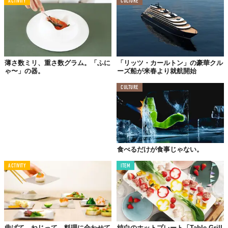
ACTIVITY
CULTURE
薄さ数ミリ、重さ数グラム。「ふに
「リッツ・カールトン」の豪華クル
ゃ〜」の器。
ーズ船が来春より就航開始
CULTURE
例えばこのステーキ。網焼きの焦げの雰囲気から、肉汁したたる
シズル感を見事に表現しています。見ているだけで、お腹が
食べるだけが食事じゃない。
「グ〜」っと鳴ってきませんか？
ACTIVITY
ITEM
曲げて、ねじって、料理に合わせて
純白のホットプレート「Table Grill