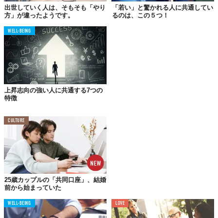
出世していく人は、そもそも「やり
「若い」と驚かれる人に共通してい
方」が違ったようです。
るのは、この５つ！
WELL-BEING
01.
中身がないうちは外見で勝負
好むと好まざるとに関わらず、人は見た目で値踏みをする。自己
投資をして外見を鍛えるのも営業戦略。スキのないスーツの着こ
上昇志向の強い人に共通する7つの
なしをマスターすれば、印象はガラリと変わる。
特徴
CULTURE
02.
メニューのない寿司屋に
通い続ける
最初は1、2回でもいい。数十年通い続けられる名店を探し、大人
への階段を上っていこう。社運をかけた接待など、人生の局面で
25歳カップルの「共同口座」、結婚
必ず役に立つときがくる。
前から始まっていた
WELL-BEING
LOVE
03.