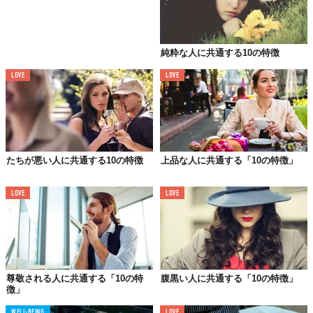
純粋な人に共通する10の特徴
LOVE
LOVE
たちが悪い人に共通する10の特徴
上品な人に共通する「10の特徴」
LOVE
LOVE
06.
尊敬される人に共通する「10の特
腹黒い人に共通する「10の特徴」
朝ごはんはスーツを着てから
徴」
服装は人の精神状態を左右する。起床したらまずシャワーを浴
WELL-BEING
LOVE