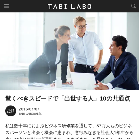
驚くべきスピードで「出世する人」10の共通点
2016/01/07
TABI LABO編集部
私は数十年におよぶビジネス研修業を通して、57万人ものビジネ
スパーソンと出会う機会に恵まれ、意欲みなぎる社会人1年生から