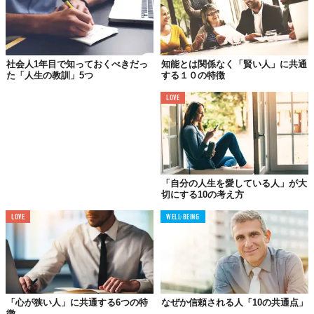
学生時代より
睡眠時間を3時間削る
大企業の幹部クラスは入社1年目からもれなえくショートスリーパ
社会人1年目で知っておくべきだっ
知能とは関係なく「賢い人」に共通
ー。良質な睡眠さえ心がければ、あとは慣れで睡眠時間は削るこ
た「人生の教訓」5つ
する１０の特徴
とができる。1日3時間削れば、40年で5年分の時間が生まれるの
LOVE
だ。
「自分の人生を愛している人」が大
切にする10の考え方
LOVE
WELL-BEING
「心が狭い人」に共通する6つの特
なぜか信頼される人「10の共通点」
徴