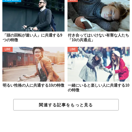
び、スーツを着よう。すると、朝ごはんのときからテンションゲ
ージが上昇し、出社したときには集中力全開の仕事モードに！
07.
英語より日本語の勉強に
「頭の回転が速い人」に共通する9
付き合ってはいけない有害な人たち
つの特徴
「10の共通点」
力を入れる
LOVE
LOVE
本当に優秀なビジネスパーソンは文章力が高い。仕事の専門知識
が拙いだけで評価は下がるのだ。正しい敬語、読みやすいメール
の書き方を身につけよう。
08.
明るい性格の人に共通する10の特徴
一緒にいると楽しい人に共通する10
残業中でも気持ちと
の特徴
ネクタイをゆるめるのはNG
関連する記事をもっと見る
しっかりとしたきこなしをするだけで印象はまったく異なる。日
頃から正しい服装術を実践していれば、簡単に評価は上がる。だ
らしない先輩の真似はしなくていい。