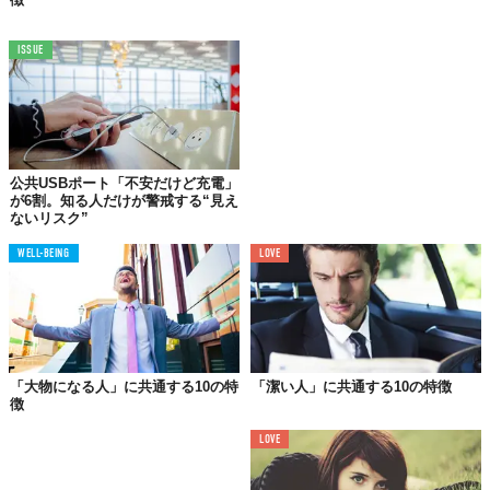
ISSUE
04.
定食メニューを決めるときでも
仮説を立てる
何事も根拠なく判断を下すと、その判断が誤りだと分かったと
公共USBポート「不安だけど充電」
が6割。知る人だけが警戒する“見え
き、次回に活かすことができない。ビジネスも人生も、仮説と検
ないリスク”
証の繰り返し。急がば眞我ならぬ、急がば「仮説」だ。
WELL-BEING
LOVE
05.
あえて生保レディの
話を聞いてみる
独身の20代だと生命保険の必要性をあまり感じないだろうが、試
「大物になる人」に共通する10の特
「潔い人」に共通する10の特徴
徴
しに一度、生保のプランを立ててもらうといい。生涯資金や人生
設計について真剣に考えるいい機械になるだろう。
LOVE