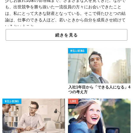
少しお疲れ気味の管理職まで、さまざまな人を見てきた。なかで
も、出世競争を勝ち抜いた一流役員の方々にお会いできたこと
は、私にとって大きな財産となっている。そこで得たひとつの結
論は、仕事のできる人ほど、若いときから自分を成長させ続けて
いるということ。
続きを見る
ここでは、拙著『
一流役員が実践してきた 入社1年目から「でき
る人になる」43の考え方
』から、一流役員たちが実践してきた今
すぐ成長し、出世していくコツを紹介する。
WELL-BEING
入社1年目から「できる人になる」4
つの考え方
WELL-BEING
LOVE