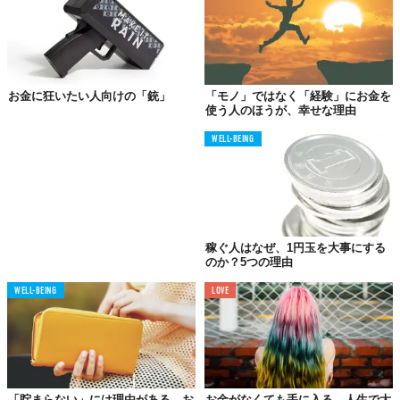
お金を払う時の気持ちが違う
お金に狂いたい人向けの「銃」
「モノ」ではなく「経験」にお金を
使う人のほうが、幸せな理由
WELL-BEING
稼ぐ人はなぜ、1円玉を大事にする
のか？5つの理由
WELL-BEING
LOVE
お金に好かれる人は、必要なときに支払うお金があることをあり
がたいと思っていますから、支払うときには「ありがとう」と言
います。
お金に嫌われる人は、払わなくていいなら支払いたくないと思っ
「貯まらない」には理由がある。お
お金がなくても手に入る、人生で大