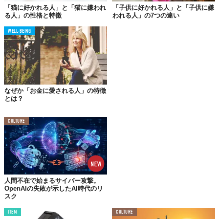
「猫に好かれる人」と「猫に嫌われ
「子供に好かれる人」と「子供に嫌
お金に好かれる人は、お金に対して良いイメージを持っていま
る人」の性格と特徴
われる人」の7つの違い
す。たとえば、お金があると大好きな家族と一緒に食事ができる
WELL-BEING
とか、自由になんでもできるとかお金を持つことに肯定的なイメ
ージがあります。
一方でお金に嫌われる人は、お金を汚らわしいものだと考えてい
ます。お金を稼いだり使ったりすることは良くないことだという
イメージを持っています。
なぜか「お金に愛される人」の特徴
とは？
02.
CULTURE
お金の使い方が違う
お金に好かれる人は、お金を刹那的には使いません。たとえばギ
ャンブル。一時的なストレス発散になりますし、一攫千金も狙え
るかもしれません。しかし、このようなお金の価値を分からない
使い方をするとお金には嫌われてしまいます。
人間不在で始まるサイバー攻撃。
OpenAIの失敗が示したAI時代のリ
スク
03.
ITEM
CULTURE