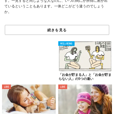
す。一見すると同じような人なのに、いつの間にか所得に差が出
ているということもあります。一体どこがどう違うのでしょう
か。
01.
続きを見る
お金に対するイメージが違う
WELL-BEING
「お金が貯まる人」と「お金が貯ま
らない人」の5つの違い
LOVE
LOVE