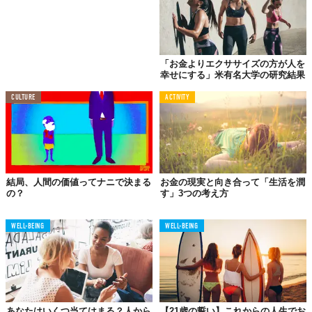
「お金よりエクササイズの方が人を
幸せにする」米有名大学の研究結果
CULTURE
ACTIVITY
お金に好かれる人は、お札はもちろん向きを揃えてピシッと並べ
て財布にいれ小銭もきちんとしまいます。
結局、人間の価値ってナニで決まる
お金の現実と向き合って「生活を潤
の？
す」3つの考え方
お金に嫌われる人は、お札はくしゃくしゃにして入れ小銭はジャ
ラジャラとポケットに入れています。
WELL-BEING
WELL-BEING
06.
お金を使うことに
対する考え方が違う
あなたはいくつ当てはまる？人から
【21歳の誓い】これからの人生でお