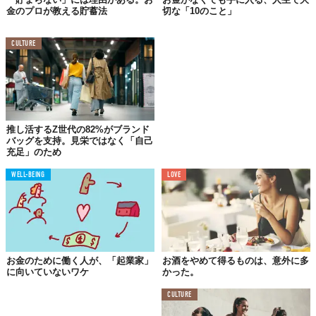
ていますから、支払いのときは損をしたと思ってしまいます。
金のプロが教える貯蓄法
切な「10のこと」
CULTURE
04.
お金を払う先が違う
お金に好かれる人は、自分がお世話になっているところにお金を
使います。たとえば家族やお世話になっている人に素敵なものを
プレゼントしたり、食事に誘ったり、お礼をしっかりお返ししま
推し活するZ世代の82%がブランド
す。
バッグを支持。見栄ではなく「自己
充足」のため
お金に嫌われる人は、もっぱら自分のためだけにお金を使いま
す。
WELL-BEING
LOVE
05.
お金の扱い方が違う
お金のために働く人が、「起業家」
お酒をやめて得るものは、意外に多
に向いていないワケ
かった。
CULTURE