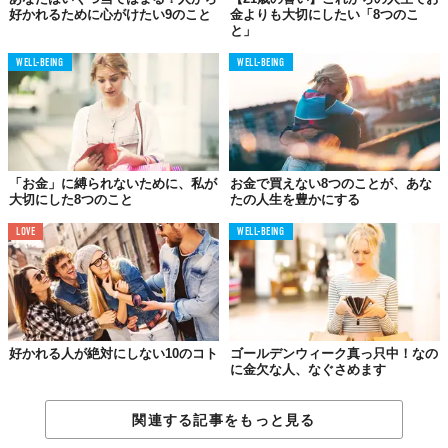
お金に好かれる人はお金を循環するものと考えていますから、必
好かれるために心がけたい9のこと
金よりも大切にしたい「8つのこ
要なところに使えば必ずまた入ってくると知っています。
と」
お金に嫌われる人は、お金は使えば無くなるものと思っているの
WELL-BEING
WELL-BEING
で、お金をなるべく出さないようにします。
07.
身の回りが
「お金」に縛られないために、私が
お金で買えない8つのことが、あな
片づいているかどうかが違う
大切にした8つのこと
たの人生を豊かにする
LOVE
WELL-BEING
好かれる人が絶対にしない10のコト
ゴールデンウィーク真っ只中！なの
に金欠な人、なぐさめます
関連する記事をもっと見る