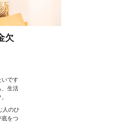
金欠
たいです
も、生活
ツ。
しむ人のひ
が底をつ