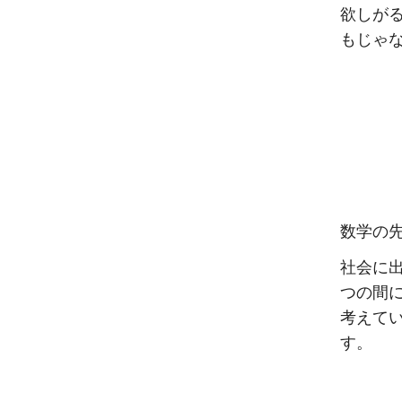
欲しが
もじゃ
数学の
社会に
つの間
考えて
す。