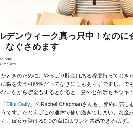
ルデンウィーク真っ只中！なのに
、なぐさめます
8/05/02
 S (ライター)
ったときのために、やっぱり貯金はある程度持っておき
急に職を失う可能性だってなきにしもあらずですし。で
かないながら貯金もするとなると、意外と生活もキツキ
ら「
Elite Daily
」のRachel Chapmanさんも、節約に苦
ようです。たとえばこの連休で使い過ぎてしまい、お金
なら、彼女が挙げる9つの点にはウンと共感できるはず。