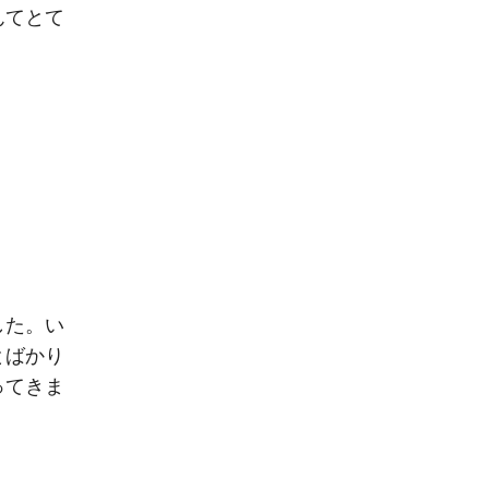
んてとて
した。い
とばかり
ってきま