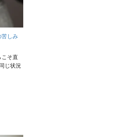
の苦しみ
らこそ直
同じ状況