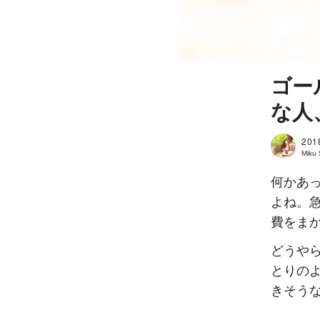
ゴー
な人
201
Miku
何かあ
よね。
費をま
どうや
とりの
きそう