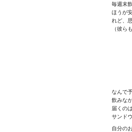
毎週末
ほうが
れど、
（彼ら
なんで
飲みな
届くの
サンド
自分の