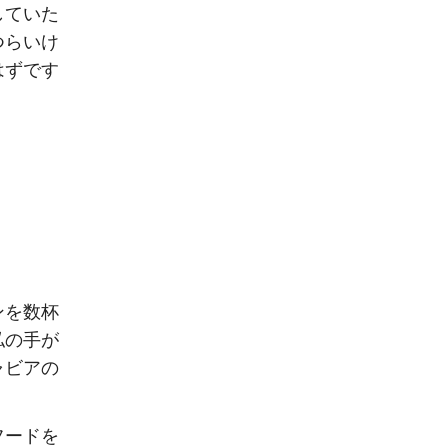
していた
つらいけ
はずです
ンを数杯
私の手が
ャビアの
フードを