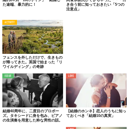
た途端、暴力的に！
き合う前に知っておきたい「5つの
するタイプのことです。特別イケメンではないけれど気持ち悪く
注意点」
もなく、女性に、「私だけはタイプ」と思わせる、そこそこの見
た目です。
ACTIVITY
母親、女姉妹、女友達に囲まれ、女性の中にいることに違和感が
ありません。聞き上手で、メールでのコミュニケーションを得意
とします。はっきり意思表示をしないので、周囲の女性に好意が
あると勘違いさせてしまうことも多いです。
彼らの結婚に対するスタンスは、「釣った魚に餌をやる、でも、
フェンスを外しただけで、生きもの
が帰ってきた。英国で始まった「リ
他の魚にも餌をやる」。妻も浮気相手も上手に愛すので、両方か
ワイルディング」の奇跡
ら奪い合いになることもあります。しかし、自分のことがいちば
ん好きな彼らは、最後は責任を取らずに逃げ出してしまいます。
ISSUE
LOVE
03.
清潔感はあるけど
着ている服が、なんかダサい
結婚40周年に、二度目のプロポー
【結婚のホンネ】恋人のうちに知っ
「隠れマザコン系」
ズ。タキシードに身を包み、ピアノ
ておくべき「結婚10の真実」
の生演奏を用意した粋な男性の話。