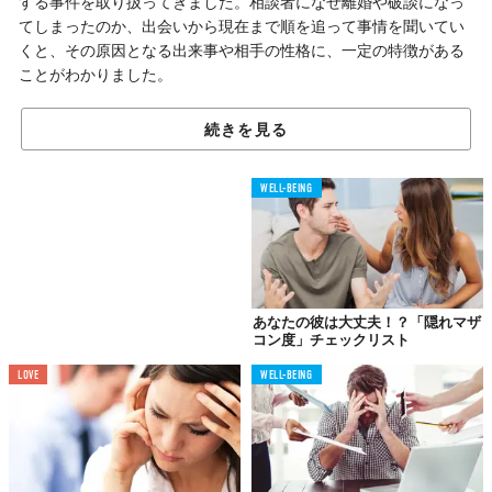
する事件を取り扱ってきました。相談者になぜ離婚や破談になっ
てしまったのか、出会いから現在まで順を追って事情を聞いてい
くと、その原因となる出来事や相手の性格に、一定の特徴がある
ことがわかりました。
ここでは、自著『
ブラック彼氏
』から実際にあった事例5つの類型
続きを見る
を紹介します。
読者の皆さんは、そんな後悔をしないように、慎重に結婚相手を
WELL-BEING
選んで欲しいと思います。
01.
社会で認められない鬱憤を
妻や子どもにぶつける
あなたの彼は大丈夫！？「隠れマザ
コン度」チェックリスト
「隠れモラハラ系」
LOVE
WELL-BEING