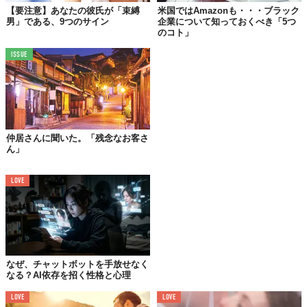
【要注意】あなたの彼氏が「束縛
米国ではAmazonも・・・ブラック
男」である、9つのサイン
企業について知っておくべき「5つ
のコト」
ISSUE
仲居さんに聞いた。「残念なお客さ
人間的な器が小さく、独りよがり。自分の価値観を女性に押し付
ん」
ける。見た目は「かっこいいオレ」の演出にこだわるギラギラし
た印象。自分のことを話すのが大好きで、彼女の話を「オマエは
LOVE
分かっていない」と一蹴します。
交際中はサプライズ演出でデートを盛り上げ、結婚にも前向き。
彼らの結婚に対するスタンスは、「釣った魚に餌はやらない、た
だしオレは自由に餌を食う」。自分勝手な彼らは、その人間性ゆ
え社会では認められておらず、その鬱憤を妻や子どもにぶつけて
なぜ、チャットボットを手放せなく
います。結婚後は妻の行動を逐一でチェックして、浮気をしない
なる？AI依存を招く性格と心理
ように、社会と接触しないように束縛します。
LOVE
LOVE