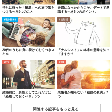
彼らの結婚に対するスタンスは、「釣った魚に、ママからもらっ
待ちに待った「離島」への旅で気を
夫婦になったからこそ、デートで意
た餌をやる」。結婚後も実家の近くに住み、母親がせっせと運ぶ
つけるべき5つのこと
識するべき6つのポイント。
生活用品、食料品などの恩恵を受けています。
WELL-BEING
CULTURE
ただし、嫁姑のバトルには我関せずで、まったくの知らんぷり。
孫が生まれると子育てに関してあれこれ指導してくる母親にも、
見て見ぬ振りを決め込みます。
04.
20代のうちに身に着けておくべきス
「ナルシスト」の本来の意味を知っ
キル
てますか？
貯蓄は増えるけど
一緒にいてもつまらない
LOVE
LOVE
「隠れドケチ系」
結婚前に、男性としてこれだけは
未婚者が知らない「結婚の真実」7
「経験しておくべき」5つ
つ
関連する記事をもっと見る