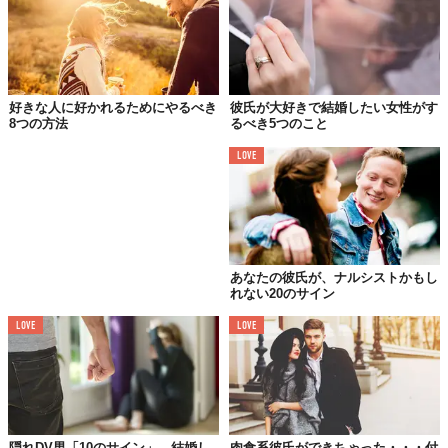
02.
妻よりも浮気相手よりも
結局、自分がいちばん可愛い
「隠れ浮気系」
好きな人に好かれるためにやるべき
彼氏が大好きで結婚したい女性がす
8つの方法
るべき5つのこと
LOVE
あなたの彼氏が、ナルシストかもし
れない20のサイン
LOVE
LOVE
かっこ良くもなく遊び人にも見えないのに、ためらいもなく浮気
隠れDV男「10のサイン」 結婚し
肉食系彼氏ができちゃった・・・付