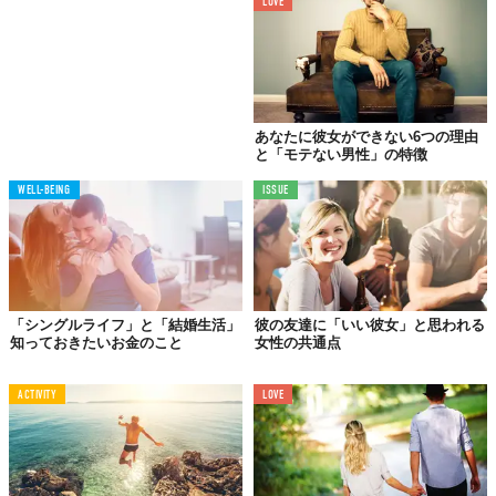
LOVE
あなたに彼女ができない6つの理由
と「モテない男性」の特徴
WELL-BEING
ISSUE
「シングルライフ」と「結婚生活」
彼の友達に「いい彼女」と思われる
親から独立してひとり暮らしを始めたり、彼女ができたりして一
知っておきたいお金のこと
女性の共通点
見独立しているように見えても、母親依存の関係を解消できない
タイプのことです。育ちがよく、見た目には清潔感があります
ACTIVITY
LOVE
が、着ている服がややダサい印象です。比較的、高学歴で人気の
職業に就いていますが、優柔不断で、決断するのは苦手。交際
後、早い段階で女性を実家に連れて行き母親に彼女を紹介しま
す。