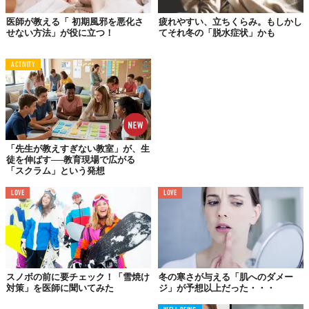
医師が教える「 初期風邪を悪化さ
疲れやすい、立ちくらみ。もしかし
せない方法」が役に立つ！
てそれ冬の「脱水症状」かも
凍傷を予防するには
ACTIVITY
「先生が教えすぎない教室」が、生
徒を伸ばす──教育現場で広がる
「スクラム」という発想
LOVE
LOVE
スノボの前に要チェック！「雪焼け
冬の寒さが与える「肌へのダメー
凍傷は指先や耳など肌が外気に触れるところに多くみられます。
対策」を医師に聞いてみた
ジ」が予想以上だった・・・
イヤーカフや帽子、手袋をしっかりつけるなど、
防寒を心がける