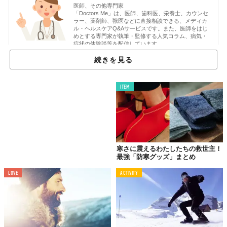
医師、その他専門家
「Doctors Me」は、医師、歯科医、栄養士、カウンセ
ラー、薬剤師、獣医などに直接相談できる、メディカ
ル・ヘルスケアQ&Aサービスです。また、医師をはじ
めとする専門家が執筆・監修する人気コラム、病気・
症状の体験談等を配信しています。
Doctors Me
続きを見る
スキーやスノボなど、ウインタースポーツのシーズン到来です
ね！ こういったスポーツを楽しむ中で、転倒してケガをする人も
ITEM
増えるのですが、もうひとつ気をつけるべきものに、凍傷があり
ます。では、どのようなもので、どのように予防すればいいので
しょうか？
寒さに震えるわたしたちの救世主！
凍傷とは？
最強「防寒グッズ」まとめ
LOVE
ACTIVITY