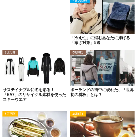
ことが大切
です。痛みなど初期症状があれば、早めに温めて進行
WELL-BEING
を防ぐことが必要です。
また、凍傷は濡れた服や手袋、靴下などが皮膚にふれることでも
起こります。初期に対処することが重要なので、スキーなどで手
袋や靴下などが濡れてしまったら、できるだけすぐに濡れていな
「冷え性」に悩むあなたに捧げる
いものに替えましょう。
「寒さ対策」5選
■医師からのアドバイス
CULTURE
CULTURE
思いのほか、凍傷は身近なところで起こりうる障害です。防寒を
しっかりして、安全にウインタースポーツを楽しみましょう。も
し凍傷になってしまったら、とにかく早め早めの対処が大切で
す。異変を感じたらすぐ、温めるなどの処置をしてください。
久々の運動で怪我をしてしまう前に…
運動不
サステイナブルに冬を彩る！
ポーランドの街中に現れた、「世界
「EA7」のリサイクル素材を使った
初の看板」とは？
足は腰痛や便秘をはじめとする身体の不調を
スキーウエア
引き起こします。まずはチェックをしながら
普段の生活で見直せるポイントを探してみま
ACTIVITY
ACTIVITY
しょう。 自分は大丈夫！と思っている人
は、本当に運動が足りているかチェックして
みましょう。
【運動不足】チェック