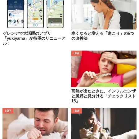
まま悪化が進む場合もあります。感覚があるかないかだけでな
く、皮膚の色なども観察し、危険になる前に温めることが大切で
す。早めに治療しないと皮膚はだんだん黒くなり、数時間後には
水疱が生じます。
ゲレンデで大活躍のアプリ
寒くなると増える「肩こり」の6つ
「yukiyama」が待望のリニューア
の改善法
患部や血管がひどく傷害されると壊疽（えそ）が起こり、切断が
ル！
必要となることがあります。ひどい場合は、筋肉や骨にも壊死や
ミイラ化が起こります。
LOVE
凍傷の治療法
凍傷を治療するときは、暖かい場所で行います。病院にいくまで
40℃から42℃くらいの湯に浸けるなど、患部に知覚と運動機能が
高熱が出たときに、インフルエンザ
と風邪と見分ける「チェックリスト
戻るまで温め続けます。病院では温めるのとともに、プロスタグ
15」
ランジン製剤、抗血小板剤や、抗生物質、ステロイドなどの投与
が行われます。
LOVE
LOVE
神経や血管を激しく損傷してしまうと、治療を行っても機能が元
に戻らないこともあります。凍傷部位は感染しやすく、感染する
と壊疽に至る可能性が増します。