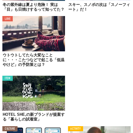
冬の紫外線は夏より危険！ 実は
スキー、スノボの次は「スノーフィ
「目」も日焼けするって知ってた？
ート」だ！
LOVE
ウトウトしてたら大変なこと
凍傷は、寒い場所などで皮膚が低温にさらされることによって生
に・・・こたつなどで起こる「低温
やけど」の予防策とは？
じる、皮膚や皮下組織の傷害です。寒いところにいると、体の血
管は収縮します。そのために血行が悪くなるのですが、これが続
くと、神経や皮膚の組織が凍って細胞が破壊されたりされます。
ITEM
凍傷の症状
凍傷では、冷えた部分の色が悪くなります。初期には、灼熱感や
うずくような感覚があり、しびれ感や痛みが出ます。激しく痛む
HOTEL SHE,の新ブランドが提案す
る「暮らしの試着室」
こともありますが、進行すると感覚が鈍くなっていきます。
CULTURE
ACTIVITY
しかし初期でも痛みを全く感じなかったり、感覚に変わりがない