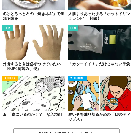
監修：Doctors Me医師
冬はとろっとろの「焼きネギ」で風
人肌よりあったまる「ホットドリン
邪予防を
クレシピ」【6選】
コンテンツ提供元：
Doctors Me
ITEM
ITEM
TABI LABO
この世界は、もっと広いはずだ。
外出するときは必ずつけていたい
「カッコイイ！」だけじゃない手袋
「99.9%抗菌の手袋」
ACTIVITY
WELL-BEING
♨︎ 「森にいるのか！？」な入浴剤
寒い冬を乗り切るための「10のティ
ップス」