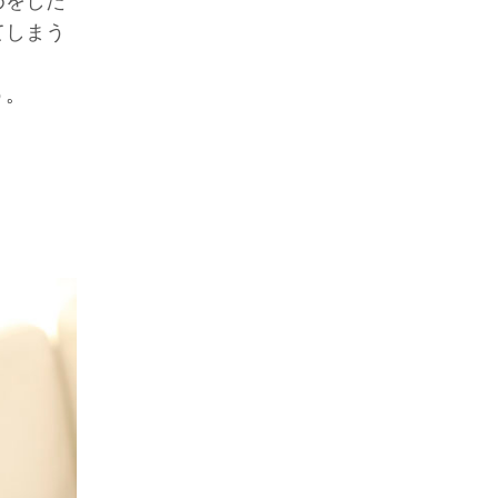
めをした
てしまう
う。