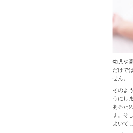
幼児
や
だけで
せん。
そのよ
うにし
あるた
す。そ
よいで