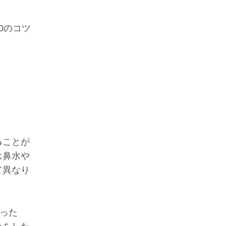
。
0のコツ
る
ことが
は鼻水や
て異なり
った