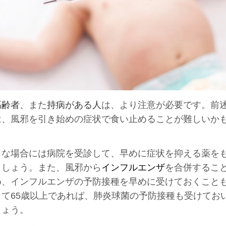
高齢者、
また
持病がある人
は、より注意が必要です。前
は、風邪を引き始めの症状で食い止めることが難しいか
うな場合には病院を受診して、早めに症状を抑える薬を
ましょう。また、風邪から
インフルエンザ
を合併するこ
め、インフルエンザの予防接種を早めに受けておくこと
して65歳以上であれば、肺炎球菌の予防接種も受けてお
しょう。