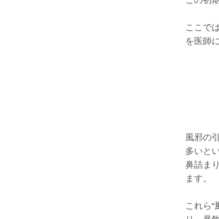
この初
ここで
を医師
風邪の
多いと
鼻詰ま
ます。
これら