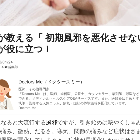
が教える「 初期風邪を悪化させな
が役に立つ！
6/01/24
I LABO編集部
Doctors Me（ドクターズミー）
医師、その他専門家
「Doctors Me」は、医師、歯科医、栄養士、カウンセラー、薬剤師、獣医な
できる、メディカル・ヘルスケアQ&Aサービスです。また、医師をはじめとす
執筆・監修する人気コラム、病気・症状の体験談等を配信しています。
Doctors Me
になると大流行する
風邪
ですが、引き始めは咳やくしゃ
の痛み、微熱、だるさ、寒気、関節の痛みなど症状はさ