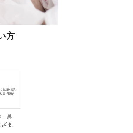
い方
どに直接相談
る専門家が
み、鼻
まざま。