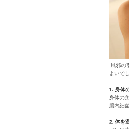
,
風邪の
よいで
,
1. 身
身体の
腸内細
,
2. 体