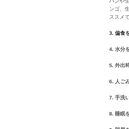
パンや
ンゴ、
ススメ
,
3. 偏
,
4. 水
,
5. 外
,
6. 人
,
7. 手
,
8. 睡
,