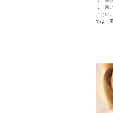
り、暴
り、寒
ことに
では、