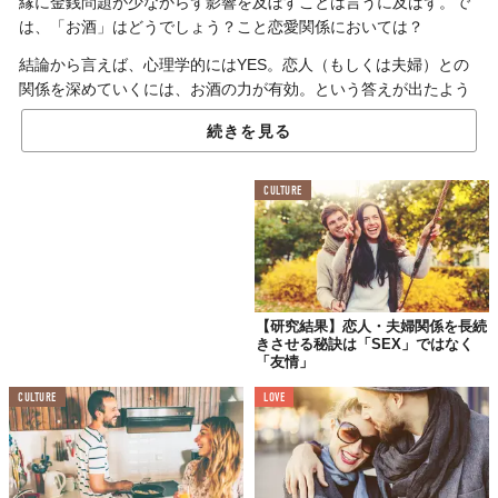
縁に金銭問題が少なからず影響を及ぼすことは言うに及ばず。で
は、「お酒」はどうでしょう？こと恋愛関係においては？
結論から言えば、心理学的にはYES。恋人（もしくは夫婦）との
関係を深めていくには、お酒の力が有効。という答えが出たよう
です。
続きを見る
理解、我慢、気づかいよりも
CULTURE
一緒にグラスを傾けること？
【研究結果】恋人・夫婦関係を長続
きさせる秘訣は「SEX」ではなく
「友情」
CULTURE
LOVE