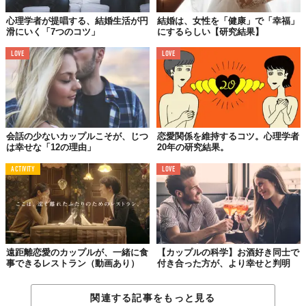
心理学者が提唱する、結婚生活が円
結婚は、女性を「健康」で「幸福」
滑にいく「7つのコツ」
にするらしい【研究結果】
TABI LABO
この世界は、もっと広いはずだ。
LOVE
LOVE
会話の少ないカップルこそが、じつ
恋愛関係を維持するコツ。心理学者
は幸せな「12の理由」
20年の研究結果。
ACTIVITY
LOVE
遠距離恋愛のカップルが、一緒に食
【カップルの科学】お酒好き同士で
事できるレストラン（動画あり）
付き合った方が、より幸せと判明
関連する記事をもっと見る