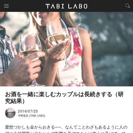
お酒を一緒に楽しむカップルは長続きする（研
究結果）
2016/07/23
平野星良 (TABI LABO)
愛想づかしも金からおきる──、なんてことわざもあるように人の