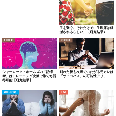
手を繋ぐ。それだけで、生理痛は軽
減されるらしい。（研究結果）
さて、お酒と夫婦仲の因果関係について、こんな
調査結果
もあり
ます。アルコール依存症に関する研究を行うNY大学バッファロー
CULTURE
CULTURE
校で2015年に実施された、634組のカップルを9年間にわたって追
跡調査した結果。
それによると、夫婦どちら一方のみが大酒飲みの場合、約50％近
い離婚率があったのに対し、夫婦ともに一度の飲酒でグラス6杯以
シャーロック・ホームズの「記憶
別れた後も友達でいたがる元カレは
上（泥酔近くまで）飲むカップルの離婚率はおよそ30％。これは
術」はトレーニング次第で誰でも習
「サイコパス」の可能性アリ。
夫婦ともにあまり飲まない、ないしまったく飲まないカップルと
得可能【研究結果】
比較しても同じくらい離婚率が低いことが判明しました。
大酒飲みカップルほど互いへの不満が少ない、というのが研究を
WELL-BEING
LOVE
指揮したKenneth Leonard教授の見解。「けれどお酒で体を壊し
ては本末転倒」、とあくまで結果から導き出された数値であるこ
とを付け加えていました。
Reference:
AskMen
,
Mashable
,
University at Buffalo