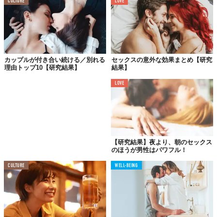
CULTURE
LOVE
50歳以上のカップルでは、2人がお酒を飲むまたは2人とも飲まな
い場合、より良い結婚生活が送れていることが心理学から分析で
きたといいます。ところが、どちらか一方が飲み、片方は全く飲
まないカップルは、結構生活に不満を抱いているケースが多いこ
とが明らかに。
カップルが付き合い続ける／別れる
セックスの意外な効果まとめ【研究
理由トップ10【研究結果】
結果】
LOVE
お酒の量は関係なし
共有する時間の質が大事
この結果を受けて、男性向け情報メディア「AskMen」は、彼女
が飲む日は付き合い、飲まない日は自分も控えることを提案。一
方「Mashable」は、Birditt教授のコメントを元に一緒に過ごす時
【研究結果】夜より、朝のセックス
のほうが男性はパワフル！
間の方に目を向けた見解を示しています。その教授の言葉がこち
ら。
CULTURE
WELL-BEING
「この研究で分かったことは
飲むお酒の量ではなく、お酒
を飲むか飲まないかという点が大切
だということ。自由な
時間を共に過ごすカップルは、結婚生活の質も同時に高く