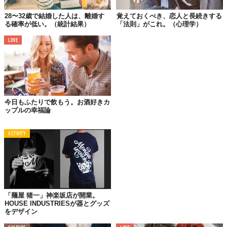
28〜32歳で結婚した人は、離婚す
覚えておくべき、恋人と長続きする
る確率が低い。（統計結果）
「法則」がこれ。（心理学）
これは、ミシガン大学の心理学者Kira S. Birditt教授らが『
The
LOVE
Journals of Gerontology SeriesB: Psychological Series（
老年学に
関する雑誌シリーズB：心理学シリーズ）』
に発表した調査研究
の示すところ。
この研究は、既婚者カップル2,767組（うち2/3が1度目の結婚）に
今日もふたりで飲もう。お酒好きカ
実施したアンケート調査をベースにしたもの。結婚年数が平均33
ップルの幸福論
年以上のいわゆる熟年カップルです。アンケートでは、一週間に
何回お酒を飲む機会があるか、また飲むときの分量を調査し、そ
ACTIVITY
こから飲酒の際に相手が「しゃくに障る」、「批判的になる」、
「注文が多い」などと感じるかどうかをヒアリングしていきまし
た。
その答えがこちら。
「2人で一緒にお酒をたしなむカップルは、恋人との関係を長期的
「麺屋 猪一」神楽坂店が開業。
HOUSE INDUSTRIESが器とグッズ
に見た場合、相手に対してマイナスな印象を挙げないことの方が
をデザイン
多い。とくに女性側（妻）の思考に違いが見られた」ということ
でした。