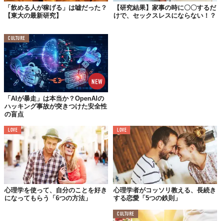
なるということに由来しているのでしょう」
「飲める人が稼げる」は嘘だった？
【研究結果】家事の時に〇〇するだ
【東大の最新研究】
けで、セックスレスにならない！？
つまりは、お酒は夫婦（もしくはカップル）の間で潤滑油的な役
CULTURE
割を果たす、コミュニケーションツールとして有効。けれど、2人
が共に飲まなければ、逆に関係はギクシャクしたものになってし
まう。背反する2つの側面、やっぱり、お酒も恋愛も付き合い方が
重要なのかも。
「AIが暴走」は本当か？OpenAIの
ハッキング事故が突きつけた安全性
大酒飲みカップルは
の盲点
離婚率も低い！？
LOVE
LOVE
心理学を使って、自分のことを好き
心理学者がコッソリ教える、長続き
になってもらう「6つの方法」
する恋愛「5つの鉄則」
CULTURE