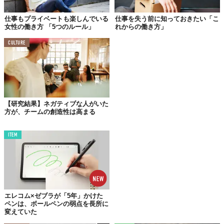
そのなかで、アルコール耐性がある男性とない男性の収入と労働
仕事もプライベートも楽しんでいる
仕事を失う前に知っておきたい「こ
女性の働き方 「5つのルール」
れからの働き方」
時間を比較したところ、アルコール耐性がある男性は、耐性がな
い男性と比べ、アルコール摂取量が有意に多いにもかかわらず、
CULTURE
収入や労働時間においては差がみられないことが明らかになっ
た。
この調査結果は、
アルコール耐性があるからといって、ビジネス
に有利になるとは限らない
ということを示している。
【研究結果】ネガティブな人がいた
最近では医学分野の研究でも、「適度な飲酒は健康によい」と
方が、チームの創造性は高まる
いう通念とは裏腹に、
たとえ少しの飲酒でも有害になりうる
と
の研究結果が報告されてきている。
ITEM
そのうえ今回の研究では、飲酒がビジネスの場に役立ち所得を
向上させる、という経済的観点での言説も否定されたことにな
る。
もはやどちらの面からも飲酒を正当化できないのであれば、や
エレコム×ゼブラが「5年」かけた
はり酒は健康や仕事のために飲むものではなく、
個人の嗜好で
ペンは、ボールペンの弱点を長所に
適度に楽しむべきもの
と言えそうだ。
変えていた
Reference:
Is Asian flushing syndrome a disadvantage in the labor market?