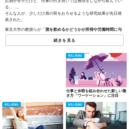
お酒が苦手だけど、仕事の付き合いでは無理をしながら飲んでい
る……。
そんな人が、少しだけ肩の荷をおろせるような研究結果が先日発
表された。
東京大学の教授らが「
酒を飲めるかどうかが所得や労働時間に与
える影響
」を調べた結果、アルコールに耐性のある人は、より頻
続きを見る
繁に多くのお酒を飲んでいるものの、
必ずしも高い所得を得てい
るわけではない
ことが明らかになった。
WELL-BEING
ビジネスの場でうまくやっていくために、飲酒は不可欠であると
いう考え方は、最近こそ批判されつつあるものの、特に年齢層の
高い人々には根深く残っているもの。
もっとも酒は人々の社会生活にとって現在でもキーとなる役割を
占めてもいる。飲酒によって同僚とのコミュニケーションや取引
仕事と休暇を組み合わせた新しい働
先との交渉が円滑になると考えるのは、決して不自然なことでは
き方「ワーケーション」に注目
ない。
WELL-BEING
WELL-BEING
そこで、本研究ではアルコール耐性の違いが労働市場において
不
平等
を助長しているのかどうかを検証した。調査の対象としたの
は日本、台湾、韓国の3ヵ国。これは、東アジアには、
遺伝の関係
でアルコールを消化できない人が多く存在する
ためだ。