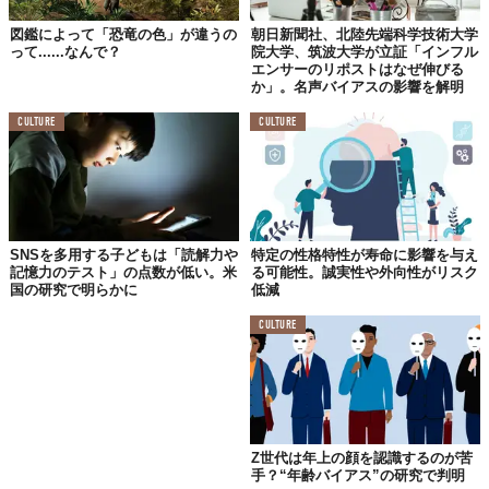
図鑑によって「恐竜の色」が違うの
朝日新聞社、北陸先端科学技術大学
って......なんで？
院大学、筑波大学が立証「インフル
エンサーのリポストはなぜ伸びる
か」。名声バイアスの影響を解明
CULTURE
CULTURE
SNSを多用する子どもは「読解力や
特定の性格特性が寿命に影響を与え
記憶力のテスト」の点数が低い。米
る可能性。誠実性や外向性がリスク
国の研究で明らかに
低減
CULTURE
Z世代は年上の顔を認識するのが苦
手？“年齢バイアス”の研究で判明