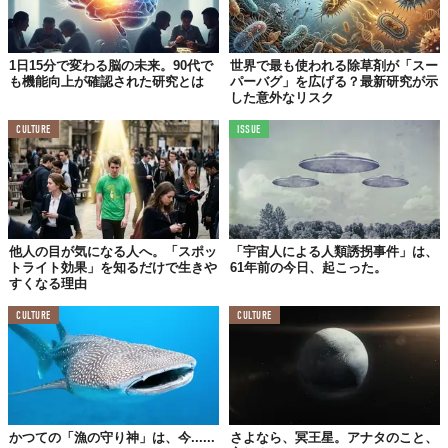
1日15分で変わる脳の未来。90代で
世界で最も使われる除草剤が「スー
も機能向上が確認された研究とは
パーバグ」を広げる？最新研究が示
した意外なリスク
CULTURE
ISSUE
他人の目が気になる人へ。「スポッ
「宇宙人による人類誘拐事件」は、
トライト効果」を知るだけで生きや
61年前の今日、起こった。
すくなる理由
CULTURE
CULTURE
かつての「漁の守り神」は、今......
さよなら、冥王星。アナタのこと、