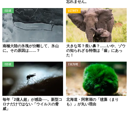
忘れません。
ISSUE
ACTIVITY
南極大陸の氷塊が分離して、氷山
大きな耳？長い鼻？......いや、ゾウ
に。その原因は……？
の知られざる特徴は「歯」にあっ
た！
ISSUE
CULTURE
毎年「2億人超」が感染──。新型コ
北海道・阿寒湖の「毬藻（まり
ロナだけではない「ウイルスの脅
も）」が丸い理由
威」