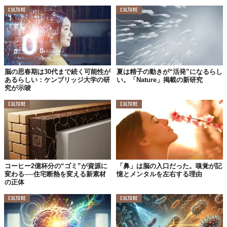
CULTURE
CULTURE
脳の思春期は30代まで続く可能性が
夏は精子の動きが“活発”になるらし
あるらしい：ケンブリッジ大学の研
い。「Nature」掲載の新研究
究が示唆
CULTURE
CULTURE
コーヒー2億杯分の“ゴミ”が資源に
「鼻」は脳の入口だった。嗅覚が記
変わる──住宅断熱を変える新素材
憶とメンタルを左右する理由
の正体
CULTURE
CULTURE