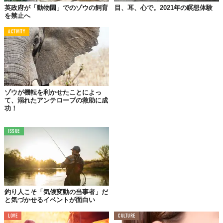
から約1ヵ月をかけて江戸入りした日本初のゾウに人々は大興奮。
英政府が「動物園」でのゾウの飼育
目、耳、心で。2021年の瞑想体験
大きな体に巨大な耳、そして自在に動く長い鼻は、はじめて見た
を禁止へ
人にとっては衝撃以外のなにものでもなかったに違いありませ
ACTIVITY
ん。
シンボリックな耳や鼻ばかりに目がいくゾウですが、じつは
「歯」にも驚くべき特徴があるのを知っていますか？
器用に鼻を使い、硬い果物や野菜などを口に運んでバリバリと食
ゾウが機転を利かせたことによっ
べるゾウ。さぞ立派な歯が無数に生えているかと思いきや、その
て、溺れたアンテロープの救助に成
数は、なんとわずか4本のみ（※）。
功！
草履（ぞうり）や草鞋（わらじ）を思わせる大きな歯は、上顎の
左右と下顎の左右にそれえぞれ1本ずつ生えており、1/30ほどの厚
ISSUE
みに擦り減ると自然と抜け落ち、新たな歯が生えるのだそう。
なお、生え替わる回数にも限りがあり、計5回、生涯で通算24本
と決まっているのだとか。
そして、60年〜80年ほどかけて24本の歯を使い切ったゾウは、も
釣り人こそ「気候変動の当事者」だ
のを食べることができなくなり、この世に別れを告げるのだそう
と気づかせるイベントが面白い
です......。
LOVE
CULTURE