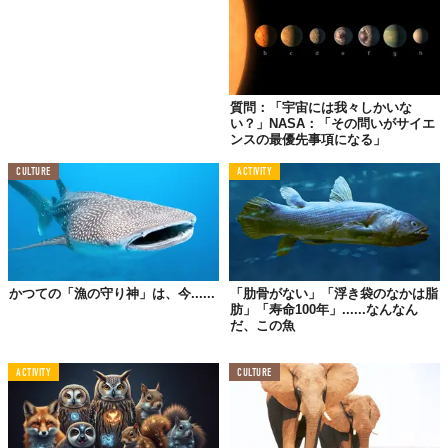
質問：「宇宙には我々しかいな
い？」NASA：「その問いがサイエ
ンスの最優先事項になる」
CULTURE
ACTIVITY
かつての「漁の守り神」は、今......
「肋骨がない」「浮き袋のなかは脂
肪」「寿命100年」......なんなん
だ、この魚
ACTIVITY
CULTURE