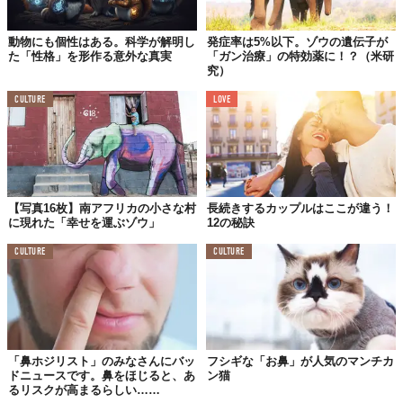
動物にも個性はある。科学が解明し
発症率は5%以下。ゾウの遺伝子が
た「性格」を形作る意外な真実
「ガン治療」の特効薬に！？（米研
究）
CULTURE
LOVE
【写真16枚】南アフリカの小さな村
長続きするカップルはここが違う！
に現れた「幸せを運ぶゾウ」
12の秘訣
CULTURE
CULTURE
「鼻ホジリスト」のみなさんにバッ
フシギな「お鼻」が人気のマンチカ
ドニュースです。鼻をほじると、あ
ン猫
るリスクが高まるらしい……