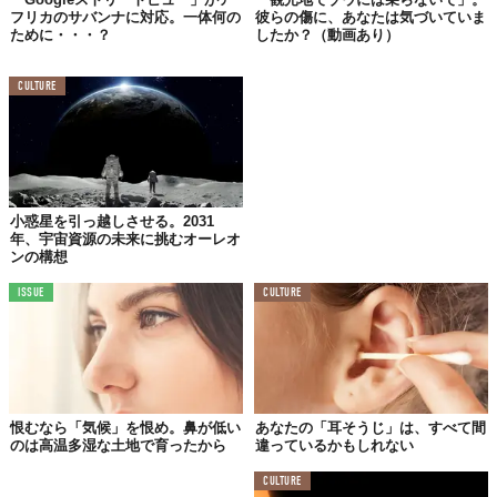
フリカのサバンナに対応。一体何の
彼らの傷に、あなたは気づいていま
ために・・・？
したか？（動画あり）
CULTURE
小惑星を引っ越しさせる。2031
年、宇宙資源の未来に挑むオーレオ
ンの構想
ISSUE
CULTURE
恨むなら「気候」を恨め。鼻が低い
あなたの「耳そうじ」は、すべて間
のは高温多湿な土地で育ったから
違っているかもしれない
CULTURE