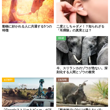
「象の日」にちなんだ、象の雑学、いかがでしたか？
世の中のあらゆるものには、まだまだ知らないストーリーがたく
さんあるはず。
今日は身近なヒト、モノ、コトの未知なるストーリーを探す一日
動物に好かれる人に共通する5つの
二度としちゃダメ！？知られざる
にしてみてはいかがでしょうか？きっと、あなたの世界を少しだ
特徴
「耳掃除」の真実とは？
け広げてくれる発見があるはずです。
ISSUE
※側切歯（牙）を除く。
Reference:
豊橋市自然史博物館
Reference:
札幌市
Top image: ©
iStock.com/1001slide
今、スリランカのゾウが危ない。深
TABI LABO
刻化する人間とゾウの衝突
この世界は、もっと広いはずだ。
ACTIVITY
CULTURE
「Googleストリートビュー」がア
「観光地でゾウには乗らないで」。