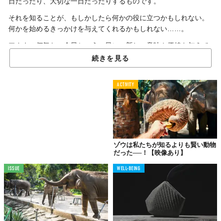
日だったり、大切な一日だったりするものです。
それを知ることが、もしかしたら何かの役に立つかもしれない。
何かを始めるきっかけを与えてくれるかもしれない……。
アナタの何気ない今日という一日に、新しい意味や価値を与えて
くれる。そんな世界のどこかの「今日」を探訪してみませんか？
続きを見る
ACTIVITY
象の日
294年前（1729年）の今日、ときの主上である中御門天皇のもと
に、ある“動物”が到着します。
ゾウは私たちが知るよりも賢い動物
「広南従四位白象（こうなんじゅしいはくぞう）」という、天皇
だった──！【映像あり】
への謁見に必要な官位まで与えられたその動物とは──ゾウ。
ISSUE
WELL-BEING
今日4月28日は、八代将軍・徳川吉宗への献上品としてはるばる
広南（現在のベトナム）からやってきた雄のアジアゾウが天皇に
拝謁したことを記念する「象の日」です。
今でこそ世界中で（とくにチビッコに）人気のゾウですが、京都