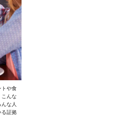
ントや食
。こんな
ろんな人
いる証拠