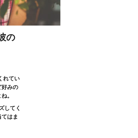
彼の
くれてい
ど好みの
よね。
ーズしてく
当てはま