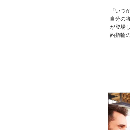
「いつ
自分の
が登場
約指輪