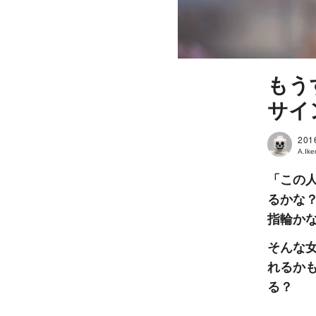
もう
サイ
201
A.Ik
「この
るかな
指輪か
そんな女
れるか
る？