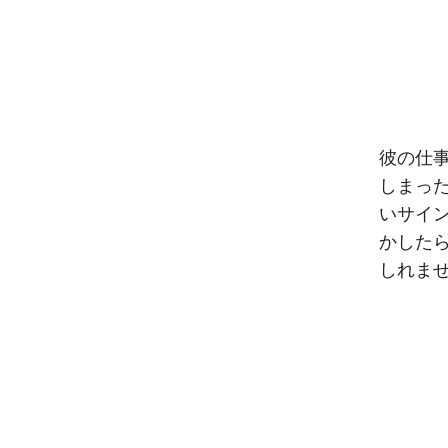
彼の仕
しまっ
いサイ
かした
しれま