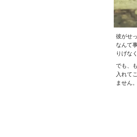
彼がせ
なんて
りげな
でも、
入れて
ません