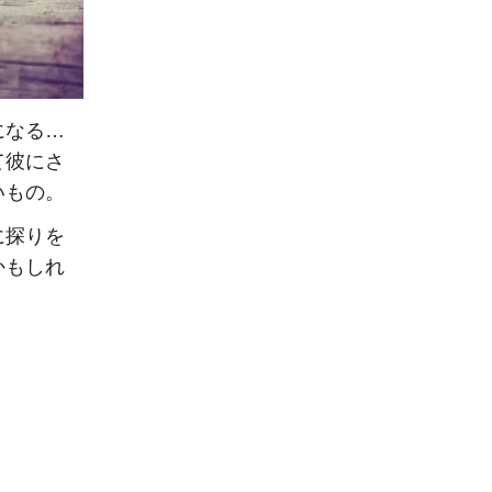
になる…
て彼にさ
いもの。
に探りを
かもしれ