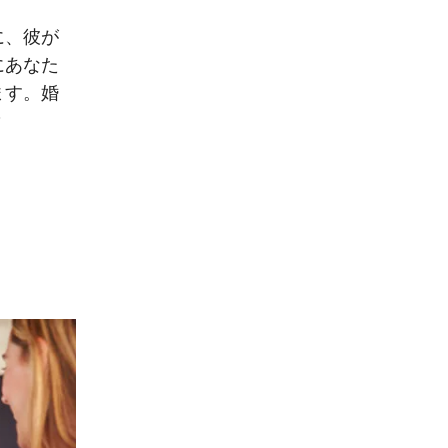
に、彼が
にあなた
ます。婚
？