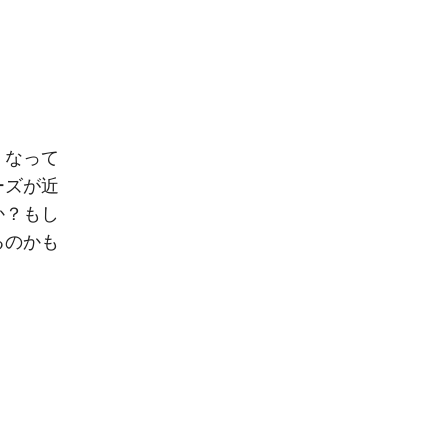
くなって
ーズが近
か？もし
るのかも