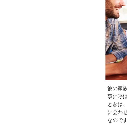
彼の家
事に呼
ときは
に会わ
なので