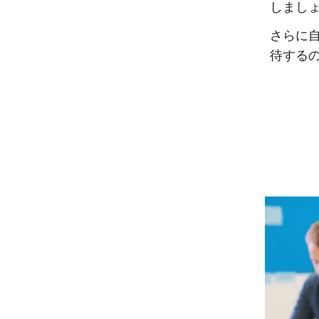
しまし
さらに
待する