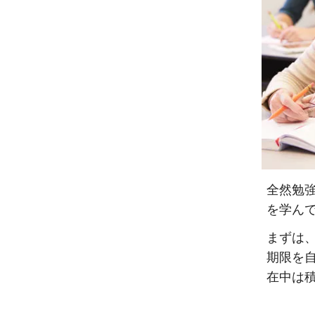
全然勉
を学ん
まずは
期限を
在中は