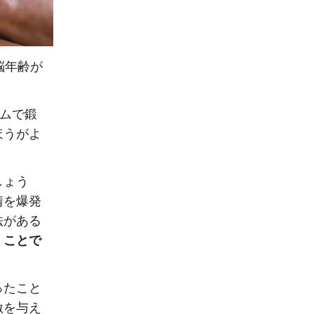
脳年齢が
ームで鍛
ほうがよ
しょう
情を爆発
法がある
」ことで
ったこと
激を与え