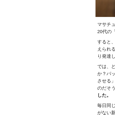
マサチ
20代の
すると、
えられ
り発達
では、
か？パ
させる
のだそ
した。
毎日同
がない