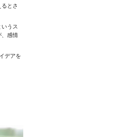
えるとさ
というス
が、感情
イデアを