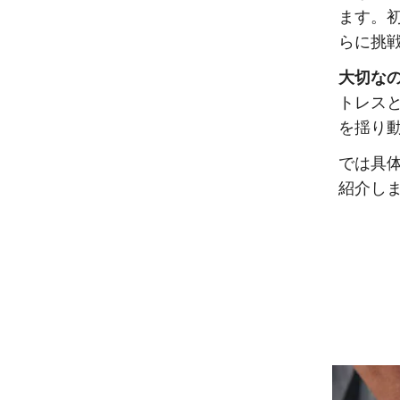
ます。
らに挑
大切な
トレス
を揺り
では具
紹介し