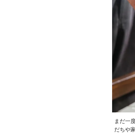
まだ一
だちや