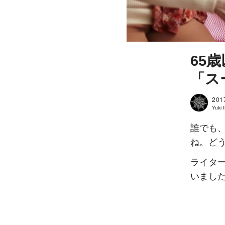
65
「ス
201
Yuki
誰でも
ね。ど
ライターの
いまし