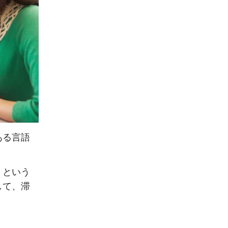
ある言語
」という
して、滞