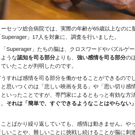
ューセッツ総合病院では、実際の年齢が65歳以上なのに
「Superager」17人を対象に、調査を行いました。
「Superager」たちの脳は、クロスワードやパズルゲ
るような
認知を司る部分
よりも、
強い感情を司る部分
の
していたことが判明したのです。
どうすれば感情を司る部分を働かせることができるので
ッと思いつくのは「悲しい映画を見る」や「思い切り感
」といったことですが、専門家によるともっと有効な方
う。
それは「簡単で、すぐできるようなことはやらない
じことばかり繰り返していても、感情は動きません。や
新しいことや、難しいことに挑戦し続けることが脳に刺