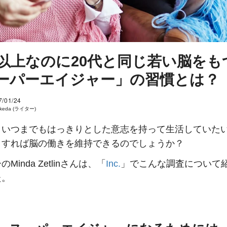
歳以上なのに20代と同じ若い脳をも
ーパーエイジャー」の習慣とは？
7/01/24
 Ikeda (ライター)
、いつまでもはっきりとした意志を持って生活していた
うすれば脳の働きを維持できるのでしょうか？
Minda Zetlinさんは、「
Inc.
」でこんな調査について
た。