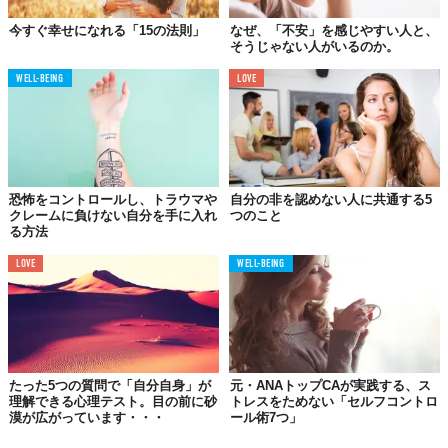
見に無理矢理まとめる必要はありません。お互いの意見を尊重し
あうことが大切なのです。
今すぐ幸せになれる「15の法則」
なぜ、「不安」を感じやすい人と、
そうじゃない人がいるのか。
Licensed material used with permission by
Nicolas Cole
WELL-BEING
LOVE
TABI LABO
この世界は、もっと広いはずだ。
恐怖をコントロールし、トラウマや
自分の非を認めない人に共通する5
クレームに負けない自分を手に入れ
つのこと
る方法
LOVE
WELL-BEING
たった5つの質問で「自分自身」が
元・ANAトップCAが実践する、ス
理解できる心理テスト。目の前に砂
トレスをためない「セルフコントロ
漠が広がっています・・・
ール術7つ」