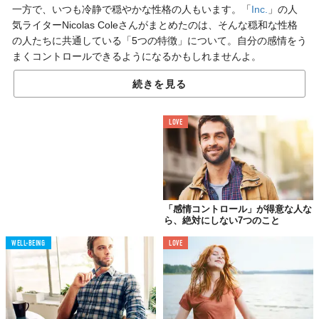
一方で、いつも冷静で穏やかな性格の人もいます。「
Inc.
」の人
気ライターNicolas Coleさんがまとめたのは、そんな穏和な性格
の人たちに共通している「5つの特徴」について。自分の感情をう
まくコントロールできるようになるかもしれませんよ。
続きを見る
01.
まずは相手のことを
LOVE
しっかり理解する
「感情コントロール」が得意な人な
ら、絶対にしない7つのこと
WELL-BEING
LOVE