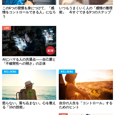
そして、その違いはなぜ生まれるのか？と考えることが、感情に
この6つの習慣を身につけて、「感
いつもうまくいく人の「感情の整理
情をコントロールできる人」になろ
術」 今すぐできる9つのステップ
打ち勝つ第一歩です。相手はどう感じているのか、と自分との違
う
いを理解することが、相手を心から理解することに繋がるのでし
ょう。
LOVE
04.
感情的になってしまうのは
どんなとき？
AIにハマる人の共通点——自己愛と
「不確実性への弱さ」の正体
WELL-BEING
WELL-BEING
怒らない。落ち込まない。心を整え
自分の人生を「コントロール」する
る「10の技術」
ためのヒント