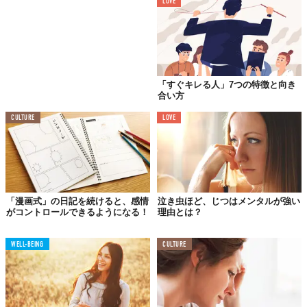
LOVE
自分が、どんなときに良い気分になって、どんなときに気分を害
「すぐキレる人」7つの特徴と向き
するのかを見極めるようにしてください。他の人にとっては別に
合い方
なんてことのないことでも、あなたにとってはとても嫌な気持ち
になることだってあるかもしれません。
CULTURE
LOVE
それがわかってくると、感情のコントロールがしやすくなるので
す。
「漫画式」の日記を続けると、感情
泣き虫ほど、じつはメンタルが強い
05.
がコントロールできるようになる！
理由とは？
相手の意見に反対するときは
決して感情的にならない
WELL-BEING
CULTURE
たとえ思うところがあったとしても、感情的に反論をしていたの
では、ただただ非生産的な争いになってしまいます。
「反論をするときは冷静に」が鉄則です。最終的にどちらかの意