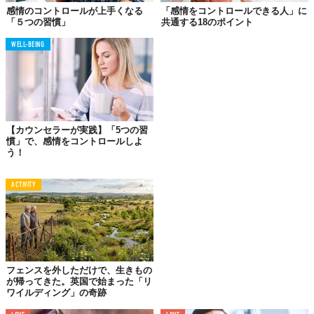
感情のコントロールが上手くなる
「感情をコントロールできる人」に
「５つの習慣」
共通する18のポイント
WELL-BEING
これは、感情をコントロールするための鉄則です。対立の多く
は、お互いに理解し合うというプロセスを踏まないまま相手を判
断し、批判することで生まれます。
まずは、相手を理解しましょう。自分のことを理解してもらうの
は、後回しにすることが重要です。
【カウンセラーが実践】「5つの習
慣」で、感情をコントロールしよ
う！
02.
ACTIVITY
自分自身の感情を把握して
それを改善する
フェンスを外しただけで、生きもの
が帰ってきた。英国で始まった「リ
ワイルディング」の奇跡