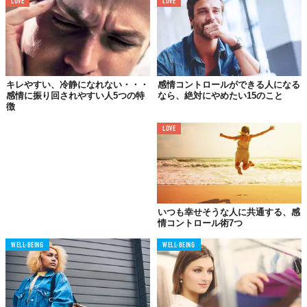
LOVE
LOVE
キレやすい、冷静になれない・・・
感情コントロールができる人になる
感情に振り回されやすい人5つの特
なら、絶対にやめたい15のこと
徴
LOVE
感情のコントロールがうまくできない人たちは、自分自身の感情
が今どんな状態にあるのかを理解できていないのです。
大切なのは、相手の気持ちと同じくらい自分自身の気持ちも理解
し、なおかつその感情に責任を持つことなのです。
いつも幸せそうな人に共通する、感
情コントロール術7つ
03.
WELL-BEING
WELL-BEING
自分と相手の
「違い」を理解する
自分がどのように感じているのかを理解し、同時に相手は自分に
どう感じて欲しがっているのかを理解することも大切です。