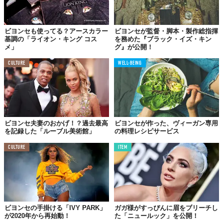
ビヨンセも使ってる？アースカラー
ビヨンセが監督・脚本・製作総指揮
基調の「ライオン・キング コス
を務めた『ブラック・イズ・キン
メ」
グ』が公開！
その返礼（？）として、2009年にレディ・ガガは「Telephone ft.
Beyoncé」を発表し、ビヨンセとコラボレーションを果たしてい
CULTURE
WELL-BEING
ます。
ビヨンセ夫妻のおかげ！？過去最高
ビヨンセが作った、ヴィーガン専用
を記録した「ルーブル美術館」
の料理レシピサービス
CULTURE
ITEM
ビヨンセの手掛ける「IVY PARK」
ガガ様がすっぴんに眉をブリーチし
が2020年から再始動！
た「ニュールック」を公開！
今年4月に開催された「コーチェラ・フェスティバル 2017」で