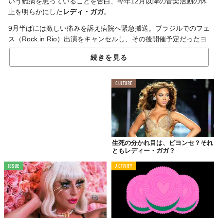
いう難病を患っていることを告白、今年12月以降の音楽活動の休
止を明らかにした
レディ・ガガ
。
9月半ばには激しい痛みを訴え病院へ緊急搬送。ブラジルでのフェ
ス（Rock in Rio）出演をキャンセルし、その後開催予定だったヨ
ーロッパ・ツアーも延期せざるをえないことに。残念ながら様態
続きを見る
は依然芳しくはないようです。
CULTURE
生死の分かれ目は、ビヨンセ？それ
ともレディー・ガガ？
ISSUE
ACTIVITY