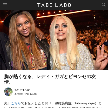
胸が熱くなる、レディ・ガガとビヨンセの友
情。
2017/10/01
奥村明裕 (TABI LABO)
先日
こちら
でお伝えしたとおり、線維筋痛症（Fibromyalgia）と