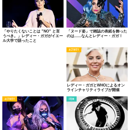
「やりたくないことは ”NO” と言
「ヌード姿」で雑誌の表紙を飾った
うべき。」レディー・ガガがイエー
のは......なんとレディー・ガガ！
ル大学で語ったこと
ハニー・B、この着心地のいいスウェットシャツを贈って
くれてありがとう。外でハンモックにいる私を温めてくれ
ACTIVITY
るから、木々や大空、太陽のもとで深呼吸できる。たくさ
んの愛に恵まれて、本当にラッキーだわ。
「ハニー・B」とは、ご存知、歌姫・
ビヨンセ
のことで、ビヨン
セは自身がプロデュースするブランド「IVY PARK」のパーカー
レディー・ガガとWHOによるオン
ラインチャリティライブが開催
（おそらく
コレ
）をプレゼント。さらに…。
ACTIVITY
ITEM