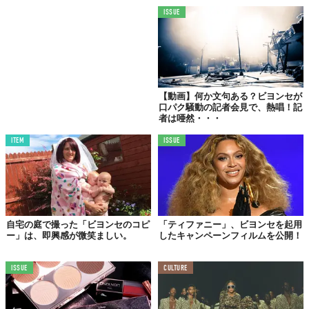
ーションを与えてくれてるのよ。あなたが実現した夢が、
ISSUE
私を前へと進ませたの。
互いに刺激しあい
【動画】何か文句ある？ビヨンセが
支え合うふたり
口パク騒動の記者会見で、熱唱！記
者は唖然・・・
これまで事あるごとに親交を温めてきたビヨンセとレディ・ガ
ガ。
ITEM
ISSUE
例えば2008年にビヨンセが発表したナンバー「Video Phone」で
はレディ・ガガをフィーチャリング。
自宅の庭で撮った「ビヨンセのコピ
「ティファニー」、ビヨンセを起用
ー」は、即興感が微笑ましい。
したキャンペーンフィルムを公開！
ISSUE
CULTURE