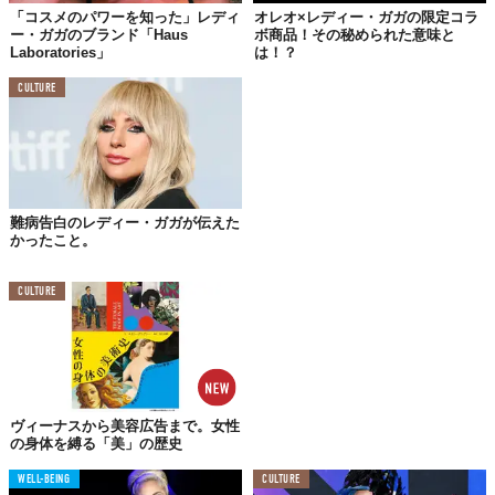
「コスメのパワーを知った」レディ
オレオ×レディー・ガガの限定コラ
ー・ガガのブランド「Haus
ボ商品！その秘められた意味と
Laboratories」
は！？
CULTURE
苦境のレディ・ガガに
心温まるプレゼント
そんな肉体的にも精神的にも苦しんでいる彼女の元に、ある人物
から心温まるプレゼントが届けられました。
難病告白のレディー・ガガが伝えた
かったこと。
CULTURE
ヴィーナスから美容広告まで。女性
の身体を縛る「美」の歴史
WELL-BEING
CULTURE