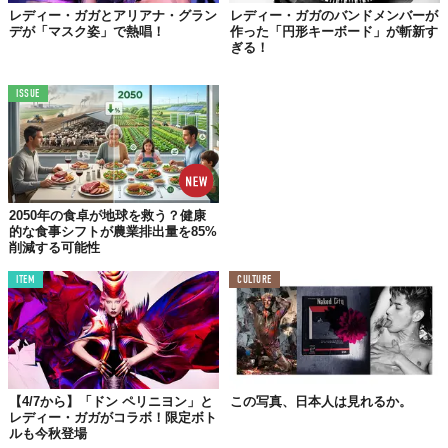
レディー・ガガとアリアナ・グラン
レディー・ガガのバンドメンバーが
デが「マスク姿」で熱唱！
作った「円形キーボード」が斬新す
ぎる！
ISSUE
2050年の食卓が地球を救う？健康
的な食事シフトが農業排出量を85%
削減する可能性
ゴージャスなバラの花束も！敬愛するアーティストであり盟友か
らの心のこもった贈り物にどれだけレディ・ガガが励まされたこ
ITEM
CULTURE
とか、想像に難くないでしょう。
ハニー・B、本当にありがとう。会いたいよ。とても親切
ね。私がデフジャムレコードから解雇された後、おばあち
【4/7から】「ドン ペリニヨン」と
この写真、日本人は見れるか。
ゃん家であなたのビデオを見ていなかったら、きっと私は
レディー・ガガがコラボ！限定ボト
諦めていたと思う。あなたは、私たちみんなにインスピレ
ルも今秋登場