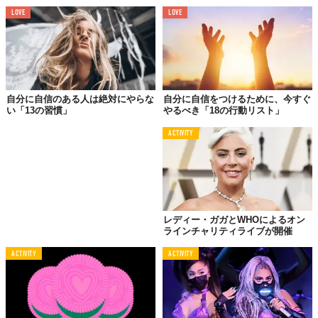
すから」
LOVE
LOVE
02.
認めてもらうべき人物は
自分に自信のある人は絶対にやらな
自分に自信をつけるために、今すぐ
自分自身
い「13の習慣」
やるべき「18の行動リスト」
ACTIVITY
「どれだけチャンスや成功を手にし、富と名声を得ても意
味がないんです。誰かにあなたやあなたの容姿が認められ
たとしても同じです。認めてもらうべき人物は、自分自身
に他ならないんです。
だから、今日は自分を認めることの大切さについて話しま
レディー・ガガとWHOによるオン
す」
ラインチャリティライブが開催
ACTIVITY
ACTIVITY
03.
やりたくないことに対して