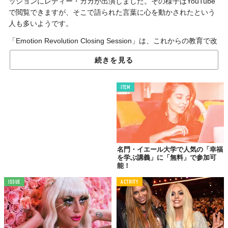
ッションにレディー・ガガが出演しました。その様子はYouTube
で閲覧できますが、そこで語られた言葉に心を動かされたという
人も多いようです。
「Emotion Revolution Closing Session」は、これからの教育で改
善するべき点について議論するのが目的。その特別講師として呼
続きを見る
ばれた彼女は、感情表現の大切さについて語っています。一部抜
粋して紹介します。
ITEM
なぜ、感情表現が大切なのか
名門・イエール大学で人気の「幸福
を学ぶ講義」に「無料」で参加可
能！
ISSUE
ACTIVITY