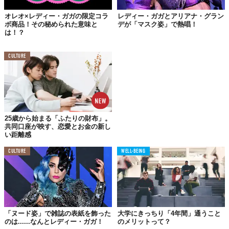
"NO"と言う権利がある
オレオ×レディー・ガガの限定コラ
レディー・ガガとアリアナ・グラン
ボ商品！その秘められた意味と
デが「マスク姿」で熱唱！
は！？
CULTURE
25歳から始まる「ふたりの財布」。
共同口座が映す、恋愛とお金の新し
い距離感
CULTURE
WELL-BEING
「
わたしにとってやりたくないことに対して
No
と言うこと
は、自分の存在を示す証拠です。やるかやらないかを選ぶ
「ヌード姿」で雑誌の表紙を飾った
大学にきっちり「4年間」通うこと
のは、あなたの権利です。信じるか信じないか、自分の視
のは......なんとレディー・ガガ！
のメリットって？