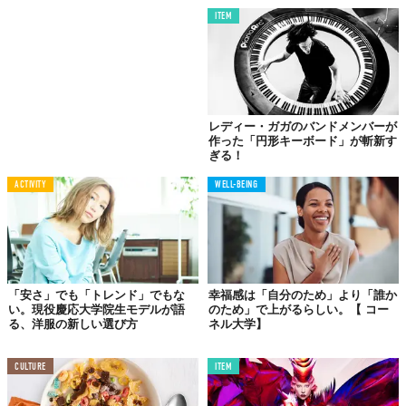
点で自分の人生を生きるのかどうか、選ぶのはあなたの権
ITEM
利なのです。間違っているでしょうか？
わたしは笑顔で大勢の人と握手なんてしたくありません。
セルフィーで時間を無駄にしたくもありません。お金のた
めに人を使うのも好きじゃありません。
働きすぎていても
悲しくなります。お金を生み出すためのロボットにでもな
った感じがしてきます。だから、NOと言います。
レディー・ガガのバンドメンバーが
作った「円形キーボード」が斬新す
いつも、これは本当にやりたいことだろうか？と考えま
ぎる！
す。もしその答えがNOだったら、わたしはやりたくないと
言うでしょう
」
ACTIVITY
WELL-BEING
04.
「私はただ〇〇なだけじゃない」
「安さ」でも「トレンド」でもな
幸福感は「自分のため」より「誰か
い。現役慶応大学院生モデルが語
のため」で上がるらしい。【 コー
る、洋服の新しい選び方
ネル大学】
「自分の内側をさらけ出すことが大切です」
CULTURE
ITEM
トークセッションの途中、彼女は新しいキャンペーンについて説