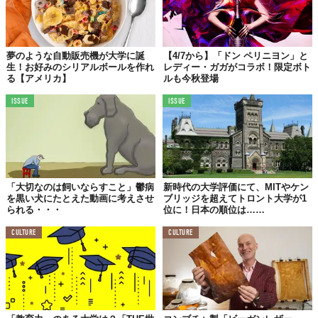
明しました。Twitterでハッシュタグ#IamNotJustを入力し、続け
て「わたしはただ〇〇なだけじゃない。〇〇なんだ」と意思表示
をします。
夢のような自動販売機が大学に誕
【4/7から】「ドン ペリニヨン」と
生！お好みのシリアルボールを作れ
レディー・ガガがコラボ！限定ボト
る【アメリカ】
ルも今秋登場
Today tell the world 
#IamNotJust
 CONFUSED SAD BEING 
DRAMATIC 
#emotionrevoloution
@btwfoundation
ISSUE
ISSUE
@YaleEmotion
pic.twitter.com/lPokcwHfaV
— The Countess (@ladygaga) 
October 24, 2015
すでに多くの人が参加しているようですが、彼女からはインター
「大切なのは飼いならすこと」鬱病
新時代の大学評価にて、MITやケン
ネットでの発言についてこんなアドバイスも。
を黒い犬にたとえた動画に考えさせ
ブリッジを超えてトロント大学が1
られる・・・
位に！日本の順位は……
CULTURE
CULTURE
「あなた
のツイートをずっと覚えている人はいないでしょ
う。でも、投稿に対して向けられたネガティブなコメント
を、あなたは忘れられません。
全てのコメントに答える必要はないので、ただ自分のポジ
ティブな行動の準備を進めましょう。無視せずに見続ける