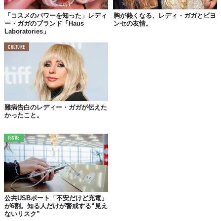
「コスメのパワーを知った」レディ
胸が熱くなる、レディ・ガガとビヨ
ー・ガガのブランド「Haus
ンセの友情。
Laboratories」
01.
CULTURE
鬱病を乗り越えるために
自分より強い
存在を
創造した
鬱や不安と向き合い続けながら、アーティストとして活躍してき
た彼女ならではの話かもしれません。
難病告白のレディー・ガガが伝えた
かったこと。
「誰もあなたを助けられません。あなたを助けられるの
は、あなただけなんです。
ISSUE
わたしは自分自身を創り出しました。レディー・ガガは、
人生の痛みを表現するための方法です。だからこそ、わた
しは鬱を乗り越えられました。つまり、元ある自分よりも
強い何者かを創造したんです。
もし全てを投げうってしまえば、これまでのキャリアを失
公共USBポート「不安だけど充電」
い孤独になるだけ。
…
遺伝的に持って生まれたものが変わ
が6割。知る人だけが警戒する“見え
ることはありません。だって、私はそう生まれてきたんで
ないリスク”