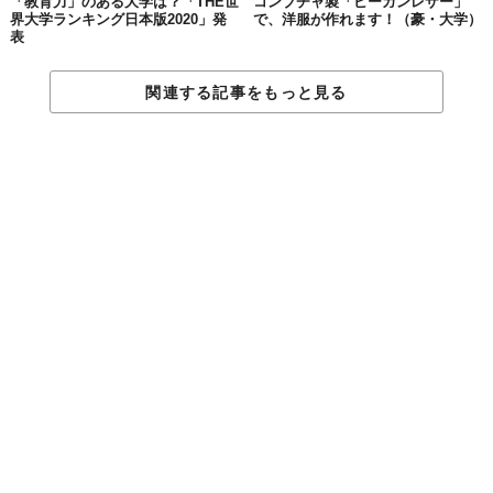
べきなのは自分自身の気持ちなんです。
自信を持ちましょ
「教育力」のある大学は？「THE世
コンブチャ製「ビーガンレザー」
界大学ランキング日本版2020」発
で、洋服が作れます！（豪・大学）
う。もちろんスマホの外で
」
表
関連する記事をもっと見る
05.
自分の気持ちを
確かめ続けることが大切
彼女は、日常的に自分の内側を確かめながら生活すれば、昨日よ
りもいい自分に出会えると力強く語りました。
以下の質問へ即答した彼女の言葉に、その意思が現れているのか
もしれません。
「一番誇りに思っていることは何ですか？」
「今日です」
Reference:
Yale University
Top Photo by
Jason Merritt/Getty Images for amfAR