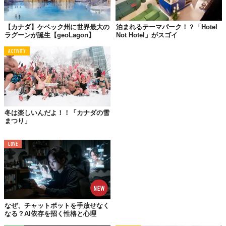
【カナダ】ケベック州に世界最大の
泊まれるテーマパーク！？「Hotel
ラグーンが誕生【geoLagon】
Not Hotel」がスゴイ
ACTIVITY
©2018 Hotel de Glace
冬は楽しいんだよ！！「カナダの雪
まつり」
LOVE
なぜ、チャットボットを手放せなく
なる？AI依存を招く性格と心理