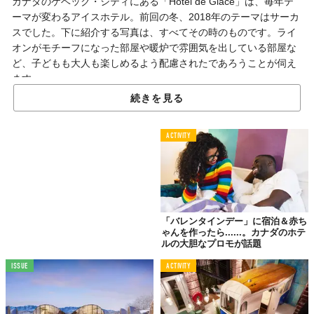
カナダのケベック・シティにある「Hotel de Glace」は、毎年テ
ーマが変わるアイスホテル。前回の冬、2018年のテーマはサーカ
スでした。下に紹介する写真は、すべてその時のものです。ライ
オンがモチーフになった部屋や暖炉で雰囲気を出している部屋な
ど、子どもも大人も楽しめるよう配慮されたであろうことが伺え
ます。
続きを見る
ちなみにホテルに問い合わせてみましたが、2019年のテーマはま
だわからず……。どうやら、11月末〜12月初旬のどこかで発表に
なるとのこと。そして、“建設”が始まるのは今月末からなのだそ
ACTIVITY
う。完成には6週間ほどかかるんだとか。ということで、2019年
の「Hotel de Glace」の全容はまだ誰も知らないというわけで
す。
オープンは1月3日で確定しているようなので、気になる人は今か
ら冬休みの旅先にこのホテルを入れてみてもいいかも。期間は3月
「バレンタインデー」に宿泊＆赤ち
ゃんを作ったら......。カナダのホテ
16日まで（訪れるだけなら3月24日までOK）。
ルの大胆なプロモが話題
ISSUE
ACTIVITY