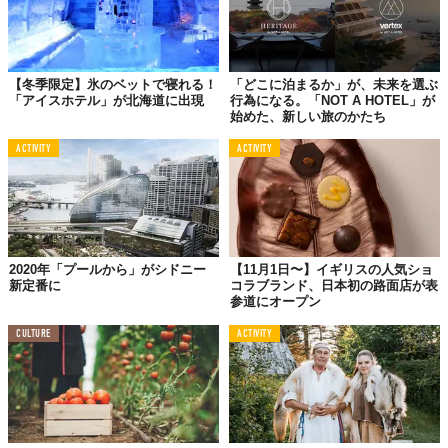
【冬季限定】氷のベットで寝れる！
「どこに泊まるか」が、未来を選ぶ
「アイスホテル」が北海道に出現
行為になる。「NOT A HOTEL」が
始めた、新しい旅のかたち
ACTIVITY
ACTIVITY
Top image: ©
2018 Hotel de Glace
TABI LABO
この世界は、もっと広いはずだ。
2020年「プールから」がシドニー
【11月1日〜】イギリスの人気ショ
新定番に
コラブランド、日本初の路面店が表
参道にオープン
CULTURE
ACTIVITY