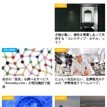
ACTIVITY
©2018 Hotel de Glace
才能が集い、個性を尊重しあって共
存する「コレクティブ・ホテル」っ
て？
WELL-BEING
ACTIVITY
自分の「祖先」を調べるサービス
たぶん一生忘れない、志摩観光ホテ
「Ancestry.com」が宿泊施設で提
ルの「伊勢海老クリームスープ」
供
ACTIVITY
ACTIVITY
©2018 Hotel de Glace