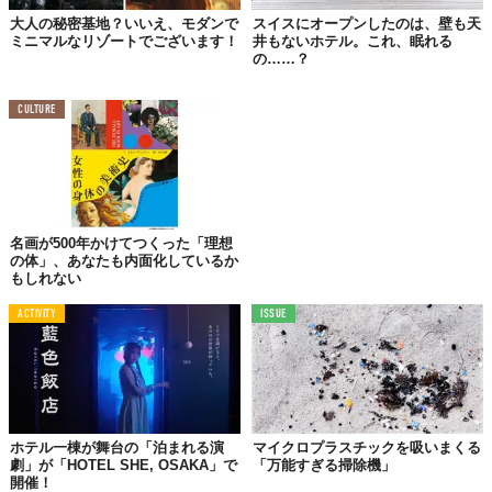
大人の秘密基地？いいえ、モダンで
スイスにオープンしたのは、壁も天
ミニマルなリゾートでございます！
井もないホテル。これ、眠れる
の……？
CULTURE
名画が500年かけてつくった「理想
の体」、あなたも内面化しているか
©2018 Hotel de Glace
もしれない
ACTIVITY
ISSUE
ホテル一棟が舞台の「泊まれる演
マイクロプラスチックを吸いまくる
劇」が「HOTEL SHE, OSAKA」で
「万能すぎる掃除機」
開催！