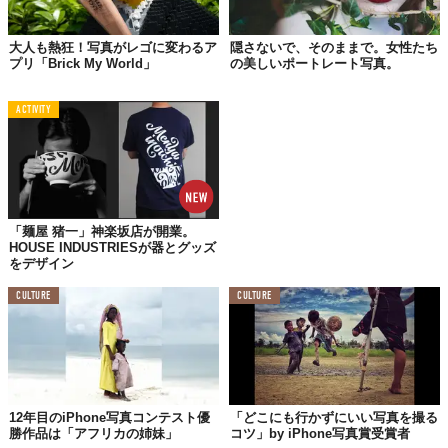
大人も熱狂！写真がレゴに変わるア
隠さないで、そのままで。女性たち
プリ「Brick My World」
の美しいポートレート写真。
ACTIVITY
©
Christy Lee Rogers / Instagram
「麺屋 猪一」神楽坂店が開業。
HOUSE INDUSTRIESが器とグッズ
をデザイン
CULTURE
CULTURE
12年目のiPhone写真コンテスト優
「どこにも行かずにいい写真を撮る
勝作品は「アフリカの姉妹」
コツ」by iPhone写真賞受賞者