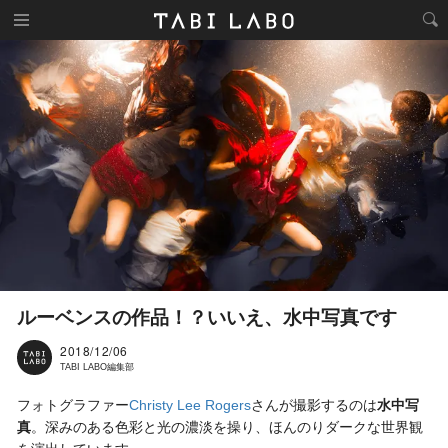
ルーベンスの作品！？いいえ、水中写真です
2018/12/06
TABI LABO編集部
フォトグラファー
Christy Lee Rogers
さんが撮影するのは
水中写
真
。深みのある色彩と光の濃淡を操り、ほんのりダークな世界観