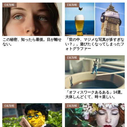
CULTURE
CULTURE
この秘密、知ったら最後。目が離せ
「世の中、マジメな写真が多すぎな
ない。
い？」。遊びたくなってしまったフ
ォトグラファー
©
Christy Lee Rogers / Instagram
CULTURE
「オフィスワークあるある」14選。
大体しんどくて、時々楽しい。
CULTURE
CULTURE