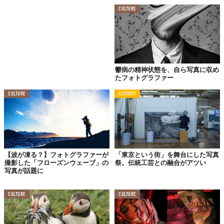
CULTURE
©
Christy Lee Rogers / Instagram
鬱病の精神状態を、自ら写真に収め
たフォトグラファー
CULTURE
ACTIVITY
【波が凍る？】フォトグラファーが
「東京という街」を舞台にした写真
撮影した「フローズンウェーブ」の
祭。伝統工芸との融合がアツい
写真が話題に
CULTURE
CULTURE
©
Christy Lee Rogers / Instagram
もっと見たい！という方は、Christyさんの
WEBサイト
から。