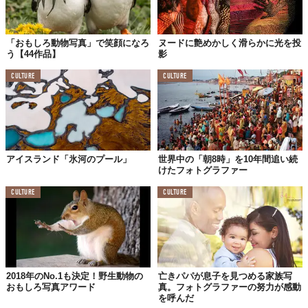
Top image: ©
Christy Lee Rogers
TABI LABO
「おもしろ動物写真」で笑顔になろ
ヌードに艶めかしく滑らかに光を投
う【44作品】
影
この世界は、もっと広いはずだ。
CULTURE
CULTURE
アイスランド「氷河のプール」
世界中の「朝8時」を10年間追い続
けたフォトグラファー
CULTURE
CULTURE
2018年のNo.1も決定！野生動物の
亡きパパが息子を見つめる家族写
おもしろ写真アワード
真。フォトグラファーの努力が感動
を呼んだ