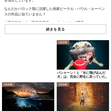
を演出しています。
なんだかバロック期に活躍した画家ピーテル・パウル・ルーベン
スの作品に似ていません？
「受胎告知」や「聖母被昇天」、「パエトンの墜落」……。
続きを見る
正直、思いつく作品はこれくらい。そこまでルーベンスに関して
深い知見があるわけではないので、熱心なルーベンスファンから
してみれば怒りを買う感想かもしれません。それでも、Christyさ
CULTURE
んの作品は、ルーベンスの新作を見ているような気分になります
ね。
ちなみに、「一体、どんな絵なんだ？」と気になった方は、2018
年10月16日から2019年の1月20日まで、
ルーベンスの絵画展
が開
催されているので、そちらもチェック。
バシャーン！と「水に飛び込んだ
犬」は、完全に野生に戻っていた。
それにしても、未だにChristyさんの写真が水の中で撮影されたと
CULTURE
CULTURE
いうことに驚きを隠せません。