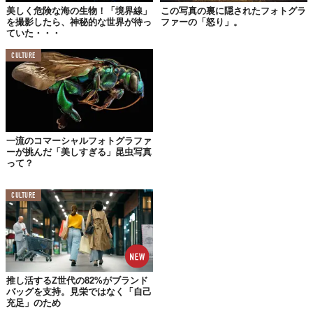
美しく危険な海の生物！「境界線」
この写真の裏に隠されたフォトグラ
を撮影したら、神秘的な世界が待っ
ファーの「怒り」。
ていた・・・
CULTURE
一流のコマーシャルフォトグラファ
ーが挑んだ「美しすぎる」昆虫写真
って？
©
Christy Lee Rogers / Instagram
CULTURE
推し活するZ世代の82%がブランド
バッグを支持。見栄ではなく「自己
充足」のため