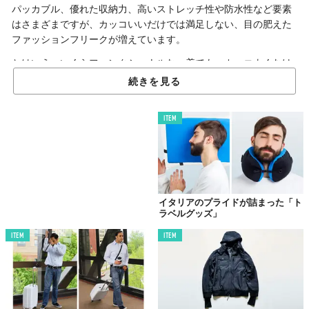
パッカブル、優れた収納力、高いストレッチ性や防水性など要素
はさまざまですが、カッコいいだけでは満足しない、目の肥えた
ファッションフリークが増えています。
とはいえ、いくらファンクショナルな一着でも、カッコよくなけ
れば元も子もない。
続きを見る
そういう意味で「Poutnik（ポートニック）」のBLADE Jacket
は、ちょうどいいバランスだと思うんです。
ITEM
イタリアのプライドが詰まった「ト
ラベルグッズ」
ITEM
ITEM