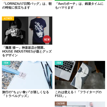
この世界は、もっと広いはずだ。
「LORINZAの7日間バッグ」は、朝
「Aerのポーチ」は、銭湯タイムに
の時短に役立ちます
もハマります
ACTIVITY
「麺屋 猪一」神楽坂店が開業。
HOUSE INDUSTRIESが器とグッズ
をデザイン
ITEM
ITEM
旅行の“ちょい食い”が楽しくなる
これは使える！「フライターグの
「トラベルグッズ」
F533」。
CULTURE