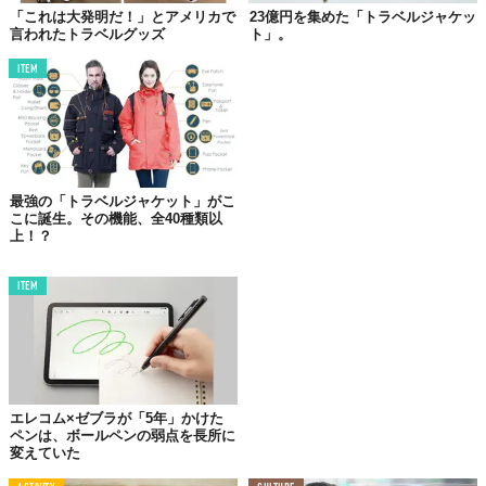
「これは大発明だ！」とアメリカで
23億円を集めた「トラベルジャケッ
言われたトラベルグッズ
ト」。
ITEM
最強の「トラベルジャケット」がこ
こに誕生。その機能、全40種類以
上！？
ITEM
©TABI LABO 2019
左胸のジップポケットと左右のハンドポケット。ここまではベー
シックな作り。
特筆すべきは、ハンドポケットの上にフロントポケットを装備し
ているところです。覆い被さるようにデザインすることで、スッ
エレコム×ゼブラが「5年」かけた
ペンは、ボールペンの弱点を長所に
キリとした印象をキープ。このバランスはなかなかない！
変えていた
もちろん、収納力も高い。モバイルグッズをすべて入れても、モ