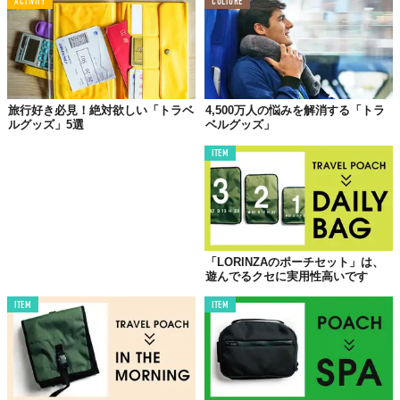
ACTIVITY
CULTURE
コモコした感じにならないから、カッコイイ手ぶら派になれると
いうわけです。
ファブリックにはチェコ軍用として開発されたポリエステル×コッ
トン素材を採用。通気性、耐久性に優れ、4方向にストレッチする
から着ていてストレスがありません。クルーネックでゆったりと
旅行好き必見！絶対欲しい「トラベ
4,500万人の悩みを解消する「トラ
したサイズ感は、シャツやパーカー、タートルなど様々なアイテ
ルグッズ」5選
ベルグッズ」
ムと合わせやすい。
ITEM
ところで、なぜチェコ軍？と思った人は鋭い！
じつは「Poutnik」は、チェコのアウトドアブランド「Tilak（ティ
ラック）」のトラベルライン。製造もヨーロッパ屈指の技術力を
誇るTilakの工場で行われているんですよ。
「LORINZAのポーチセット」は、
税込30,240円は信頼の証。JOURNAL STANDARDやMSPC
遊んでるクセに実用性高いです
PRODUCT sortで取り扱っています。オリーブのほか、ブラック
ITEM
ITEM
やベージュも。
Top image: ©
TABI LABO 2019
TABI LABO