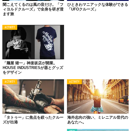
この世界は、もっと広いはずだ。
聞こえてくるのは風の音だけ。「フ
ひときわマニアックな体験ができる
ィヨルドクルーズ」で全身を研ぎ澄
「UFOクルーズ」
ます旅
ACTIVITY
「麺屋 猪一」神楽坂店が開業。
HOUSE INDUSTRIESが器とグッズ
をデザイン
ACTIVITY
ACTIVITY
「タトゥー」に焦点を絞ったクルー
海外志向の強い、ミレニアル世代の
ズが出港
あなたへ。