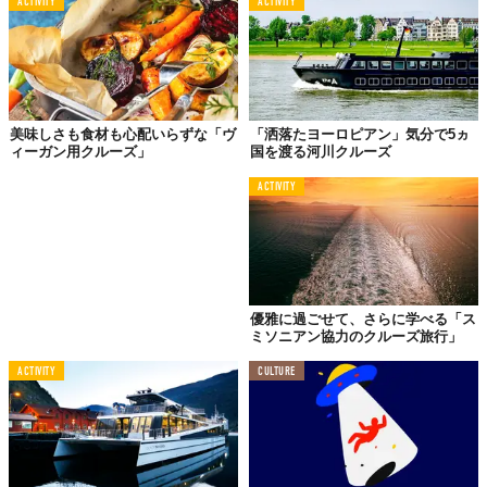
ACTIVITY
ACTIVITY
©ロイヤル・カリビアン・インターナショナル
美味しさも食材も心配いらずな「ヴ
「洒落たヨーロピアン」気分で5ヵ
ィーガン用クルーズ」
国を渡る河川クルーズ
ACTIVITY
優雅に過ごせて、さらに学べる「ス
ミソニアン協力のクルーズ旅行」
ACTIVITY
CULTURE
©ロイヤル・カリビアン・インターナショナル
Top image: ©
ロイヤル・カリビアン・インターナショナル
TABI LABO