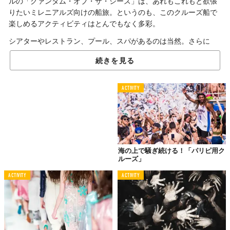
ルの「クァンタム・オブ・ザ・シーズ」は、あれもこれもと欲張
りたいミレニアルズ向けの船旅。というのも、このクルーズ船で
楽しめるアクティビティはとんでもなく多彩。
シアターやレストラン、プール、スパがあるのは当然。さらに
は、スカイダイビングやサーフィンのシミュレーターなどなど、
続きを見る
ここでは書ききれないほど！
用意されたエンターテインメントを隅々まで味わい尽くせば、海
ACTIVITY
上で暇している時間などないでしょう。
デッキに設置されている「ノーススター」も楽しそう！カプセル
のような形をした展望スペースが、旋回するアームにより海上約
90mの高さまで持ち上げられ、そこから景色を眺められます。足
元に船と大海原が見え、遮るものがなにもない360度パノラマビ
海の上で騒ぎ続ける！「パリピ用ク
ュー……地上とは一味違う抜群の開放感を感じられるでしょう。
ルーズ」
目的地に向かう以外の楽しみがこれでもかというほど詰まってい
ACTIVITY
ACTIVITY
る同クルーズ。いろんな楽しみを享受したいというミレニアルズ
にはぴったりです。