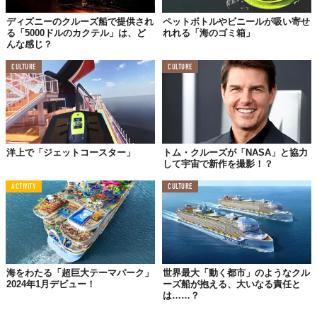
ディズニーのクルーズ船で提供され
ペットボトルやビニールが吸い寄せ
る「5000ドルのカクテル」は、ど
れれる「海のゴミ箱」
んな感じ？
CULTURE
CULTURE
洋上で「ジェットコースター」
トム・クルーズが「NASA」と協力
して宇宙で新作を撮影！？
ACTIVITY
CULTURE
海をわたる「超巨大テーマパーク」
世界最大「動く都市」のようなクル
2024年1月デビュー！
ーズ船が抱える、大いなる責任と
は……？