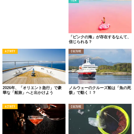
ITEM
「ピンクの海」が存在するなんて、
信じられる？
ACTIVITY
CULTURE
2026年、「オリエント急行」で豪
ノルウェーのクルーズ船は「魚の死
華な「船旅」へと出かけよう
骸」で動く！？
ACTIVITY
CULTURE