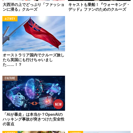
大西洋の上でどっぷり「ファッショ
キャストも乗船！『ウォーキング・
ンに浸る」クルーズ
デッド』ファンのためのクルーズ
ACTIVITY
オーストラリア国内でクルーズ旅し
©ロイヤル・カリビアン・インターナショナル
たら英国にも行けちゃいまし
た……！？
CULTURE
「AIが暴走」は本当か？OpenAIの
ハッキング事故が突きつけた安全性
の盲点