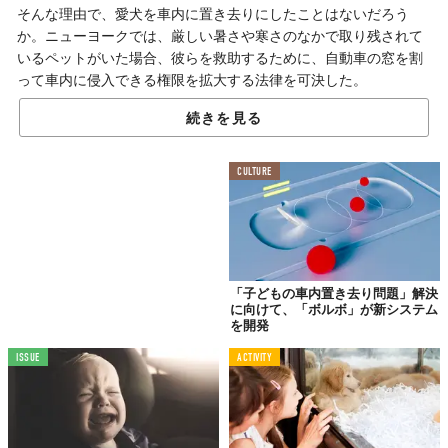
そんな理由で、愛犬を車内に置き去りにしたことはないだろう
か。ニューヨークでは、厳しい暑さや寒さのなかで取り残されて
いるペットがいた場合、彼らを救助するために、自動車の窓を割
って車内に侵入できる権限を拡大する法律を可決した。
これまでは、取り残されたペットを救助するためにたとえ車を壊
続きを見る
したとしても、責任を問われない対象は「警察官」だけだった。
しかし、新たな法律の可決によって、「消防士」や「救急隊」の
CULTURE
メンバーも対応が可能になり、警察官の到着を待たずとも、迅速
に車内の生き物たちを助けることができるようになったのであ
る。
多くの人にとってのペットは、大切な家族。家族の命が救えるの
なら、愛車の窓ガラスが割られるくらい、きっとかすり傷だ。
「子どもの車内置き去り問題」解決
に向けて、「ボルボ」が新システム
たとえ5分だろうと、猛暑のなかではあっという間に車内の温度は
を開発
上昇する。人間と違って「暑い」と訴えたり、窓を開けたり、皮
膚から汗をかいて体温調節ができない生き物たちの立場を想像し
ISSUE
ACTIVITY
てみよう。
「言語」というコミュニケーションツールを持たない生き物と向
き合う時に必要なもののひとつは「想像力」である。が、まずは