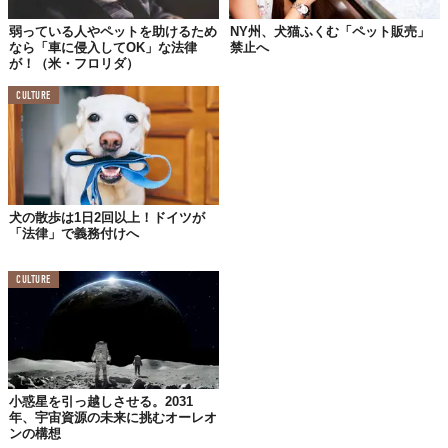
「置き去りの状況を作らない」というのも大切なこと。
弱っている人やペットを助けるため
NY州、犬猫ふくむ「ペット販売」
この法律によって助かる命が、ひとつでも多く、増えますよう
なら「車に侵入してOK」な法律
禁止へ
が！（米・フロリダ）
に。
Top image: ©
CULTURE
TABI LABO
この世界は、もっと広いはずだ。
犬の散歩は1日2回以上！ドイツが
「法律」で義務付けへ
CULTURE
小惑星を引っ越しさせる。2031
年、宇宙資源の未来に挑むオーレオ
ンの構想