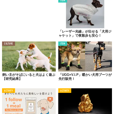
ITEM
「レーザー光線」が出せる「犬用ジ
ャケット」で夜散歩も安心！
CULTURE
ITEM
飼い主がそばにいると犬はよく遊ぶ
「UGG×V.I.P」暖かい犬用ブーツが
【研究結果】
先行販売！
ACTIVITY
ACTIVITY