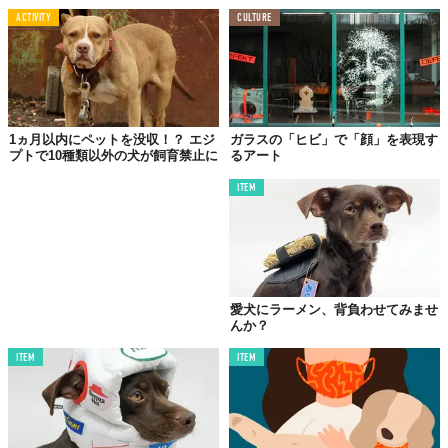
ACTIVITY
CULTURE
1ヵ月以内にペットを没収！？ エジ
ガラスの「ヒビ」で「顔」を表現す
プトで10種類以外の犬が飼育禁止に
るアート
ITEM
愛犬にラーメン、背負わせてみませ
んか？
ITEM
ITEM