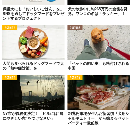
保護犬にも「おいしいごはん」を。
犬の散歩中に約265万円の金塊を発
SNSを通してドッグフードをプレゼ
見。ワンコの名は「ラッキー」！
ントするプロジェクト
ACTIVITY
CULTURE
人間も食べられるドッグフードで犬
「ペットの飼い主」も格付けされる
の「熱中症対策」を
中国
ACTIVITY
ACTIVITY
NY市が義務化決定！「ビルには“鳥
24兆円市場が生んだ新習慣「犬用シ
にやさしい窓”をつけなさい」
ャルキュトリー」から始まるペット
パーティー最前線