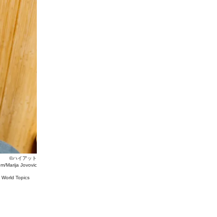
©ハイアット
om/Marija Jovovic
#
World Topics