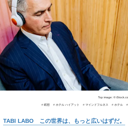
Top image: ©
iStock.c
#
瞑想
#
ホテル ハイアット
#
マインドフルネス
#
ホテル
TABI LABO この世界は、もっと広いはずだ。