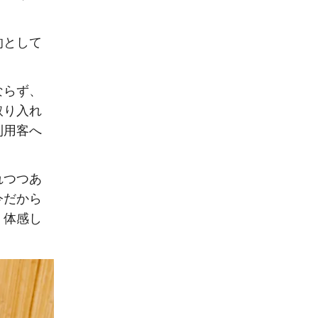
的として
ならず、
取り入れ
利用客へ
れつつあ
今だから
く体感し