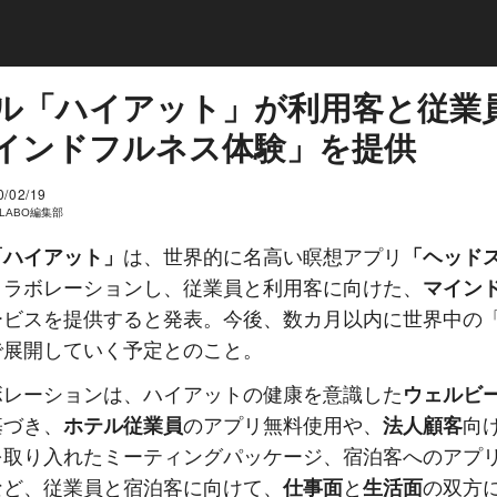
ル「ハイアット」が利用客と従業
インドフルネス体験」を提供
0/02/19
I LABO編集部
「ハイアット」
は、世界的に名高い瞑想アプリ
「ヘッド
コラボレーションし、従業員と利用客に向けた、
マイン
ービスを提供すると発表。今後、数カ月以内に世界中の
で展開していく予定とのこと。
ボレーションは、ハイアットの健康を意識した
ウェルビ
基づき、
ホテル従業員
のアプリ無料使用や、
法人顧客
向
を取り入れたミーティングパッケージ、宿泊客へのアプ
など、従業員と宿泊客に向けて、
仕事面
と
生活面
の双方