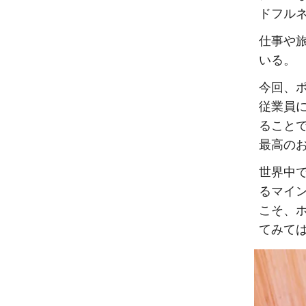
ドフル
仕事や
いる。
今回、
従業員
ること
最高の
世界中
るマイ
こそ、
てみて