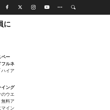
員に
スペー
ドフルネ
「ハイア
ーイング
けのウエ
リ無料ア
にマイン