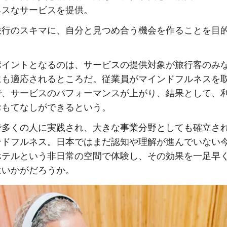
ネスなサービスを提供。
旅行のスキマに、自分と見つめ合う機会を作ることを目
ポイントとなるのは、サービスの提供対象が旅行客のみ
にも適応されるところだ。従業員がマインドフルネスを
で、サービスのパフォーマンスが上がり、結果として、
おもてなしができるという。
で多くの人に実践され、大きな事業分野としても確立さ
ンドフルネス。日本ではまだ認知や理解が進んでいない
ホテルという非日常の空間で体験し、その効果を一足早
はいかがだろうか。