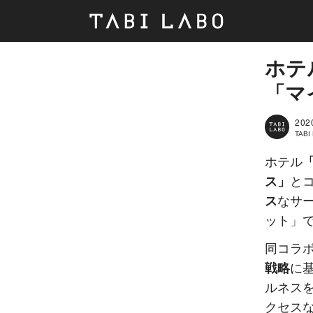
ホテ
「マ
202
TAB
ホテル
ス」
と
ス
なサ
ット」
同コラ
戦略
に
ルネス
クセス