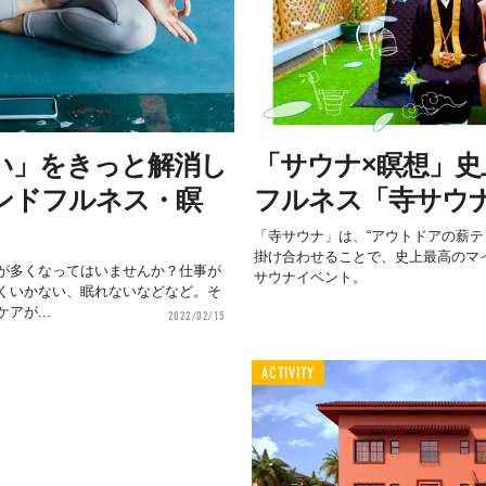
い」をきっと解消し
「サウナ×瞑想」
ンドフルネス・瞑
フルネス「寺サウ
「寺サウナ」は、“アウトドアの薪テ
掛け合わせることで、史上最高のマイ
が多くなってはいませんか？仕事が
サウナイベント。
くいかない、眠れないなどなど。そ
アが...
2022/02/15
ACTIVITY