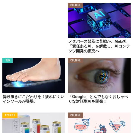
CULTURE
メタバース普及に苦戦か。Meta社
「責任あるAI」を解散し、AIコンテ
ンツ開発の拡充へ
ITEM
CULTURE
普段履きにこだわりを！疲れにくい
「Google」とんでもなくおしゃべ
インソールが登場。
りな対話型AIを開発！
ACTIVITY
CULTURE