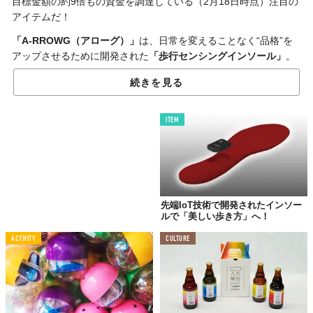
目標金額の約9倍もの資金を調達している（2月18日時点）注目の
アイテムだ！
「A-RROWG（アローグ）」
は、日常を変えることなく“品格”を
アップさせるために開発された
「歩行センシングインソール」
。
独自の歩行分析技術で自然な「歩容≒歩行の質」を計測し、美し
続きを見る
い歩行姿勢へと導くという。
また、計測したデータをもとに、その人に合わせた理想的な歩容
ITEM
のアドバイスやトレーニングメニューを提供する
専用アプリ
も。
ビジネスパーソンにとって重要な“他者に与える印象”や“身だしな
み”を徹底的にサポートしてくれる。
それにしても、なぜNECがインソールを？ その答えはこう。
NECはAIやICTを活用してさまざまな領域での社会課題の解決に
先端IoT技術で開発されたインソー
ルで「美しい歩き方」へ！
取り組んでおり、
Quality of Life
の向上もそのテーマのひとつ。
本プロジェクトは
ウェルネス
領域における新しい事業開発の一環
ACTIVITY
CULTURE
なのだ。
品格を高めたい人は、
プロジェクトページ
をチェック！