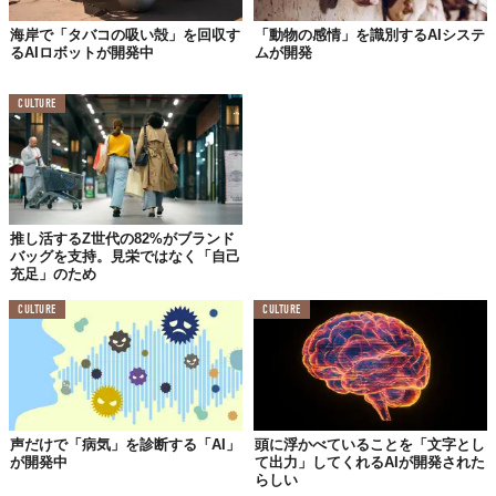
海岸で「タバコの吸い殻」を回収す
「動物の感情」を識別するAIシステ
るAIロボットが開発中
ムが開発
CULTURE
推し活するZ世代の82%がブランド
バッグを支持。見栄ではなく「自己
充足」のため
CULTURE
CULTURE
声だけで「病気」を診断する「AI」
頭に浮かべていることを「文字とし
が開発中
て出力」してくれるAIが開発された
らしい