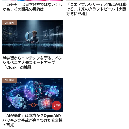
「ガチャ」は日本発祥ではない！し
「コエドブルワリー」とNECが仕掛
かも、その開発の目的は......
ける、未来のクラフトビール【大阪
万博に登場】
CULTURE
AI学習からコンテンツを守る。ペン
シルベニア大発スタートアップ
「Cloak」の挑戦
©Makuake
CULTURE
「AIが暴走」は本当か？OpenAIの
ハッキング事故が突きつけた安全性
の盲点