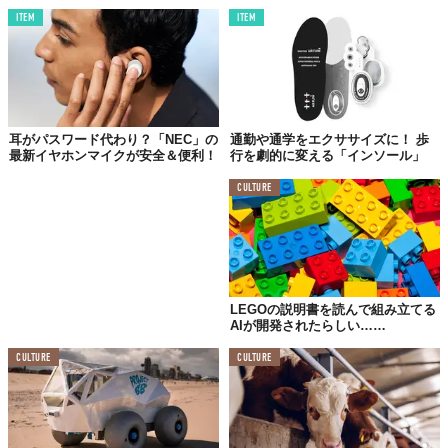
ITEM
ITEM
©Makuake
Top image: ©
Makuake
TABI LABO
耳がパスワード代わり？「NEC」の
通勤や通学をエクササイズに！ 歩
最新イヤホンマイクが安全＆便利！
行を劇的に変える「インソール」
この世界は、もっと広いはずだ。
CULTURE
LEGOの説明書を読んで組み立てる
AIが開発されたらしい……
CULTURE
CULTURE