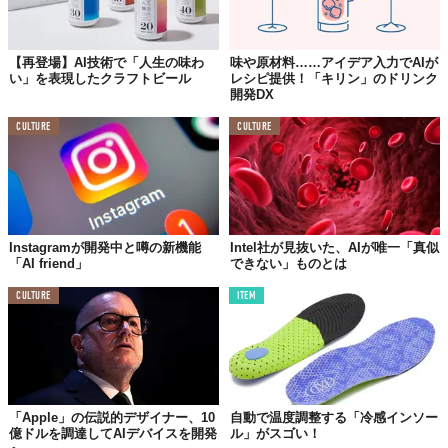
【再登場】AI技術で「人生の味わ
味や原材料……アイデア入力でAIが
い」を表現したクラフトビール
レシピ提供！「キリン」のドリンク
開発DX
CULTURE
CULTURE
Instagramが開発中と噂の新機能
Intel社が見抜いた、AIが唯一「真似
「AI friend」
できない」ものとは
CULTURE
ITEM
「Apple」の伝説的デザイナー、10
自動で温度調整する「冷感インソー
億ドルを調達してAIデバイスを開発
ル」がスゴい！