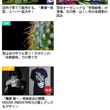
店内で育てて販売する。「農場一体
完全オーガニックな「学校給食」が
型」スーパー拡大中！
登場。石川県・はくい市が全国初の
試み
ITEM
実は水の中でも育つ！サボテンの
「水耕栽培」での育て方
©プランツラボラトリー×西友
Top image: ©
SEIYU
ACTIVITY
TABI LABO
この世界は、もっと広いはずだ。
「麺屋 猪一」神楽坂店が開業。
HOUSE INDUSTRIESが器とグッズ
をデザイン