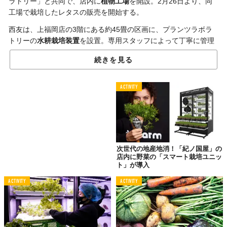
ラトリー」と共同で、店内に
植物工場
を開設。2月26日より、同
工場で栽培したレタスの販売を開始する。
西友は、上福岡店の3階にある約45畳の区画に、プランツラボラ
トリーの
水耕栽培装置
を設置。専用スタッフによって丁寧に管理
され、毎日収穫されるレタスは、そのまま同店の地下1階の野菜売
続きを見る
り場にて
販売
される。
当然ながら、生産元は明確であり、その鮮度の高さは折り紙付き
ACTIVITY
だ。
また、屋内での栽培のため天候に左右されず、安定した商品の共
有が可能。地産地消ならぬ
店産店消
にして、
無農薬栽培
まで実現
している。
食の
安心・安全
や
トレーサビリティ
といったニーズの高まりを受
次世代の地産地消！「紀ノ国屋」の
店内に野菜の「スマート栽培ユニッ
けてスタートしたこの取り組みは、その
サステイナビリティ
の高
ト」が導入
さからも注目を集めている。
ACTIVITY
ACTIVITY