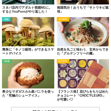
スタバ店内でアダルト視聴NGに。
南国気分！おうちで「サトウキビ栽
するとYouPornがやり返した！
培」
ITEM
ACTIVITY
簡単に「キノコ栽培」ができるスマ
自然を丸ごと味わう、玄米からでき
ートデバイス
た「グルテンフリーの麺」
ISSUE
ACTIVITY
希少なマダガスカル産バニラを使っ
【フランス発】花びらをちりばめた
た「究極のシューアイス」
チョコレート「CHOC’FLEURS」
が可愛い♡