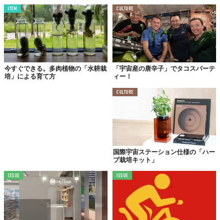
ITEM
CULTURE
今すぐできる。多肉植物の「水耕栽
「宇宙産の唐辛子」でタコスパーテ
培」による育て方
ィー！
CULTURE
国際宇宙ステーション仕様の「ハー
ブ栽培キット」
ISSUE
ISSUE