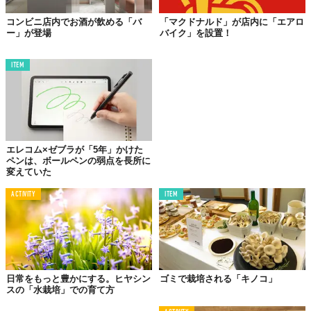
コンビニ店内でお酒が飲める「バ
「マクドナルド」が店内に「エアロ
ー」が登場
バイク」を設置！
ITEM
エレコム×ゼブラが「5年」かけた
ペンは、ボールペンの弱点を長所に
変えていた
ACTIVITY
ITEM
日常をもっと豊かにする。ヒヤシン
ゴミで栽培される「キノコ」
スの「水栽培」での育て方