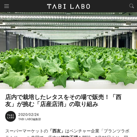
店内で栽培したレタスをその場で販売！「西
友」が挑む「店産店消」の取り組み
2020/02/24
TABI LABO編集部
スーパーマーケットの
「西友」
はベンチャー企業「プランツラボ