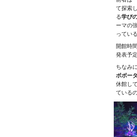
て探索
る
学び
ーマの
ってい
開館時
発表予
ちなみ
ボボー
休館し
ている