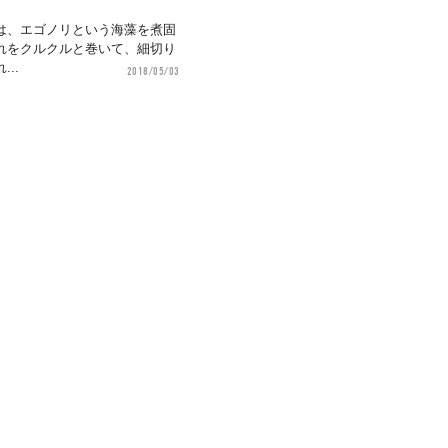
は、エゴノリという海藻を煮固
れをクルクルと巻いて、細切り
..
2018/05/03