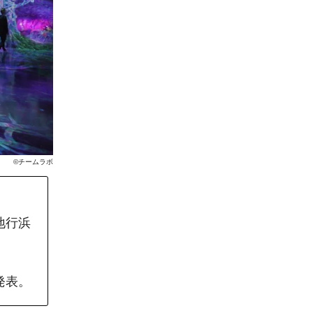
©チームラボ
区地行浜
発表。