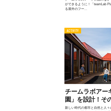
ができるように！「teamLab Pl
る屋外のフー...
ACTIVITY
チームラボアー
園」を設計！そ
新しい時代の都市と自然と人々