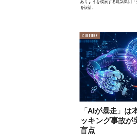
ありようを模索する建築集団「
を設計。
CULTURE
「AIが暴走」は本
ッキング事故が
盲点