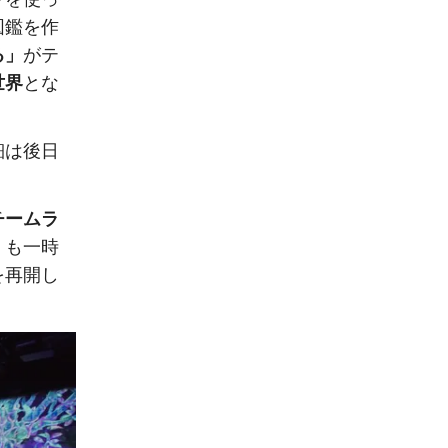
図鑑を作
る」
がテ
世界
とな
細は後日
チームラ
」
も一時
を再開し