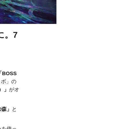
に。7
「BOSS
ラボ」の
ト）」
がオ
の森」
と
ンを使っ