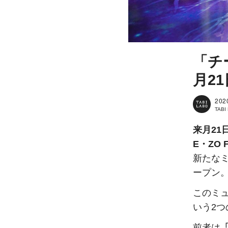
「チ
月2
202
TAB
来月21
E・ZO
新たな
ープン
このミ
いう2
前者は