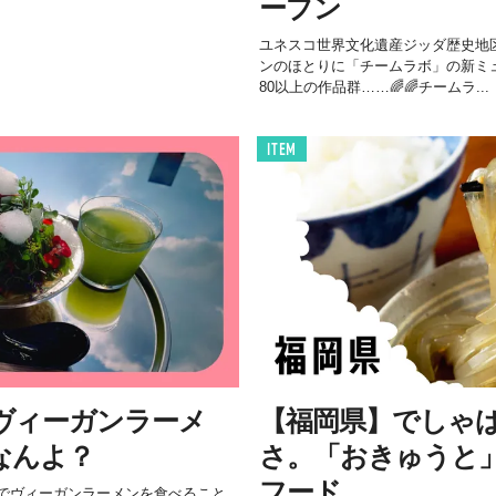
ープン
ユネスコ世界文化遺産ジッダ歴史地
ンのほとりに「チームラボ」の新ミ
80以上の作品群……🌈🌈チームラ...
ITEM
 ヴィーガンラーメ
【福岡県】でしゃ
なんよ？
さ。「おきゅうと
フード
でヴィーガンラーメンを食べること