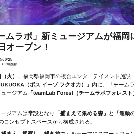
ームラボ」新ミュージアムが福岡
1日オープン！
0/06/25
I LABO編集部
日（火）
、福岡県福岡市の複合エンターテイメント施設
 FUKUOKA（ボス イーゾ フクオカ）」
内に、「チーム
ミュージアム
「teamLab Forest（チームラボフォレス
。
ュージアムは
常設
となり
「捕まえて集める森」
と
「運動
つのコンセプトスペースから構成される。
「捕まえ、観察し、解き放つ」
をテーマにスマートフォ