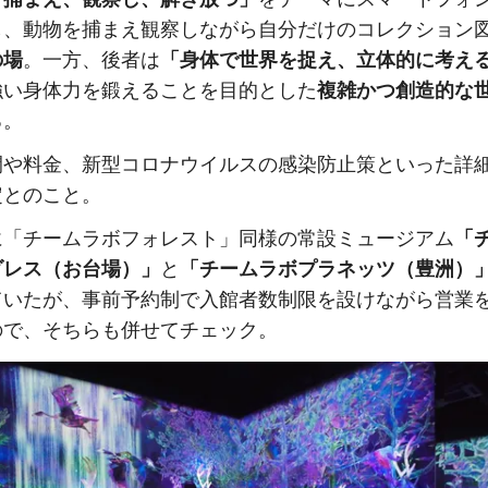
し、動物を捕まえ観察しながら自分だけのコレクション
の場
。一方、後者は
「身体で世界を捉え、立体的に考え
強い身体力を鍛えることを目的とした
複雑かつ創造的な
る。
間や料金、新型コロナウイルスの感染防止策といった詳
定とのこと。
に「チームラボフォレスト」同様の常設ミュージアム
「
ダレス（お台場）」
と
「チームラボプラネッツ（豊洲）
ていたが、事前予約制で入館者数制限を設けながら営業
ので、そちらも併せてチェック。