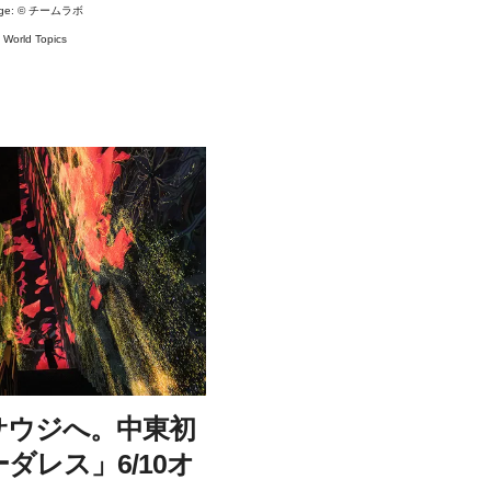
ge: ©
チームラボ
#
World Topics
サウジへ。中東初
ダレス」6/10オ