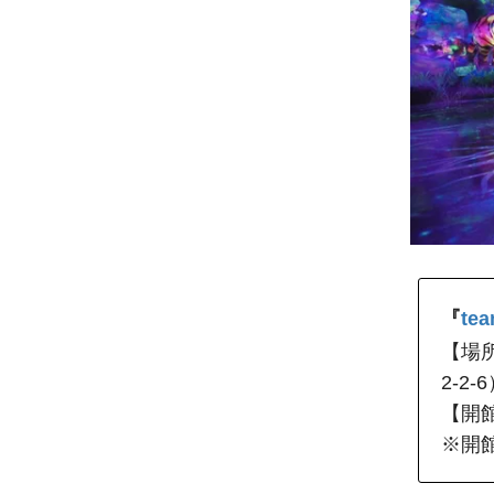
『
te
【場所
2-2-
【開
※開