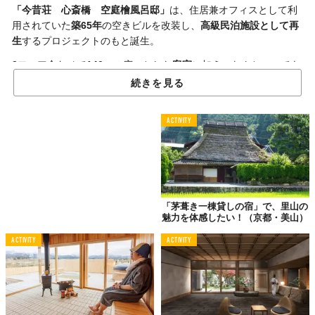
「今昔荘 心斎橋 空庭檜風呂邸」
は、住居兼オフィスとして利
用されていた
築65年
の空きビルを改装し、
高級民泊施設として再
生
するプロジェクトのもと誕生。
3フロア合わせて
140㎡
の広々とした
客室
に加え、なんといっても
酒を注ぐ枡をイメージした
屋上露天風呂
が最大の魅力だ。水着も
続きを見る
用意されているから、
温水プール
として使うことも可能。
階下の
リビング
にはプロジェクターと大迫力のサウンドシステム
ACTIVITY
を搭載した
ホームシアター
を設置。「Amazon Prime」や
「Netflix」といった動画配信サービスが
無料
で楽しめる。
さらに、
ベッドルーム
には、江戸時代に大阪に集められた関西中
の銘酒を東京へと運んだ
「樽廻船」
の船着き場の街並みを再現。
ダイニングテーブルも樽廻船の構造や背景を楽しめるデザインに
「茅葺き一棟貸しの宿」で、里山の
魅力を体感したい！（京都・美山）
なっているなど、さまざまな形で
大阪の歴史
に触れることができ
る。
ACTIVITY
ACTIVITY
もともと、同施設は今年3月に営業認可を取得し
ソフトオープン
し
ていたが、新型コロナウイルスによる影響を考慮し、積極的な販
売促進を控えていた。大阪市の自粛要請が緩和されたことを受
け、このたび
本格的に営業
する運びとなったわけだ。