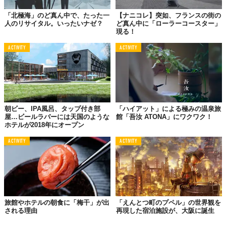
「北極海」のど真ん中で、たった一
【ナニコレ】突如、フランスの街の
人のリサイタル。いったいナゼ？
ど真ん中に「ローラーコースター」
現る！
ACTIVITY
ACTIVITY
朝ビー、IPA風呂、タップ付き部
「ハイアット」による極みの温泉旅
屋…ビールラバーには天国のような
館「吾汝 ATONA」にワクワク！
ホテルが2018年にオープン
ACTIVITY
ACTIVITY
旅館やホテルの朝食に「梅干」が出
「えんとつ町のプペル」の世界観を
される理由
再現した宿泊施設が、大阪に誕生