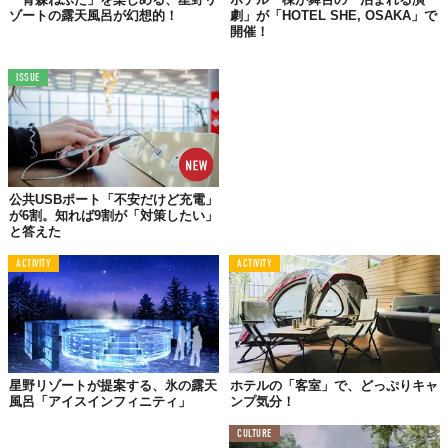
ゾートの露天風呂が幻想的！
劇」が「HOTEL SHE, OSAKA」で
開催！
ISSUE
©株式会社ファンバウンド
公共USBポート「不安だけど充電」
が6割。知れば9割が「対策したい」
と答えた
ACTIVITY
ACTIVITY
星野リゾートが提案する、氷の露天
ホテルの「客室」で、どっぷりキャ
風呂「アイスインフィニティ」
ンプ気分！
CULTURE