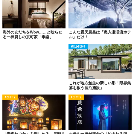
海外の友だちをWow……と唸らせ
こんな露天風呂は「奥入瀬渓流ホテ
る一棟貸しの京町家「季楽」
ル」だけ！
WELL-BEING
これが地方創生の新しい形「限界集
©株式会社ファンバウンド
落を救う宿泊施設」
ACTIVITY
ACTIVITY
「青森ねぶた」を楽しめる、星野リ
ホテル一棟が舞台の「泊まれる演