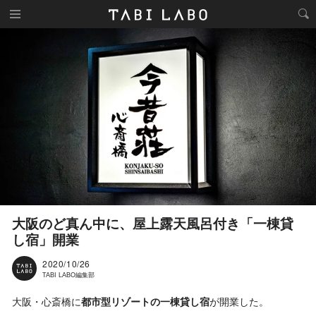
大阪のど真ん中に、屋上露天風呂付き「一棟貸
し宿」開業
2020/10/26
TABI LABO編集部
大阪・心斎橋に
都市型リゾートの一棟貸し宿
が開業した。