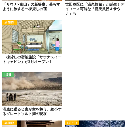
「サウナ×富山」の新提案。暮らす
世田谷区に「温泉旅館」が誕生！デ
一棟貸しで
ほかのゲストと接する機会がない
というのは、コロナ
ように旅する一棟貸しの宿
イユース可能な「露天風呂＆サウ
禍では大変心強い。大阪の中心にいながら、贅沢なリラックスタ
ナ」も
イムを過ごそう。
ACTIVITY
一棟貸しの宿泊施設「サウナスイー
トキャビン」が3月オープン！
ISSUE
湖底に眠るヒ素が空を舞う。縮小す
©株式会社ファンバウンド
るグレートソルト湖の現在
ACTIVITY
ACTIVITY