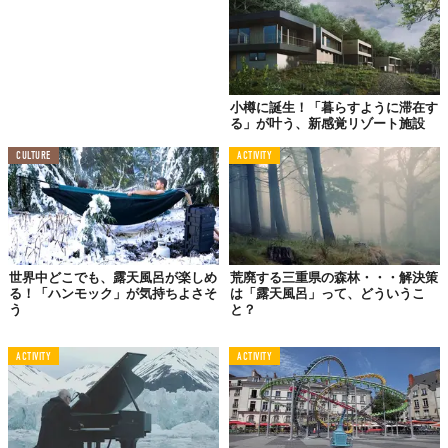
©株式会社ファンバウンド
『今昔荘　心斎橋　空庭檜風呂邸』
【所在地】大阪市中央区東心斎橋1丁目4-27
小樽に誕生！「暮らすように滞在す
【アクセス】大阪メトロ「心斎橋駅」から徒歩約4分、「長
る」が叶う、新感覚リゾート施設
堀橋駅」から徒歩約1分
CULTURE
ACTIVITY
【構成】リビング・ダイニング＋シャワー2台＋寝室4室
【公式サイト】
http://konjakuso.jp/
Top image: ©
株式会社ファンバウンド
世界中どこでも、露天風呂が楽しめ
荒廃する三重県の森林・・・解決策
TABI LABO
る！「ハンモック」が気持ちよさそ
は「露天風呂」って、どういうこ
う
と？
この世界は、もっと広いはずだ。
ACTIVITY
ACTIVITY