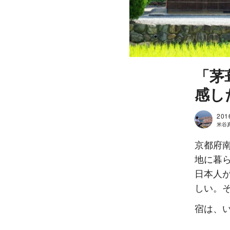
「茅
感し
201
米谷真人
京都府南
地に暮
日本人
しい。
宿は、