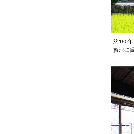
約150
贅沢に