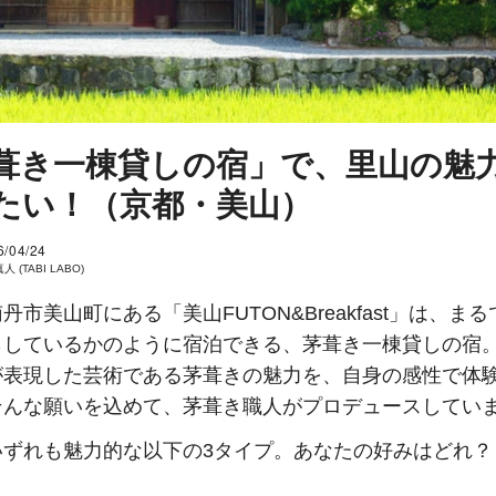
葺き一棟貸しの宿」で、里山の魅
たい！（京都・美山）
6/04/24
 (TABI LABO)
丹市美山町にある「美山FUTON&Breakfast」は、ま
らしているかのように宿泊できる、茅葺き一棟貸しの宿
が表現した芸術である茅葺きの魅力を、自身の感性で体
そんな願いを込めて、茅葺き職人がプロデュースしてい
いずれも魅力的な以下の3タイプ。あなたの好みはどれ？