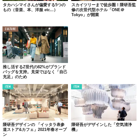
タカハシマイさんが偏愛する5つの
スカイツリーまで徒歩圏！隈研吾監
もの（音楽、本、洋服 etc...）
修の次世代型ホテル「ONE＠
Tokyo」が開業
CULTURE
推し活するZ世代の82%がブランド
バッグを支持。見栄ではなく「自己
充足」のため
ITEM
ITEM
隈研吾デザインの 「イッタラ表参
隈研吾がデザインした「空気清浄
道ストア&カフェ」2021年春オープ
機」
ン