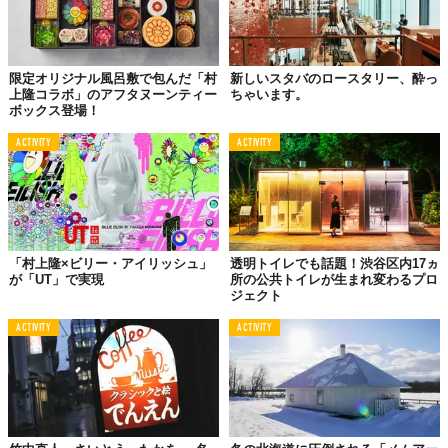
限定オリジナル風呂敷で包んだ「村
新しいスタバのロースタリー、酔っ
上隆コラボ」のアフタヌーンティー
ちゃいます。
ボックス登場！
ACTIVITY
ACTIVITY
「村上隆×ビリー・アイリッシュ」
透明トイレでも話題！渋谷区内17ヵ
が「UT」で実現
所の公共トイレが生まれ変わるプロ
ジェクト
ACTIVITY
ACTIVITY