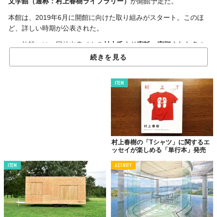
文学館（通称：村上春樹ライブラリー）
が開館予定だ。
本館は、2019年6月に開館に向けた取り組みがスタート。このほ
ど、詳しい時期が公表された。
この施設には、同校出身である
村上氏より寄託・寄贈された
多く
の品々が並ぶといい、たとえば、
小説作品の直筆原稿やインタビ
続きを見る
ュー記事
、
作品の書評
、
海外で翻訳された書籍
などが保管及び公
開される。いわば“村上作品の集大成”のような存在の場所になる
ITEM
という。
演劇学科出身の村上氏が足繁く通っていたという「坪内博士記念
演劇博物館」に隣接する4号館の一部。そこを、
隈研吾氏による設
計でリノベーションし、
館内には、資料室や閲覧席のような研究
者向けのスペースに加え、書室やカフェといった
一般の人々が気
村上春樹の「Tシャツ」に関するエ
軽に訪問できるようなオープンスペース
の併設も計画しているそ
ッセイが楽しめる「単行本」発売
うだ。
ITEM
ACTIVITY
進捗は
公式Twitterアカウント
に随時投稿されている。気になる方
はぜひフォローを。
村上春樹ライブラリー、工事は、着々と。
#早稲田大学
#図書