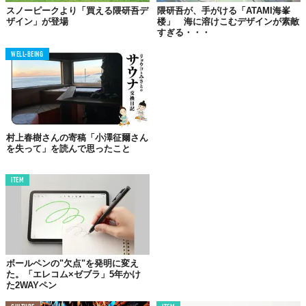
スノーピークより「買える隈研吾デ
隈研吾が、手がける「ATAMI海峯
館をめぐる冒険
#村上春樹
#HarukiMurakami
ザイン」が登場
楼」 海に溶けこむデザインが素敵
pic.twitter.com/1UVT9hHRIj
すぎる・・・
— 早稲田大学国際文学館（村上春樹ライブラリー） 
WELL-BEING
(@waseda_WIHL) 
September 15, 2020
©
早稲田大学国際文学館（村上春樹ライブラリー） / Twitter
Top image: ©
iStock.com/FabrikaCr
TABI LABO
村上春樹さんの寄稿「小澤征爾さん
を失って」を読んで思ったこと
この世界は、もっと広いはずだ。
ITEM
ボールペンの"欠点"を発明に変え
た。「エレコム×ゼブラ」5年かけ
た2WAYペン