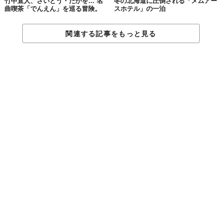
竹中直人、さいとう・たかを… 名
冬の北海道に圧倒される「メムアー
曲喫茶「でんえん」を巡る冒険。
スホテル」の一泊
関連する記事をもっと見る