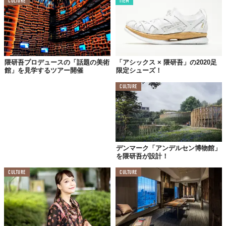
CULTURE
ITEM
隈研吾プロデュースの「話題の美術
「アシックス × 隈研吾」の2020足
館」を見学するツアー開催
限定シューズ！
CULTURE
デンマーク「アンデルセン博物館」
を隈研吾が設計！
CULTURE
CULTURE