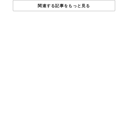
壁一面の大きな窓が特徴的なラグジュアリー・スイート《誠波／
関連する記事をもっと見る
せいは》。部屋を四方に囲む水の縁側（池）と相模湾が一体に。
専有の露天ジャグジー（水着着用）やビューバスで至福の時間
を。
こちらは唯一の和室《爽和／さわ》。窓際に海峯楼オリジナルの
クッションを敷き詰め、のんびり海を眺めて過ごせます。布団も