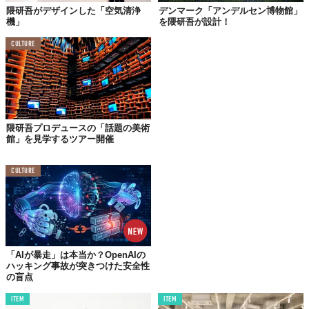
隈研吾がデザインした「空気清浄
デンマーク「アンデルセン博物館」
機」
を隈研吾が設計！
相模湾に浮かぶ初島を望む絶景ーー。
CULTURE
一日わずか4組限定、全4部屋。心の贅沢を得るのに、これ以上な
い至福の空間。それが「
ATAMI海峯楼
」です。海を見下ろす高台
に建つこの宿は、もともと、ある企業の迎賓館として隈氏が設
計・デザインを手がけたもの。2011年より、高級旅館として生ま
れ変わりました。
隈研吾プロデュースの「話題の美術
全室オーシャンビューの部屋から相模湾を一望できるのは、言う
館」を見学するツアー開催
に及ばず。隈氏の意匠は、その海と部屋、さらにはここで紹介す
る「ウォーターバルコニー（水／ガラス）」が、まるで海に融け
CULTURE
こむように境界線を失う、不思議な調和感にあるのかもしれませ
ん。
日本の伝統技法を
「AIが暴走」は本当か？OpenAIの
現代にアップグレード
ハッキング事故が突きつけた安全性
の盲点
ITEM
ITEM