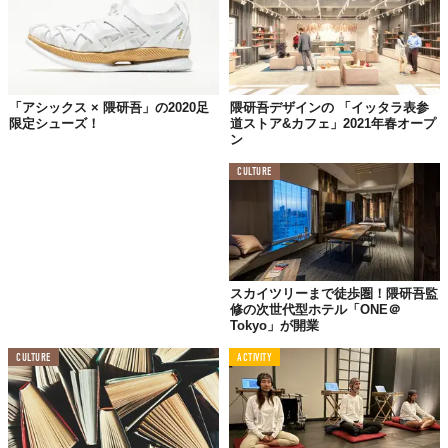
「アシックス × 隈研吾」の2020足
隈研吾デザインの 「イッタラ表参
限定シューズ！
道ストア&カフェ」2021年春オープ
ン
CULTURE
水を循環させた“縁側”によって、建築と海を接続しようと
スカイツリーまで徒歩圏！隈研吾監
いう試み。ガラスの箱は水の中に浮かび、水は絶えず溢れ
修の次世代型ホテル「ONE＠
Tokyo」が開業
続けてそのエッジを失い、太平洋の水と、建築の中に捕ら
えられた水とがひとつに融け合う…。
CULTURE
ACTIVITY
熱海の自然の地形を活かしながら、縁側や庇（ひさし）など水平
方向のデザインを取り入れることで、視覚的に境界を配する工