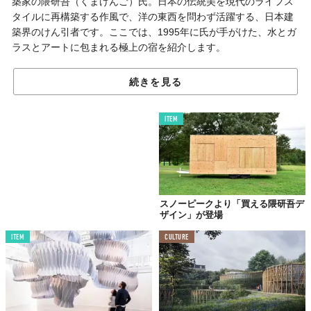
築家の隈研吾（くまけんご）氏。日本の伝統美を現代のライフス
タイルに再構築する作風で、洋の東西を問わず活躍する、日本建
築界のけん引者です。ここでは、1995年に氏が手がけた、水とガ
ラスとアートに包まれる極上の宿を紹介します。
続きを見る
海に融けこむ
ウォーターバルコニー
ITEM
スノーピークより「買える隈研吾デ
ザイン」が登場
ITEM
CULTURE