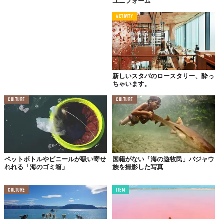
ユニフォーム
ACTIVITY
木や石などの自然素材を用い、地域や風土に根付く自然の地形と
新しいスタバのロースタリー、酔っ
調和しながら、日本ならではのプリミティブなスタイルに落とし
ちゃいます。
込んでいく。建築家・隈研吾のエッセンスを随所に堪能できる
CULTURE
CULTURE
宿。そこには、極上のおもてなしが待っています。
ペットボトルやビニールが吸い寄せ
国籍がない「海の遊牧民」バジャウ
れれる「海のゴミ箱」
族を撮影した写真
CULTURE
ITEM