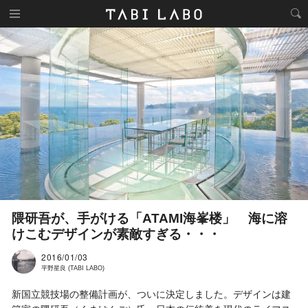
隈研吾が、手がける「ATAMI海峯楼」 海に溶
けこむデザインが素敵すぎる・・・
2016/01/03
平野星良 (TABI LABO)
新国立競技場の整備計画が、ついに決定しました。デザインは建