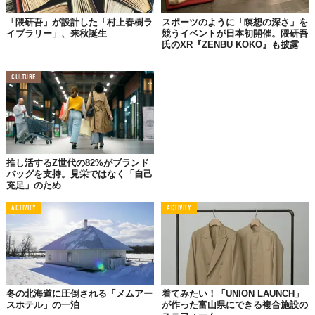
夫。「日本の伝統建築はこうした仕掛けに溢れていた」。稀代の
建築家はこう言葉を残しています。
「隈研吾」が設計した「村上春樹ラ
スポーツのように「瞑想の深さ」を
イブラリー」、来秋誕生
競うイベントが日本初開催。隈研吾
隈氏は、このウォーターバルコニーを自身の“エポックメイキン
氏のXR『ZENBU KOKO』も披露
グ”的な作品になった、とあるウェブマガジンの
インタビュー
で語
っています。氏は、そこで水を流すというデザインの難題と向き
CULTURE
合い、「水を見せるとき、建築に新たな生命観を帯びる」ことを
見出したそう。
一度は泊まりたい
推し活するZ世代の82%がブランド
名建築の温泉宿
バッグを支持。見栄ではなく「自己
（ATAMI海峯楼）
充足」のため
ACTIVITY
ACTIVITY
冬の北海道に圧倒される「メムアー
着てみたい！「UNION LAUNCH」
スホテル」の一泊
が作った富山県にできる複合施設の