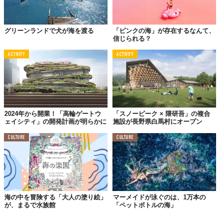
グリーンランドで犬が海を渡る
「ピンクの海」が存在するなんて、
信じられる？
Photo by
大広間「楽精／らくせい」
ACTIVITY
ACTIVITY
1階は、木版画家・徳力富吉郎による荘厳なふすま絵。
2024年から開業！「高輪ゲートウ
「スノーピーク × 隈研吾」の複合
ェイシティ」の開発計画が明らかに
施設が長野県白馬村にオープン
CULTURE
CULTURE
海の中を冒険する「大人の塗り絵」
マーメイドが泳ぐのは、1万本の
が、まるで水族館
「ペットボトルの海」