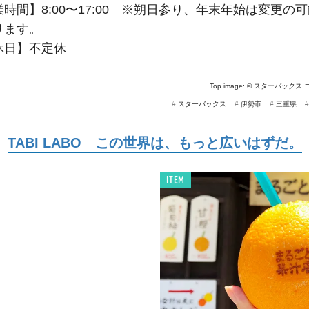
時間】8:00〜17:00　※朔日参り、年末年始は変更の
ります。
休日】不定休
Top image: ©
スターバックス 
#
スターバックス
#
伊勢市
#
三重県
TABI LABO この世界は、もっと広いはずだ。
ITEM