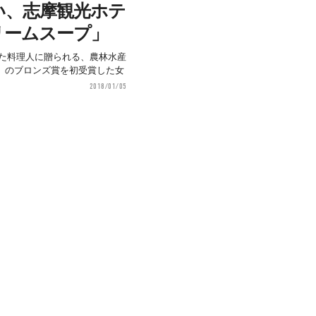
い、志摩観光ホテ
リームスープ」
献した料理人に贈られる、農林水産
」のブロンズ賞を初受賞した女
2018/01/05