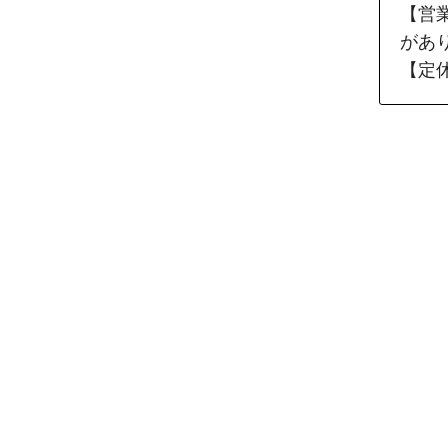
【営業
があ
【定