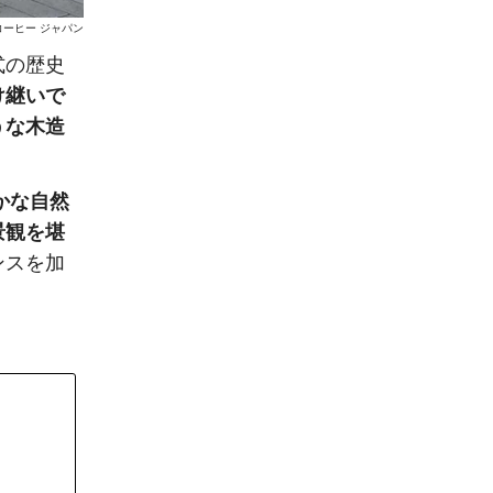
コーヒー ジャパン
式の歴史
け継いで
うな木造
かな自然
景観を堪
ンスを加