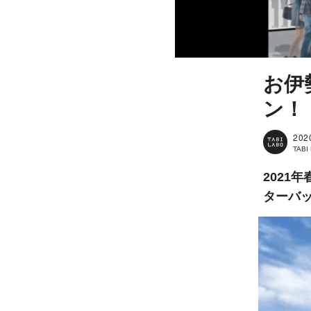
お伊
ン！
202
TAB
2021年
ターバッ