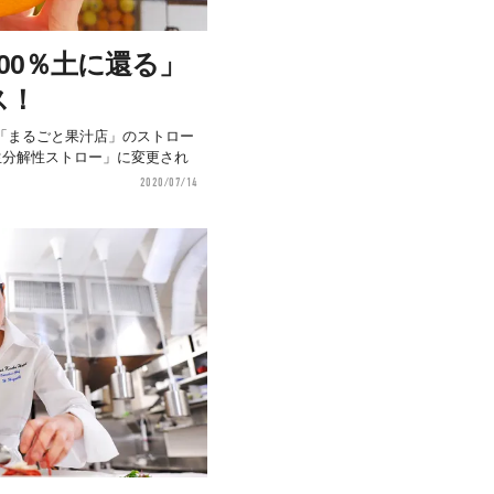
00％土に還る」
ス！
「まるごと果汁店」のストロー
生分解性ストロー」に変更され
2020/07/14