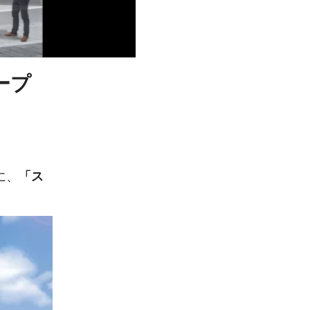
ープ
に、
「ス