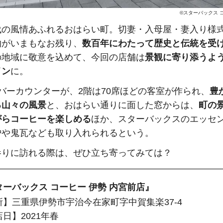
©スターバックス 
代の風情あふれるおはらい町。切妻・入母屋・妻入り様
物がいまもなお残り、
数百年にわたって歴史と伝統を受
の地域に敬意を込めて、今回の店舗は
景観に寄り添うよ
イン
に。
バーカウンターが、2階は70席ほどの客室が作られ、
豊
る山々の風景
と、おはらい通りに面した窓からは、
町の
がらコーヒーを楽しめる
ほか、スターバックスのエッセ
炉や鬼瓦なども取り入れられるという。
参りに訪れる際は、ぜひ立ち寄ってみては？
ターバックス コーヒー 伊勢 内宮前店』
所】三重県伊勢市宇治今在家町字中賀集楽37-4
日】2021年春