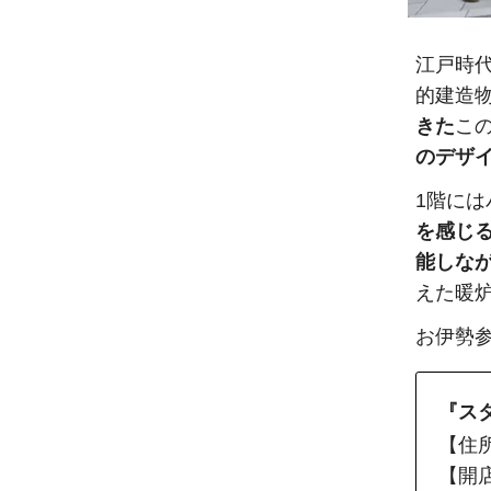
江戸時
的建造
きた
こ
のデザ
1階には
を感じ
能しな
えた暖
お伊勢
『ス
【住
【開店