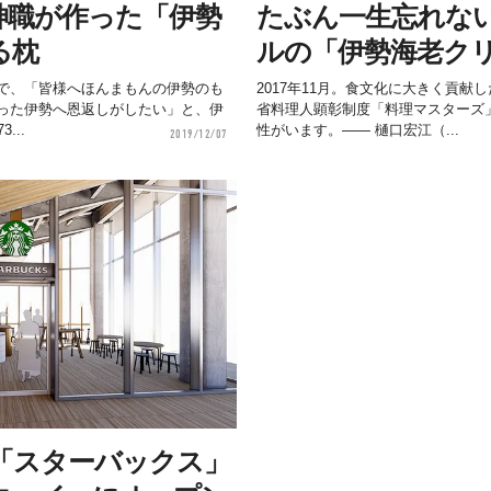
神職が作った「伊勢
たぶん一生忘れな
る枕
ルの「伊勢海老ク
で、「皆様へほんまもんの伊勢のも
2017年11月。食文化に大きく貢
った伊勢へ恩返しがしたい」と、伊
省料理人顕彰制度「料理マスターズ
...
性がいます。—— 樋口宏江（...
2019/12/07
「スターバックス」