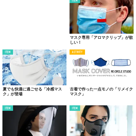
ITEM
マスク専用「アロマクリップ」が欲
しい！
ITEM
ACTIVITY
夏でも快適に過ごせる「冷感マス
古着で作った一点モノの「リメイク
ク」が登場
マスク」
ITEM
ITEM