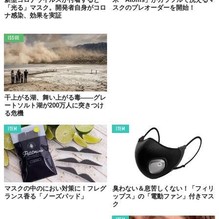
「光る」マスク。開発者自身がコロ
スクのプレオーダーを開始！
ナ感染、効果を実証
ISSUE
干上がる湖、舞い上がる毒——グレ
ートソルト湖が200万人に突きつけ
る危機
ITEM
ITEM
マスクの中のにおい対策に！フレグ
臭わない＆息苦しくない！「フィリ
ランス香る「ノーズパッド」
ップス」の「電動ファン」付きマス
ク