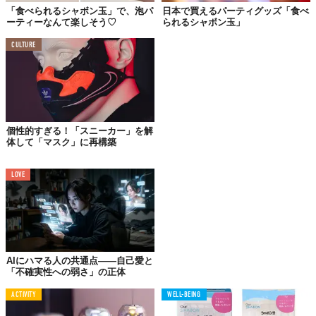
「食べられるシャボン玉」で、泡パ
日本で買えるパーティグッズ「食べ
ーティーなんて楽しそう♡
られるシャボン玉」
CULTURE
個性的すぎる！「スニーカー」を解
体して「マスク」に再構築
LOVE
©
aerosoap/Instagram
Top image: ©
MarcelClemens/Shutterstock.com
TABI LABO
AIにハマる人の共通点——自己愛と
この世界は、もっと広いはずだ。
「不確実性への弱さ」の正体
ACTIVITY
WELL-BEING