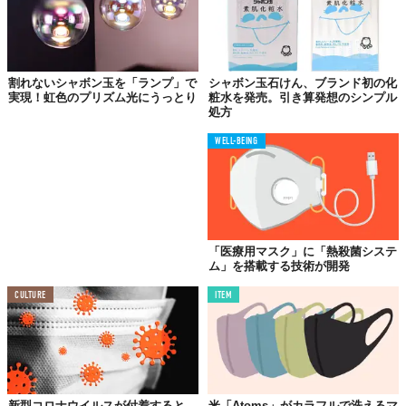
割れないシャボン玉を「ランプ」で
シャボン玉石けん、ブランド初の化
実現！虹色のプリズム光にうっとり
粧水を発売。引き算発想のシンプル
処方
WELL-BEING
「医療用マスク」に「熱殺菌システ
ム」を搭載する技術が開発
CULTURE
ITEM
新型コロナウイルスが付着すると
米「Atoms」がカラフルで洗えるマ