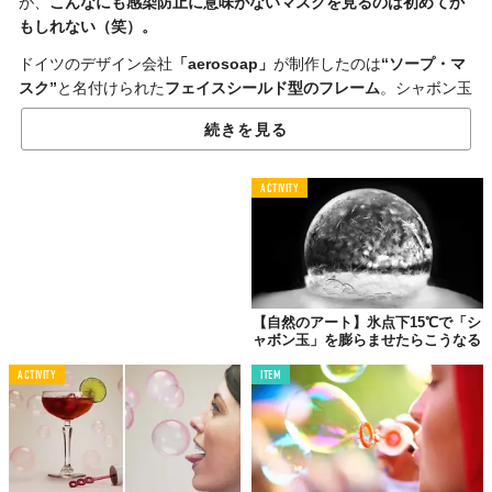
が、
こんなにも感染防止に意味がないマスクを見るのは初めてか
もしれない（笑）。
ドイツのデザイン会社
「aerosoap」
が制作したのは
“ソープ・マ
スク”
と名付けられた
フェイスシールド型のフレーム
。シャボン玉
の液体を付けて顔に装着すると、息を吹くだけで
シャボン玉
を作
続きを見る
れるというものだ。
もちろん、これは外出のために着けるということは想定されてお
ACTIVITY
らず、ロックダウン中の単調な時間を少しでも明るく過ごせるよ
うにと開発されたもの。
一面のシャボン玉液に息を吹きかけるのは、なかなか
コツ
がいり
そうでおもしろそうだ。どれだけシャボン玉を作れるか競ってみ
てもいいかもしれない。
【自然のアート】氷点下15℃で「シ
ャボン玉」を膨らませたらこうなる
いずれにせよ、家族との時間を楽しく過ごせること間違いなしの
このマスク。ここまで
人々を明るくしてくれるマスク
も珍しいの
ACTIVITY
ITEM
ではないだろうか。