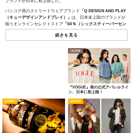
ブランドが日本に初上陸した。
バンコク発のストリートウェアブランド
「Q DESIGN AND PLAY
（キューデザインアンドプレイ）」
は、日本未上陸のブランドが
揃うオンラインセレクトストア
「60％（シックスティーパーセン
ト）」
にて販売をスタートした。
続きを見る
ラインナップはというと、現在は
ジャケット
、
パンツ
、
サンダ
ル
、
Tシャツ
、
タンクトップ
の5種類を用意。
CULTURE
切り替えデニムやアニマル柄を大胆に用いた独特なビジュアル
は、カジュアルとエレガンスのバランスが絶妙で、
20〜30代から
絶大な人気
を誇っていることも頷ける。
新たなアジアンストリートウェアをチェックしたい人は
コチラ
か
ら。
『VOGUE』発の公式アパレルライ
ン、日本に初上陸！
ACTIVITY
ACTIVITY