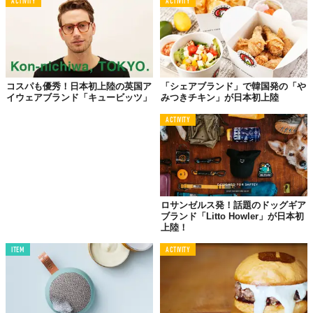
ACTIVITY
ACTIVITY
コスパも優秀！日本初上陸の英国ア
「シェアブランド」で韓国発の「や
イウェアブランド「キュービッツ」
みつきチキン」が日本初上陸
ACTIVITY
ロサンゼルス発！話題のドッグギア
ブランド「Litto Howler」が日本初
©株式会社シックスティーパーセント
上陸！
Top image: ©
株式会社シックスティーパーセント
ITEM
ACTIVITY
TABI LABO
この世界は、もっと広いはずだ。