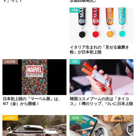
ト」って？
京都四条烏丸」
ITEM
イタリア生まれの「見せる歯磨き
粉」が日本初上陸
CULTURE
ITEM
日本初上陸の「マーベル展」は、
韓国コスメブームの次は「タイコ
4/7（金）から開催！
ス」！噂のリップ、ついに日本上陸
ACTIVITY
ISSUE