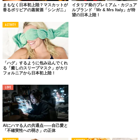
まもなく日本初上陸？マスカットが
イタリア発のプレミアム・カジュア
香るボリビアの蒸留酒「シンガニ」
ルブランド「Mr & Mrs Italy」が待
望の日本上陸！
ACTIVITY
「ハグ」するように包み込んでくれ
る「癒しのスリープマスク」がカリ
フォルニアから日本初上陸！
LOVE
©株式会社シックスティーパーセント
AIにハマる人の共通点——自己愛と
「不確実性への弱さ」の正体