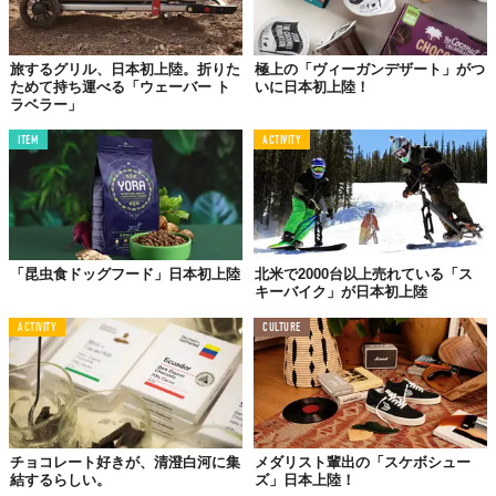
旅するグリル、日本初上陸。折りた
極上の「ヴィーガンデザート」がつ
ためて持ち運べる「ウェーバー ト
いに日本初上陸！
ラベラー」
ITEM
ACTIVITY
「昆虫食ドッグフード」日本初上陸
北米で2000台以上売れている「ス
キーバイク」が日本初上陸
ACTIVITY
CULTURE
チョコレート好きが、清澄白河に集
メダリスト輩出の「スケボシュー
結するらしい。
ズ」日本上陸！