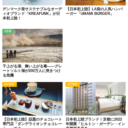
デンマーク発サステナブルなオーデ
【日本初上陸】LA発の人気ハンバ
ィオブランド「KREAFUNK」が日
ーガー「UMAMI BURGER」
本初上陸！
ISSUE
干上がる湖、舞い上がる毒——グレ
ートソルト湖が200万人に突きつけ
る危機
ACTIVITY
ACTIVITY
【日本初上陸】話題のチョコレート
日本初上陸ブランド！京都に2022
専門店「ダンデライオンチョコレー
年開業「ヒルトン・ガーデン・イン