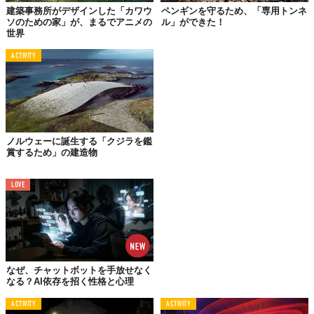
建築事務所がデザインした「カワウ
ペンギンを守るため、「専用トンネ
ソのための家」が、まるでアニメの
ル」ができた！
世界
© Kystverket/Snøhetta
ACTIVITY
デザインを手掛けたのは、これまでも
原宿の黒いレストラン
な
ど、数々の斬新なアイデアを表現してきた
「Snøhetta」
。今回は
周囲の
自然
に溶け込み、かつ
インパクト
があるトンネルを設計し
たそうだ。
トンネルの中にもこだわりがあるらしく、
LEDホース
で青く照ら
ノルウェーに誕生する「クジラを鑑
賞するため」の建造物
されていてなんだか
幻想的な雰囲気
。また、同時に明かりで
船の
安全性を確保
しているらしい。
LOVE
なぜ、チャットボットを手放せなく
なる？AI依存を招く性格と心理
ACTIVITY
ACTIVITY