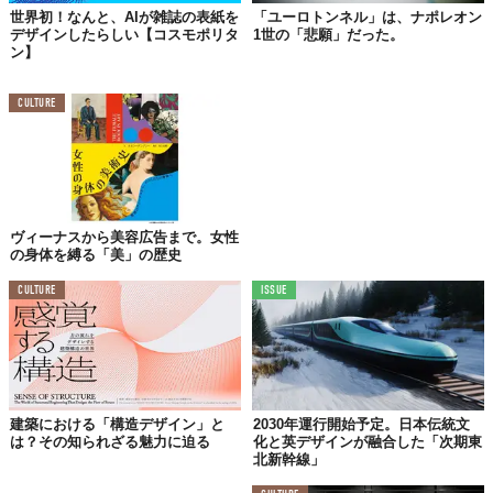
世界初！なんと、AIが雑誌の表紙を
「ユーロトンネル」は、ナポレオン
© Kystverket/Snøhetta
Top image: ©
Kystverket/Snøhetta
デザインしたらしい【コスモポリタ
1世の「悲願」だった。
ン】
TABI LABO
CULTURE
この世界は、もっと広いはずだ。
ヴィーナスから美容広告まで。女性
の身体を縛る「美」の歴史
CULTURE
ISSUE
建築における「構造デザイン」と
2030年運行開始予定。日本伝統文
は？その知られざる魅力に迫る
化と英デザインが融合した「次期東
北新幹線」