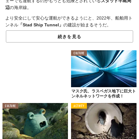
ェーでも運航するのがもっとも危険とされている
スタッド半島周
辺
の海岸線。
より安全にして安心な運航ができるようにと、2022年、船舶用ト
ンネル
「Stad Ship Tunnel」
の建設が始まるそうだ。
このトンネルによってKjødepollen湾とVanylvsfjordenが接続さ
続きを見る
れ、
最大16,000t（トン）
、
最大幅25.5m
までの貨物船と旅客船が
この
危険な輸送ルートを回避
できるようになる。
CULTURE
マスク氏、ラスベガス地下に巨大ト
ンネルネットワークを作成！
CULTURE
ACTIVITY