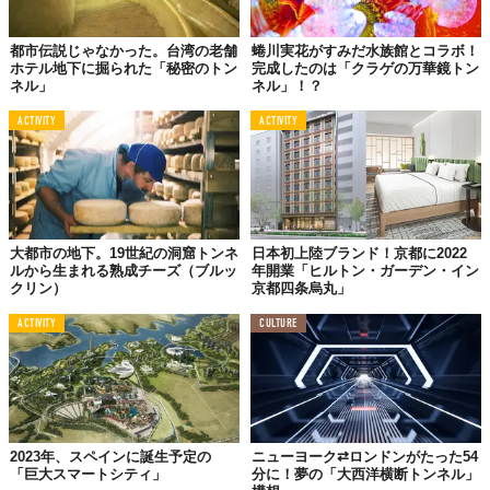
都市伝説じゃなかった。台湾の老舗
蜷川実花がすみだ水族館とコラボ！
ホテル地下に掘られた「秘密のトン
完成したのは「クラゲの万華鏡トン
ネル」
ネル」！？
ACTIVITY
ACTIVITY
大都市の地下。19世紀の洞窟トンネ
日本初上陸ブランド！京都に2022
ルから生まれる熟成チーズ（ブルッ
年開業「ヒルトン・ガーデン・イン
クリン）
京都四条烏丸」
ACTIVITY
CULTURE
2023年、スペインに誕生予定の
ニューヨーク⇄ロンドンがたった54
「巨大スマートシティ」
分に！夢の「大西洋横断トンネル」