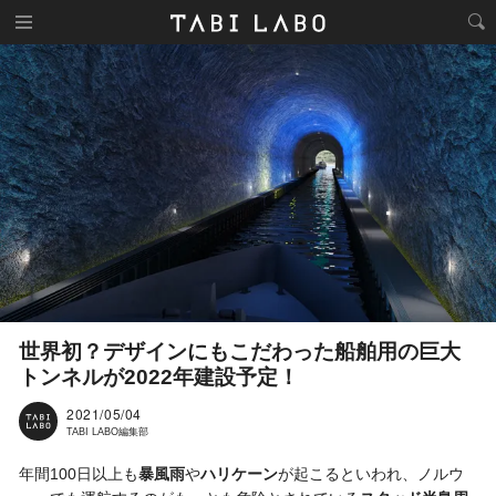
世界初？デザインにもこだわった船舶用の巨大
トンネルが2022年建設予定！
2021/05/04
TABI LABO編集部
年間100日以上も
暴風雨
や
ハリケーン
が起こるといわれ、ノルウ