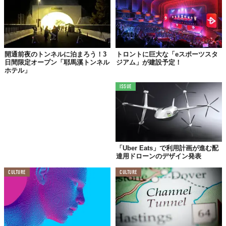
© Kystverket/Snøhetta
予定通り進めば、
2025年
、もしくは
2026年
に完成するそう。有用
性だけでなく、デザインも注目のトンネルだ。
開通前夜のトンネルに泊まろう！3
トロントに巨大な「eスポーツスタ
日間限定オープン「耶馬溪トンネル
ジアム」が建設予定！
さらに詳細を知りたい方は、
こちら
からどうぞ。
ホテル」
ISSUE
「Uber Eats」で利用計画が進む配
達用ドローンのデザイン発表
CULTURE
CULTURE