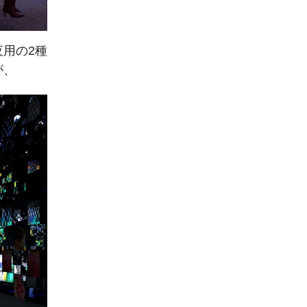
用の2種
が、