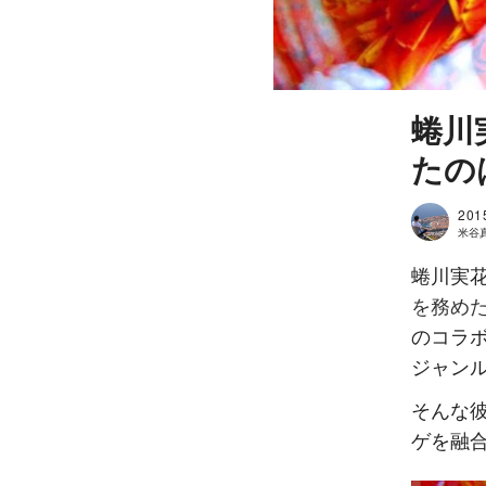
蜷川
たの
201
米谷真人
蜷川実
を務め
のコラ
ジャン
そんな
ゲを融