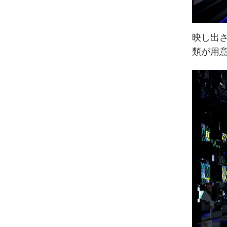
映し出
類が用