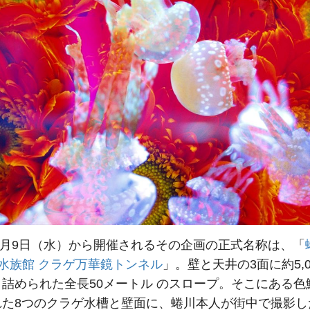
年9月9日（水）から開催されるその企画の正式名称は、「
水族館 クラゲ万華鏡トンネル
」。壁と天井の3面に約5,0
詰められた全長50メートル のスロープ。そこにある色
れた8つのクラゲ水槽と壁面に、蜷川本人が街中で撮影し