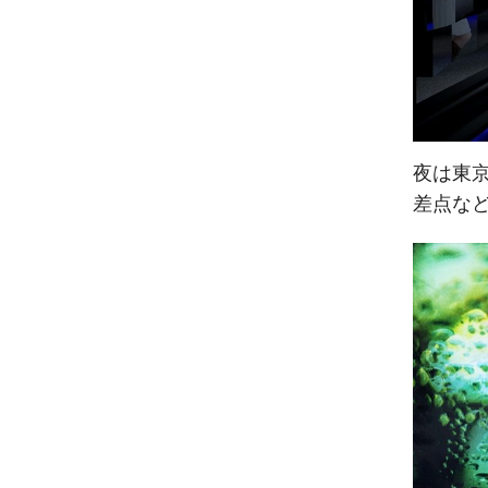
夜は東
差点な