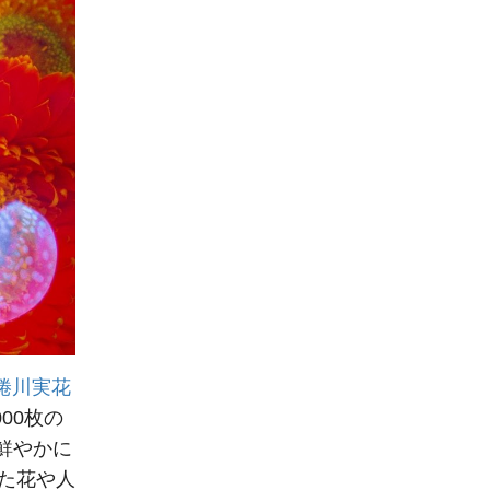
蜷川実花
00枚の
鮮やかに
た花や人