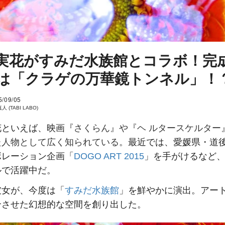
実花がすみだ水族館とコラボ！完
は「クラゲの万華鏡トンネル」！
5/09/05
 (TABI LABO)
花といえば、映画
『さくらん』や『ヘ ルタースケルター
た人物として広く知られている。
最近では、愛媛県・道
ボレーション企画「
DOGO ART 2015
」を手がけるなど
ルで活躍中だ。
彼女が、今度は「
すみだ水族館
」を鮮やかに演出。アー
合させた幻想的な空間を創り出した。