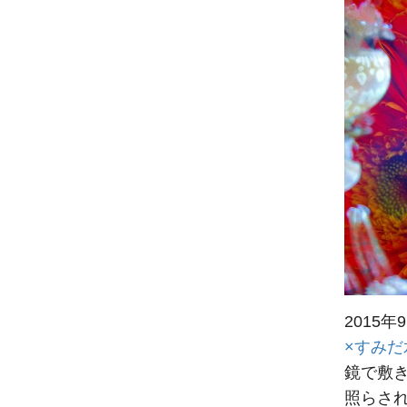
2015
×すみだ
鏡で敷き
照らさ