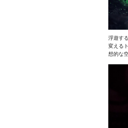
浮遊す
変える
想的な