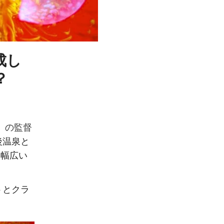
成し
？
』の監督
後温泉と
、幅広い
トとクラ