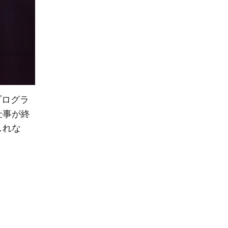
プログラ
仕事が終
しれな