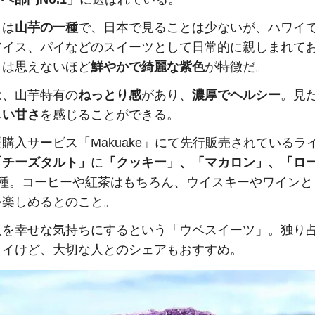
」
は
山芋の一種
で、日本で見ることは少ないが、ハワイ
アイス、パイなどのスイーツとして日常的に親しまれて
とは思えないほど
鮮やかで綺麗な紫色
が特徴だ。
は、山芋特有の
ねっとり感
があり、
濃厚でヘルシー
。見
しい甘さ
を感じることができる。
購入サービス「Makuake」にて先行販売されているラ
「チーズタルト」
に
「クッキー」、「マカロン」、「ロ
4種。コーヒーや紅茶はもちろん、ウイスキーやワインと
を楽しめるとのこと。
人を幸せな気持ちにするという「ウベスイーツ」。独り
イイけど、大切な人とのシェアもおすすめ。