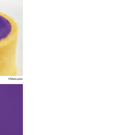
©Makuake