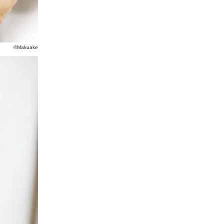
©Makuake