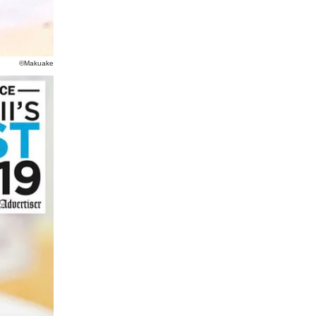
©Makuake