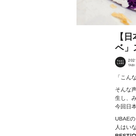
【日
ベ」
202
TAB
「こん
そんな声
生し、
今回日
UBAE
人はい
BEST/