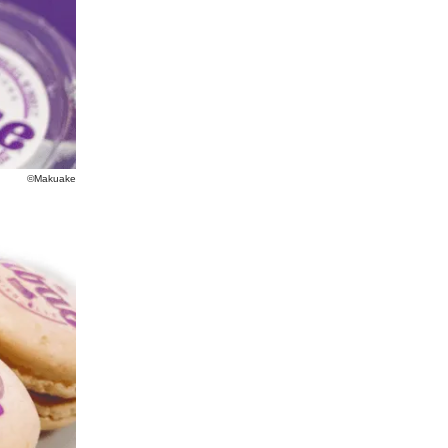
©Makuake