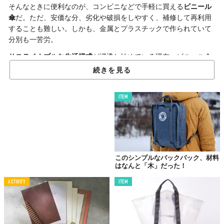
そんなときに便利なのが、コンビニなどで手軽に買える
ビニール
傘
だ。ただ、安価な分、劣化や破損をしやすく、補修して再利用
することも難しい。しかも、金属とプラスチックで作られていて
分別も一苦労。
サステイナブルな生活様式
が浸透し始めている現在、ビニール傘
の使い捨てはちょっと気が引ける......。
続きを見る
そんななか、「これこそは」と呼べる世の中の定番アイテム開発
を目指すブランド
「THE」
から、捨てずに長く使い続けることが
ITEM
できるビニール傘
「THE UMBRELLA」
が登場した。
最大の特徴は、ビニール傘の利点である
手軽さ
と、歩きながらで
も周りが見えやすい視認性を残しつつ、破損しやすい
ビニール生
地の張り替えが可能
になったこと。
このシンプルなバックパック、材料
はなんと「木」だった！
ACTIVITY
ITEM