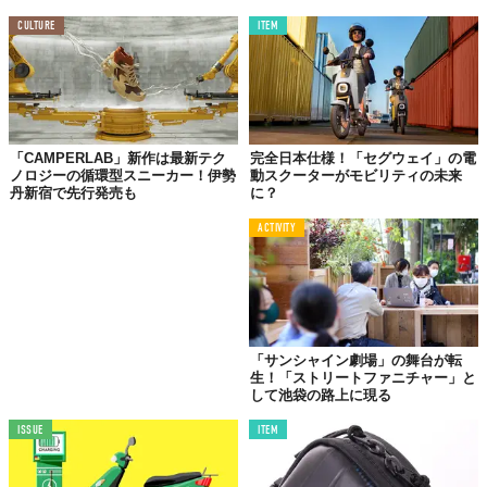
CULTURE
ITEM
©THE株式会社
製品の先端にある石突を手で回して取り外すことで、誰でも簡単
に生地を交換することができるため、生地が汚れたり、破けたり
しても、
骨組みが壊れなければずっと使い続けることができる
の
だ。
「CAMPERLAB」新作は最新テク
完全日本仕様！「セグウェイ」の電
骨組み
や
持ち手
はすべて
グラスファイバー
を採用したプラスチッ
ノロジーの循環型スニーカー！伊勢
動スクーターがモビリティの未来
丹新宿で先行発売も
に？
ク製で、錆びの心配は不要。
ACTIVITY
高い弾力性
を持ち、
強靭
で折れにくく、一般的に傘がさせない風
の強さといわれる
風速15m/sでの耐久性試験もクリア
している。
日本国内では、1年間に6000万本以上のビニール傘が廃棄されて
いるそうだ。「THE UMBRELLA」は、
その問題を解消するのに
一役買ってくれるはず
。
「サンシャイン劇場」の舞台が転
生！「ストリートファニチャー」と
これからはビニール傘も自分で張り替える時代になっていくのか
して池袋の路上に現る
も。
ISSUE
ITEM
気になる方は
こちら
をチェック！