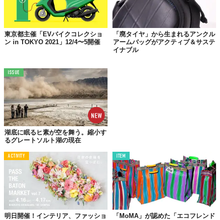
東京都主催「EVバイクコレクショ
「廃タイヤ」から生まれるアンクル
ン in TOKYO 2021」12/4〜5開催
アームバッグがアクティブ＆サステ
イナブル
ISSUE
湖底に眠るヒ素が空を舞う。縮小す
©THE株式会社
るグレートソルト湖の現在
Top image: ©
THE株式会社
ACTIVITY
ITEM
TABI LABO
この世界は、もっと広いはずだ。
明日開催！インテリア、ファッショ
「MoMA」が認めた「エコフレンド