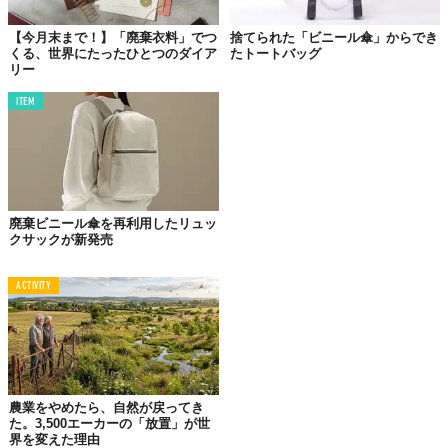
【今月末まで！】「廃棄衣料」でつ
捨てられた「ビニール傘」からでき
くる、世界にたったひとつのダイア
たトートバッグ
リー
ITEM
©THE株式会社
廃棄ビニール傘を再利用したリュッ
クサックが新発売
ACTIVITY
農業をやめたら、自然が戻ってき
た。3,500エーカーの「放置」が世
界を変えた理由