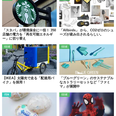
「スタバ」が環境保全に一役！ 350
「Allbirds」 から、CO2ゼロのシュ
店舗の電力を「再生可能エネルギ
ーズが産み出されるらしい。
ー」に切り替え
ISSUE
ISSUE
【IKEA】太陽光で走る「配達用バ
「ブルーグリーン」のサステナブル
イク」を採用！
なカトラリーセットなど「ファミ
マ」が展開中
ITEM
ISSUE