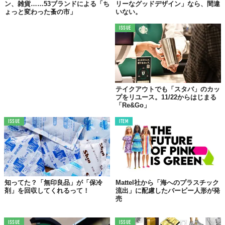
ン、雑貨……53ブランドによる「ち
リーなグッドデザイン」なら、間違
ょっと変わった蚤の市」
いない。
ISSUE
テイクアウトでも「スタバ」のカッ
プをリユース。11/22からはじまる
「Re&Go」
ISSUE
ITEM
知ってた？「無印良品」が「保冷
Mattel社から「海へのプラスチック
剤」を回収してくれるって！
流出」に配慮したバービー人形が発
売
ISSUE
ISSUE