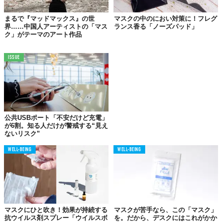
まるで『マッドマックス』の世
マスクの中のにおい対策に！フレグ
界……中国人アーティストの「マス
ランス香る「ノーズパッド」
ク」がテーマのアート作品
ISSUE
公共USBポート「不安だけど充電」
が6割。知る人だけが警戒する“見え
ないリスク”
WELL-BEING
WELL-BEING
マスクにひと吹き！効果が持続する
マスクが苦手なら、この「マスク」
抗ウイルス剤スプレー「ウイルスボ
を。だから、デスクにはこれがかか