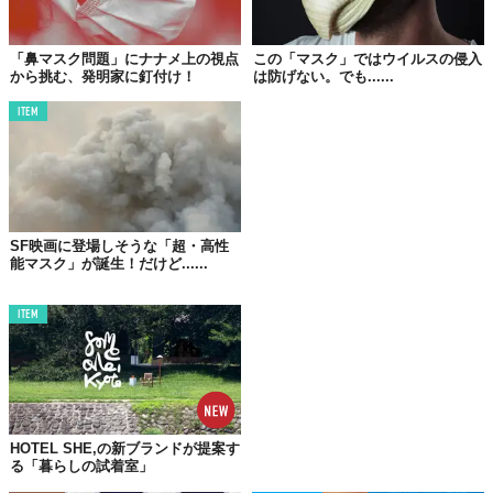
©
greatcampaigns / Instagram
「鼻マスク問題」にナナメ上の視点
この「マスク」ではウイルスの侵入
カップル、夫婦、仲間たちが向かい合う写真に添えられ
から挑む、発明家に釘付け！
は防げない。でも......
た、“
Smiles always find a way
”というフレーズ。
ITEM
英語圏ではお馴染みの表現、“You（I）wil always find a way.（道
は必ず見つかるはずさ）”における主語を、
笑顔
に変えているのが
ミソだ。
というのも、同ブランドが「笑顔はたんなる表情ではなく、人生
のあらゆる逆境に立ち向かう手段であり、生き方そのもの」と捉
SF映画に登場しそうな「超・高性
えているから。
能マスク」が誕生！だけど......
口元は見えなくとも、
目元
に浮かべたほほえみは、まるでカラー
ITEM
メイクのようにあなたを彩ってくれるはず。
素敵で、エネルギーを秘めた笑顔をもっと見たい方は、“Our
smile is our strength.（笑顔は強さ）”がテーマの
動画集
をチェッ
ク！
HOTEL SHE,の新ブランドが提案す
る「暮らしの試着室」
Brilliant print campaign from Colgate: "Smiles Always Find a 