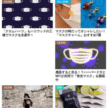
Way". ✨ 
CULTURE
WELL-BEING
Agency: VMLY&R Paris. 
pic.twitter.com/iOQqqr4Zkb
— Matthieu Etienne (@LLLLITL) 
May 19, 2021
©
LLLLITL/Twitter
「クロムハーツ」もハリウッドの工
マスクの時だってオシャレしたい！
Reference:
Ads of the World
,
LA RÉCLAME
場でマスクを生産中！
「マスクチャーム」おすすめ7選
Top image: ©
progressman/Shutterstock.com
CULTURE
TABI LABO
この世界は、もっと広いはずだ。
感染すると光る！？ハーバード大と
MITが共同で「蛍光マスク」を開発
中
CULTURE
ITEM