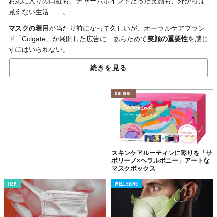
お気に入りの口紅も、チャームポイントだった笑顔も、外からは
見えない生活……。
マスクの着用
が当たり前になって久しいが、オーラルケアブラン
ド「Colgate」が展開した広告に、あらためて
笑顔の重要性
を感じ
ずにはいられない。
続きを見る
CULTURE
スキンケアルーティンに彩りを「サ
ボリーノ×ヘラルボニー」アートな
マスクボックス
ITEM
WELL-BEING