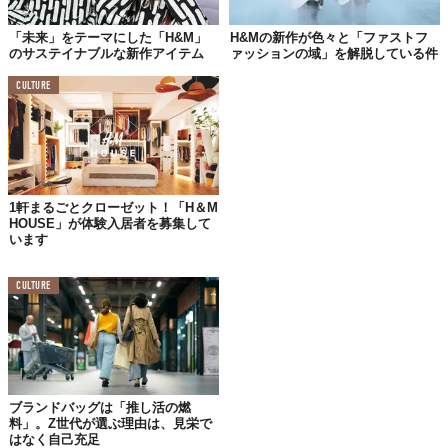
「未来」をテーマにした「H&M」
H&Mの新作が色々と「ファストフ
のサステイナブルな新作アイテム
ァッションの域」を解脱している件
CULTURE
©H&M
このパッケージに使われているのは
「バージンパルプ」
という素
材。
FSC（森林管理協議会）認証済
、
強度
もあり
衛生的
にもすぐ
れているものだという。
1軒まるごとクローゼット！「H＆M
HOUSE」が体験入居者を募集して
そのため、紙製ながらも商品を安全に届けることが可能で、コー
います
ティングなども一切施していないので、
リサイクル
に回すことも
できるそうだ。
CULTURE
また、配送時に無駄なスペースを取らないのも
過剰包装
の問題に
アプローチしていて素晴らしいポイントといえるだろう。
店頭での買い物と比べてまだまだ課題が多いオンラインショッピ
ングのパッケージ。今回のようなプロジェクトをさまざまな企業
やブランドが実施することで、
エシカルな社会の実現
にきっと近
ブランドバッグは「推し活の燃
料」。Z世代が選ぶ理由は、見栄で
づくはずだ。
はなく自己充足