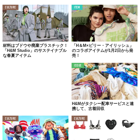
Top image: ©
H&M
CULTURE
ITEM
TABI LABO
この世界は、もっと広いはずだ。
材料はブドウや廃棄プラスチック！
「H＆M×ビリー・アイリッシュ」
「H&M Studio」のサステイナブル
のコラボアイテムが1月2日から発
な春夏アイテム
売！
ISSUE
H&Mがタクシー配車サービスと連
携して、古着回収
CULTURE
CULTURE