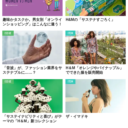
趣味かタスクか。男女別「オンライ
H&Mの「サステナすごろく」
ンショッピング」はこんなに違う！
ISSUE
ITEM
「音波」が、ファッション業界をサ
H＆M「オレンジやパイナップル」
ステナブルに……？
でできた服を販売開始
ISSUE
ITEM
「サステイナビリティと喜び」がテ
ザ・イマドキ
ーマの「H＆M」新コレクション