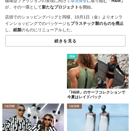
循環型ファッションの実現に向けて
環境保全
に取り組む
「H&M」
が、その一環として
新たなプロジェクト
を開始。
店頭でのショッピングバッグと同様、10月1日（金）よりオンラ
インショッピングでのパッケージも
プラスチック製のものを廃止
し、
紙製
のものにリニューアルした。
続きを見る
ITEM
「H&M」のサーフコレクションで
今夏はレイドバック
CULTURE
CULTURE