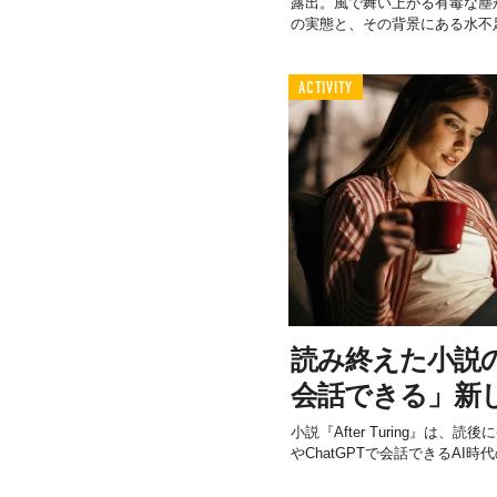
露出。風で舞い上がる有毒な塵
の実態と、その背景にある水不足.
ACTIVITY
読み終えた小説の
会話できる」新
小説『After Turing』は、
やChatGPTで会話できるAI