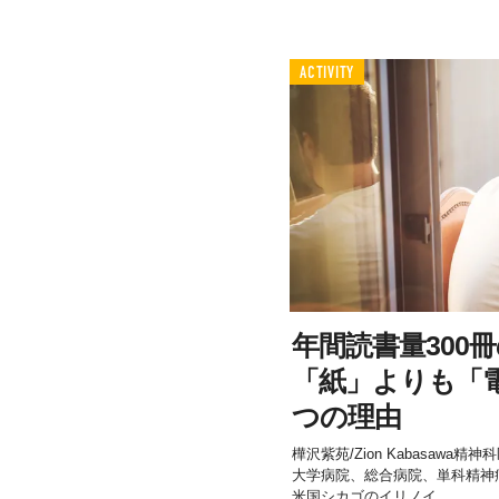
ACTIVITY
年間読書量300
「紙」よりも「
つの理由
樺沢紫苑/Zion Kabasaw
大学病院、総合病院、単科精神
米国シカゴのイリノイ...