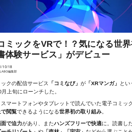
コミックをVRで！？気になる世界
書体験サービス」がデビュー
1/10/18
I LABO編集部
ミックの配信サービス
「コミなび」
が
「XRマンガ」
とい
0月上旬にローンチした。
、スマートフォンやタブレットで読んでいた電子コミッ
上で閲覧
できるようになる
世界初の取り組み
。
画面で迫力
があり、また
ハンズフリーで快適
に。読書し
ビーチリゾート」
や
「森林」「宇宙」
などから選ぶこと