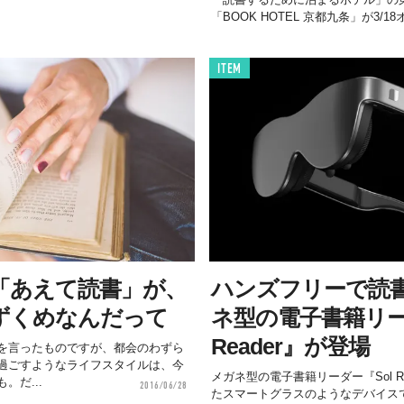
「BOOK HOTEL 京都九条」が3/1
ITEM
「あえて読書」が、
ハンズフリーで読
ずくめなんだって
ネ型の電子書籍リー
Reader』が登場
を言ったものですが、都会のわずら
過ごすようなライフスタイルは、今
メガネ型の電子書籍リーダー『Sol R
。だ...
2016/06/28
たスマートグラスのようなデバイス