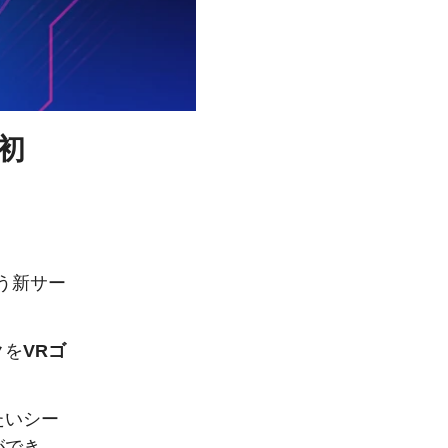
初
う新サー
クを
VRゴ
たいシー
ができ、