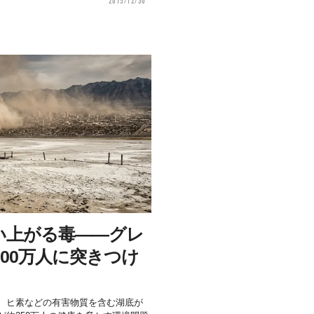
2015/12/30
い上がる毒——グレ
00万人に突きつけ
、ヒ素などの有害物質を含む湖底が