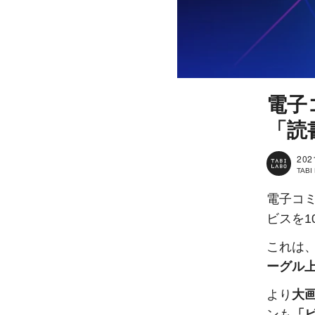
電子
「読
202
TAB
電子コ
ビスを1
これは
ーグル
より
大
ンも
「